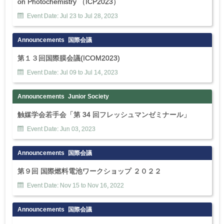
on Photochemistry （ICP2023）
Event Date:
Jul
23
to
Jul
28
,
2023
Announcements
国際会議
第１３回国際膜会議(ICOM2023)
Event Date:
Jul
09
to
Jul
14
,
2023
Announcements
Junior Society
触媒学会若手会「第 34 回フレッシュマンゼミナール」
Event Date:
Jun
03
,
2023
Announcements
国際会議
第９回 国際燃料電池ワークショップ ２０２２
Event Date:
Nov
15
to
Nov
16
,
2022
Announcements
国際会議