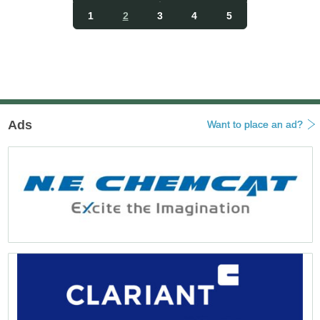
投
稿
1
2
3
4
5
ナ
ビ
ゲ
ー
シ
ョ
ン
Ads
Want to place an ad?