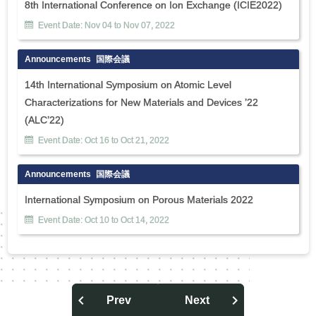
8th International Conference on Ion Exchange (ICIE2022)
Event Date:
Nov
04
to
Nov
07
,
2022
Announcements
国際会議
14th International Symposium on Atomic Level
Characterizations for New Materials and Devices ’22
(ALC’22)
Event Date:
Oct
16
to
Oct
21
,
2022
Announcements
国際会議
International Symposium on Porous Materials 2022
Event Date:
Oct
10
to
Oct
14
,
2022
Prev
Next