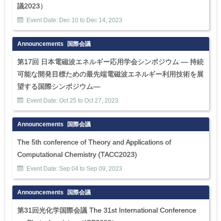
議2023）
Event Date:
Dec
10
to
Dec
14
,
2023
Announcements
国際会議
第17回 日本電磁波エネルギー応用学会シンポジウム ― 持続
可能な開発目標ための最先端電磁波エネルギー利用技術を展
望する国際シンポジウム―
Event Date:
Oct
25
to
Oct
27
,
2023
Announcements
国際会議
The 5th conference of Theory and Applications of
Computational Chemistry (TACC2023)
Event Date:
Sep
04
to
Sep
09
,
2023
Announcements
国際会議
第31回光化学国際会議 The 31st International Conference