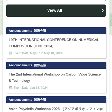
View All
Announcements
国際会議
19TH INTERNATIONAL CONFERENCE ON NUMERICAL
COMBUSTION (ICNC 2024)
Event Date:
May
07
to
May
10
,
2024
Announcements
国際会議
The 2nd International Workshop on Carbon Value Science
& Technology
Event Date:
Jan
18
,
2024
Announcements
国際会議
Asian Polyolefin Workshop 2023 （アジアポリオレフィン会