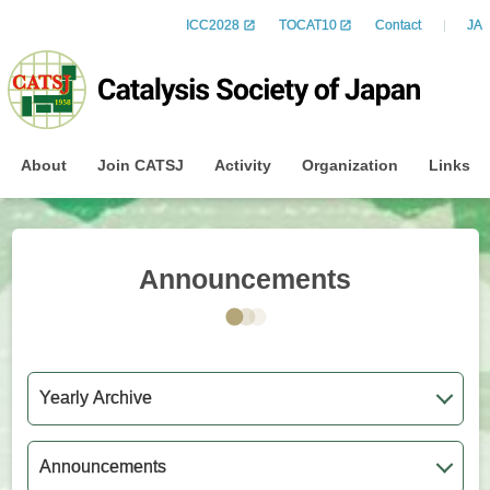
ICC2028
TOCAT10
Contact
JA
About
Join CATSJ
Activity
Organization
Links
Announcements