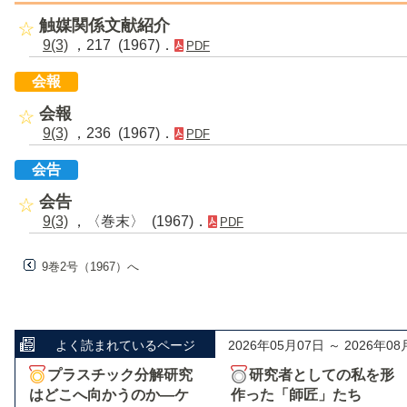
触媒関係文献紹介
9(3)
，217 (1967)．
PDF
会報
会報
9(3)
，236 (1967)．
PDF
会告
会告
9(3)
，〈巻末〉 (1967)．
PDF
9巻2号（1967）へ
よく読まれているページ
2026年05月07日 ～ 2026年08
プラスチック分解研究
研究者としての私を形
はどこへ向かうのか―ケ
作った「師匠」たち