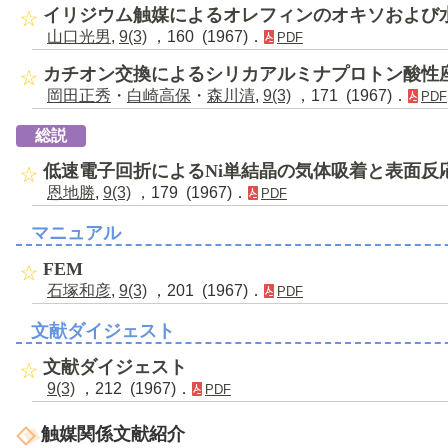
イリジウム触媒によるオレフィンのオキソおよび
山口光男
,
9(3)
，160 (1967)．
PDF
カチオン交換によるシリカアルミナプロトン酸性
岡田正秀
・
白崎高保
・
森川清
,
9(3)
，171 (1967)．
PDF
総説
低速電子回折によるNi単結晶の気体吸着と表面反
恩地勝
,
9(3)
，179 (1967)．
PDF
マニュアル
FEM
石塚和彦
,
9(3)
，201 (1967)．
PDF
文献ダイジェスト
文献ダイジェスト
9(3)
，212 (1967)．
PDF
触媒関係文献紹介