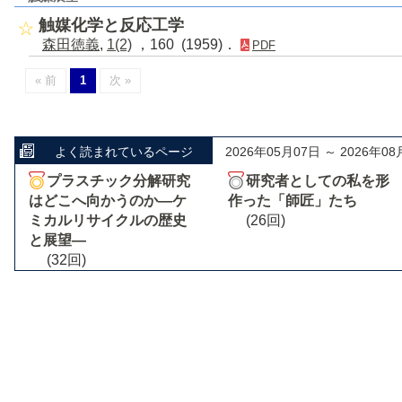
触媒化学と反応工学
森田徳義
,
1(2)
，160 (1959)．
PDF
« 前
1
次 »
よく読まれているページ
2026年05月07日 ～ 2026年08
プラスチック分解研究
研究者としての私を形
はどこへ向かうのか―ケ
作った「師匠」たち
ミカルリサイクルの歴史
(26回)
と展望―
(32回)