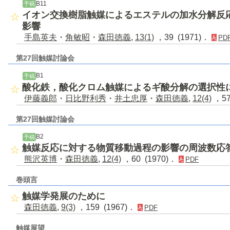
B11
予稿
イオン交換樹脂触媒によるエステルの加水分解反
影響
手島英夫
・
角敏昭
・
森田徳義
,
13(1)
，39 (1971)．
PD
第27回触媒討論会
B1
予稿
酸化鉄，酸化クロム触媒によるギ酸分解の選択性
伊藤義郎
・
日比野利秀
・
井土忠厚
・
森田徳義
,
12(4)
，57
第27回触媒討論会
B2
予稿
触媒反応に対する物質移動過程の影響の周波数応
熊沢英博
・
森田徳義
,
12(4)
，60 (1970)．
PDF
巻頭言
触媒学発展のために
森田徳義
,
9(3)
，159 (1967)．
PDF
触媒展望