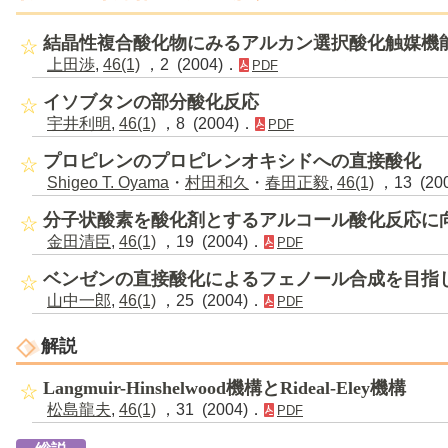
結晶性複合酸化物にみるアルカン選択酸化触媒機
上田渉
,
46(1)
，2 (2004)．
PDF
イソブタンの部分酸化反応
宇井利明
,
46(1)
，8 (2004)．
PDF
プロピレンのプロピレンオキシドへの直接酸化
Shigeo T. Oyama
・
村田和久
・
春田正毅
,
46(1)
，13 (20
分子状酸素を酸化剤とするアルコール酸化反応に
金田清臣
,
46(1)
，19 (2004)．
PDF
ベンゼンの直接酸化によるフェノール合成を目指
山中一郎
,
46(1)
，25 (2004)．
PDF
解説
Langmuir-Hinshelwood機構とRideal-Eley機構
松島龍夫
,
46(1)
，31 (2004)．
PDF