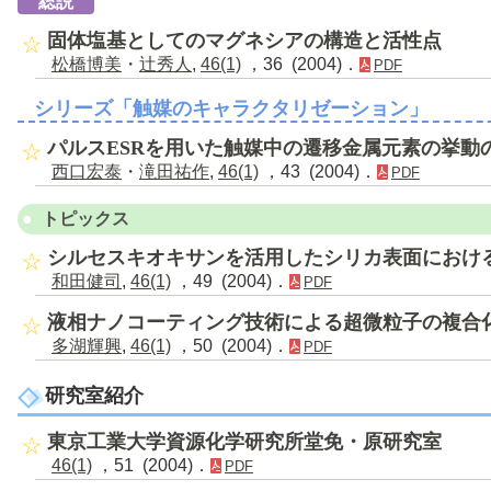
総説
固体塩基としてのマグネシアの構造と活性点
松橋博美
・
辻秀人
,
46(1)
，36 (2004)．
PDF
シリーズ「触媒のキャラクタリゼーション」
パルスESRを用いた触媒中の遷移金属元素の挙動
西口宏泰
・
滝田祐作
,
46(1)
，43 (2004)．
PDF
トピックス
シルセスキオキサンを活用したシリカ表面におけ
和田健司
,
46(1)
，49 (2004)．
PDF
液相ナノコーティング技術による超微粒子の複合
多湖輝興
,
46(1)
，50 (2004)．
PDF
研究室紹介
東京工業大学資源化学研究所堂免・原研究室
46(1)
，51 (2004)．
PDF