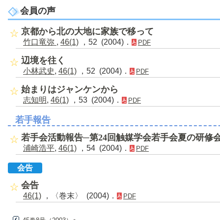
会員の声
京都から北の大地に家族で移って
竹口竜弥
,
46(1)
，52 (2004)．
PDF
辺境を往く
小林武史
,
46(1)
，52 (2004)．
PDF
始まりはジャンケンから
志知明
,
46(1)
，53 (2004)．
PDF
若手報告
若手会活動報告─第24回触媒学会若手会夏の研修
浦崎浩平
,
46(1)
，54 (2004)．
PDF
会告
会告
46(1)
，〈巻末〉 (2004)．
PDF