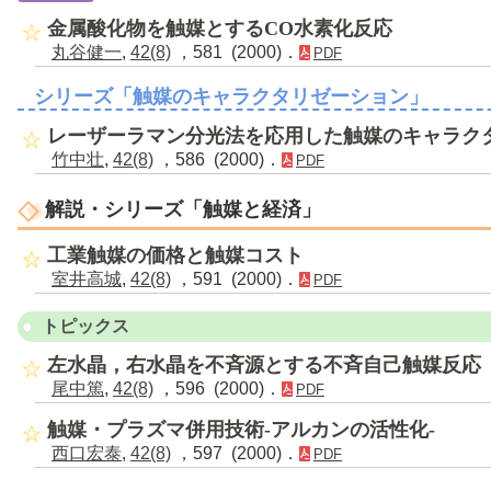
金属酸化物を触媒とするCO水素化反応
丸谷健一
,
42(8)
，581 (2000)．
PDF
シリーズ「触媒のキャラクタリゼーション」
レーザーラマン分光法を応用した触媒のキャラク
竹中壮
,
42(8)
，586 (2000)．
PDF
解説・シリーズ「触媒と経済」
工業触媒の価格と触媒コスト
室井高城
,
42(8)
，591 (2000)．
PDF
トピックス
左水晶，右水晶を不斉源とする不斉自己触媒反応
尾中篤
,
42(8)
，596 (2000)．
PDF
触媒・プラズマ併用技術-アルカンの活性化-
西口宏泰
,
42(8)
，597 (2000)．
PDF