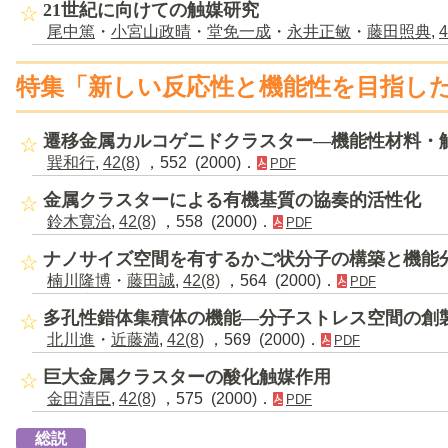
21世紀に向けての触媒研究
尾中篤
・
小宮山政晴
・
堂免一成
・
永井正敏
・
藤田照典
,
4
特集「新しい反応性と機能性を目指した
遷移金属カルコゲニドクラスター―機能性材料・
巽和行
,
42(8)
，552 (2000)．
PDF
金属クラスターによる有機基質の協奏的活性化
鈴木寛治
,
42(8)
，558 (2000)．
PDF
ナノサイズ空間を有するかご状分子の構築と機能
楠川隆博
・
藤田誠
,
42(8)
，564 (2000)．
PDF
多孔性錯体集積体の機能―分子ストレス空間の創
北川進
・
近藤満
,
42(8)
，569 (2000)．
PDF
巨大金属クラスターの酸化触媒作用
金田清臣
,
42(8)
，575 (2000)．
PDF
総説