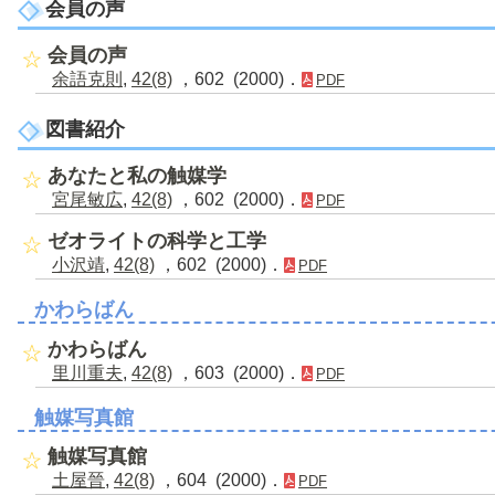
会員の声
会員の声
余語克則
,
42(8)
，602 (2000)．
PDF
図書紹介
あなたと私の触媒学
宮尾敏広
,
42(8)
，602 (2000)．
PDF
ゼオライトの科学と工学
小沢靖
,
42(8)
，602 (2000)．
PDF
かわらばん
かわらばん
里川重夫
,
42(8)
，603 (2000)．
PDF
触媒写真館
触媒写真館
土屋晉
,
42(8)
，604 (2000)．
PDF