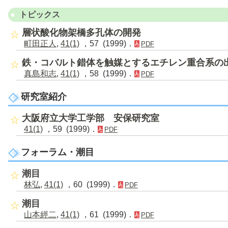
トピックス
層状酸化物架橋多孔体の開発
町田正人
,
41(1)
，57 (1999)．
PDF
鉄・コバルト錯体を触媒とするエチレン重合系の
真島和志
,
41(1)
，58 (1999)．
PDF
研究室紹介
大阪府立大学工学部 安保研究室
41(1)
，59 (1999)．
PDF
フォーラム・潮目
潮目
林弘
,
41(1)
，60 (1999)．
PDF
潮目
山本經二
,
41(1)
，61 (1999)．
PDF