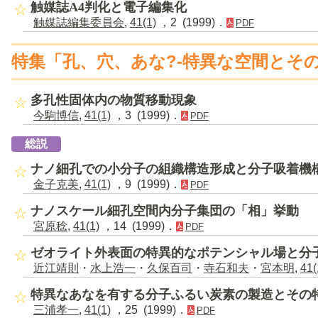
触媒誌A4判化と電子編集化
触媒誌編集委員会
,
41(1)
，2 (1999)．
PDF
特集「孔、穴、あな?-特異な空間とその
多孔性固体内の物質移動現象
今駒博信
,
41(1)
，3 (1999)．
PDF
総説
ナノ細孔での小分子の組織構造形成と分子吸着機
金子克美
,
41(1)
，9 (1999)．
PDF
ナノスケール細孔空間内分子集団の「相」挙動
宮原稔
,
41(1)
，14 (1999)．
PDF
ゼオライト外表面の特異的なポテンシャル場と分
近江靖則
・
水上浩一
・
久保百司
・
寺石和夫
・
宮本明
,
41(
特異なあなを有する分子ふるい炭素の製造とその
三浦孝一
,
41(1)
，25 (1999)．
PDF