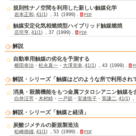
規則性ナノ空間を利用した新しい触媒化学
岩本正和
,
41(1)
，31 (1999)．
PDF
触媒安定化気相燃焼型ハイブリッド触媒燃焼
庄司亨
,
41(1)
，37 (1999)．
PDF
解説
自動車用触媒の劣化を予測する
横田幸治
・
松永真一
・
大澤克幸
,
41(1)
，43 (1999)．
P
解説・シリーズ「触媒はどのような所で利用され
消臭・殺菌機能をもつ金属フタロシアニン触媒を
白井汪芳
・
木村睦
・
一戸節
・
安達悦子
・
英謙二
,
41(1)
，4
解説・シリーズ「触媒と経済」
炭酸ジメチルの新規製造法
松崎徳雄
,
41(1)
，53 (1999)．
PDF