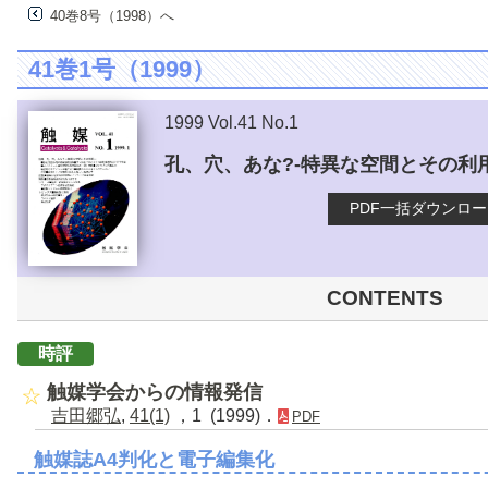
40巻8号（1998）へ
41巻1号（1999）
1999 Vol.41 No.1
孔、穴、あな?-特異な空間とその利用
PDF一括ダウンロ
CONTENTS
時評
触媒学会からの情報発信
吉田郷弘
,
41(1)
，1 (1999)．
PDF
触媒誌A4判化と電子編集化