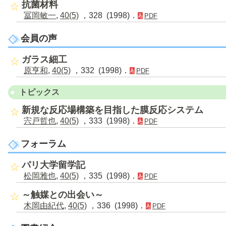
抗菌材料
冨岡敏一
,
40(5)
，328 (1998)．
PDF
会員の声
ガラス細工
原亨和
,
40(5)
，332 (1998)．
PDF
トピックス
新規な反応場構築を目指した膜反応システム
宍戸哲也
,
40(5)
，333 (1998)．
PDF
フォーラム
パリ大学留学記
松岡雅也
,
40(5)
，335 (1998)．
PDF
～触媒との出会い～
木岡由紀代
,
40(5)
，336 (1998)．
PDF