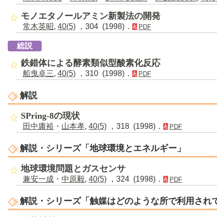
モノエタノールアミン新製法の開発
常木英昭
,
40(5)
，304 (1998)．
PDF
総説
鉄錯体による酵素類似型酸素化反応
船曳卓三
,
40(5)
，310 (1998)．
PDF
解説
SPring-8の現状
田中庸裕
・
山本孝
,
40(5)
，318 (1998)．
PDF
解説・シリーズ「地球環境とエネルギー」
地球環境問題とガスセンサ
兼安一成
・
中原毅
,
40(5)
，324 (1998)．
PDF
解説・シリーズ「触媒はどのような所で利用され