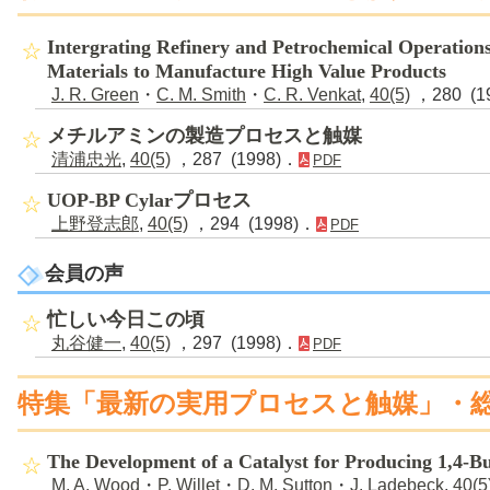
Intergrating Refinery and Petrochemical Operatio
Materials to Manufacture High Value Products
J. R. Green
・
C. M. Smith
・
C. R. Venkat
,
40(5)
，280 (1
メチルアミンの製造プロセスと触媒
清浦忠光
,
40(5)
，287 (1998)．
PDF
UOP-BP Cylarプロセス
上野登志郎
,
40(5)
，294 (1998)．
PDF
会員の声
忙しい今日この頃
丸谷健一
,
40(5)
，297 (1998)．
PDF
特集「最新の実用プロセスと触媒」・
The Development of a Catalyst for Producing 1,4-B
M. A. Wood
・
P. Willet
・
D. M. Sutton
・
J. Ladebeck
,
40(5