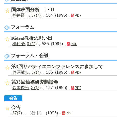
固体表面分析 I・II
福井賢一
,
37(7)
，584 (1995)．
PDF
フォーラム
Rideal教授の思い出
植村榮
,
37(7)
，585 (1995)．
PDF
フォーラム・会議
第3回サバティエコンファレンスに参加して
奥原敏夫
,
37(7)
，586 (1995)．
PDF
第33回触媒研究懇談会
鈴木俊光
,
37(7)
，587 (1995)．
PDF
会告
会告
37(7)
，〈巻末〉 (1995)．
PDF