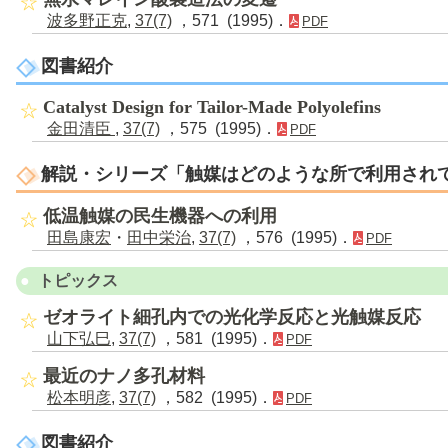
波多野正克
,
37(7)
，571 (1995)．
PDF
図書紹介
Catalyst Design for Tailor-Made Polyolefins
金田清臣
,
37(7)
，575 (1995)．
PDF
解説・シリーズ「触媒はどのような所で利用され
低温触媒の民生機器への利用
田島康宏
・
田中栄治
,
37(7)
，576 (1995)．
PDF
トピックス
ゼオライト細孔内での光化学反応と光触媒反応
山下弘巳
,
37(7)
，581 (1995)．
PDF
最近のナノ多孔材料
松本明彦
,
37(7)
，582 (1995)．
PDF
図書紹介