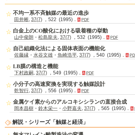
不均一系不斉触媒の最近の進歩
田井晰
,
37(7)
，522 (1995)．
PDF
白金上のCO酸化における吸着種の挙動
山中俊朗
・
松島龍夫
,
37(7)
，532 (1995)．
PDF
自己組織化法による固体表面の機能化
佐藤縁
・
水谷文雄
・
魚崎浩平
,
37(7)
，540 (1995)．
PD
LB膜の構造と機能
下村政嗣
,
37(7)
，549 (1995)．
PDF
小分子の高速変換を実現する触媒設計
乾智行
,
37(7)
，556 (1995)．
PDF
金属ケイ素からのアルコキシシランの直接合成
岡本昌樹
・
鈴木栄一
・
小野嘉夫
,
37(7)
，565 (1995)．
解説・シリーズ「触媒と経済」
無水マレイン酸製造法の変遷