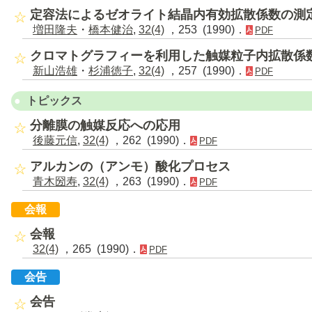
定容法によるゼオライト結晶内有効拡散係数の測
増田隆夫
・
橋本健治
,
32(4)
，253 (1990)．
PDF
クロマトグラフィーを利用した触媒粒子内拡散係
新山浩雄
・
杉浦徳子
,
32(4)
，257 (1990)．
PDF
トピックス
分離膜の触媒反応への応用
後藤元信
,
32(4)
，262 (1990)．
PDF
アルカンの（アンモ）酸化プロセス
青木圀寿
,
32(4)
，263 (1990)．
PDF
会報
会報
32(4)
，265 (1990)．
PDF
会告
会告