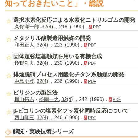
知っておきたいこと」・総説
選択水素化反応による水素化ニトリルゴムの開発
久保洋一郎
,
32(4)
，218 (1990)．
PDF
メタクリル酸製造用触媒の開発
和田正大
,
32(4)
，223 (1990)．
PDF
固体超強塩基触媒を用いる有機合成
鈴鴨剛夫
,
32(4)
，230 (1990)．
PDF
排煙脱硝プロセス用酸化チタン系触媒の開発
中島史登
,
32(4)
，236 (1990)．
PDF
ピリジンの製造法
横山拓志
・
松岡一之
,
32(4)
，242 (1990)．
PDF
β-ピコリンの塩素化フッ素化同時反応について
西山隆三
,
32(4)
，246 (1990)．
PDF
解説・実験技術シリーズ