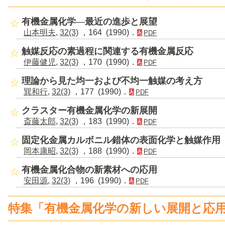
有機金属化学―最近の進歩と展望
山本明夫
,
32(3)
，164 (1990)．
PDF
触媒反応の素過程に関連する有機金属反応
伊藤健児
,
32(3)
，170 (1990)．
PDF
理論から見た均一および不均一触媒の考え方
巽和行
,
32(3)
，177 (1990)．
PDF
クラスター有機金属化学の新展開
斎藤太郎
,
32(3)
，183 (1990)．
PDF
固定化金属カルボニル錯体の表面化学と触媒作用
岡本康昭
,
32(3)
，188 (1990)．
PDF
有機金属化合物の新素材への応用
安田源
,
32(3)
，196 (1990)．
PDF
特集「有機金属化学の新しい展開と応