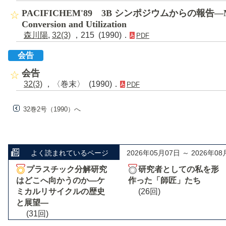
PACIFICHEM'89 3B シンポジウムからの報告―Metha
Conversion and Utilization
森川陽
,
32(3)
，215 (1990)．
PDF
会告
会告
32(3)
，〈巻末〉 (1990)．
PDF
32巻2号（1990）へ
よく読まれているページ
2026年05月07日 ～ 2026年08
プラスチック分解研究
研究者としての私を形
はどこへ向かうのか―ケ
作った「師匠」たち
ミカルリサイクルの歴史
(26回)
と展望―
(31回)