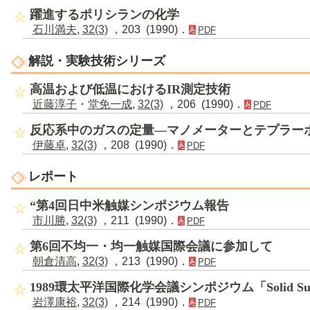
躍進するポリシランの化学
石川満夫
,
32(3)
，203 (1990)．
PDF
解説・実験技術シリーズ
高温および低温におけるIR測定技術
近藤淳子
・
堂免一成
,
32(3)
，206 (1990)．
PDF
反応系中のガスの定量―マノメーターとテプラー
伊藤卓
,
32(3)
，208 (1990)．
PDF
レポート
“第4回日中米触媒シンポジウム報告
市川勝
,
32(3)
，211 (1990)．
PDF
第6回不均一・均一触媒国際会議に参加して
朝倉清高
,
32(3)
，213 (1990)．
PDF
1989環太平洋国際化学会議シンポジウム「Solid Surface
岩澤康裕
,
32(3)
，214 (1990)．
PDF