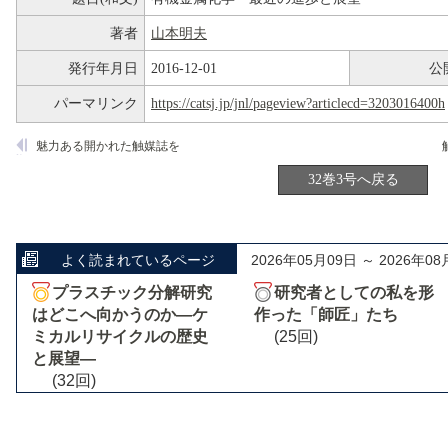
著者
山本明夫
発行年月日
2016-12-01
公
パーマリンク
https://catsj.jp/jnl/pageview?articlecd=3203016400h
魅力ある開かれた触媒誌を
32巻3号へ戻る
よく読まれているページ
2026年05月09日 ～ 2026年08
プラスチック分解研究
研究者としての私を形
はどこへ向かうのか―ケ
作った「師匠」たち
ミカルリサイクルの歴史
(25回)
と展望―
(32回)