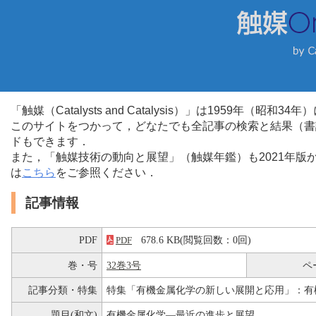
「触媒（Catalysts and Catalysis）」は1959年（昭
このサイトをつかって，どなたでも全記事の検索と結果（書
ドもできます．
また，「触媒技術の動向と展望」（触媒年鑑）も2021年
は
こちら
をご参照ください．
記事情報
PDF
678.6 KB(閲覧回数：0回)
PDF
巻・号
32巻3号
ペ
記事分類・特集
特集「有機金属化学の新しい展開と応用」：有
題目(和文)
有機金属化学―最近の進歩と展望