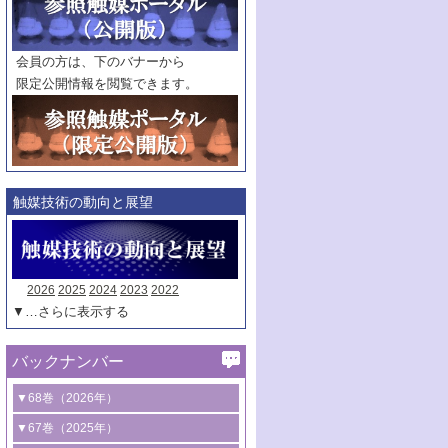
範囲指定
巻
号～
巻
会員の方は、下のバナーから
号
限定公開情報を閲覧できます。
触媒年鑑
年度
記事種別
マーク：
マークあり
触媒技術の動向と展望
2026
2025
2024
2023
2022
▼…さらに表示する
バックナンバー
▼68巻（2026年）
1号 過酸化水素合成に関する研究動向
▼67巻（2025年）