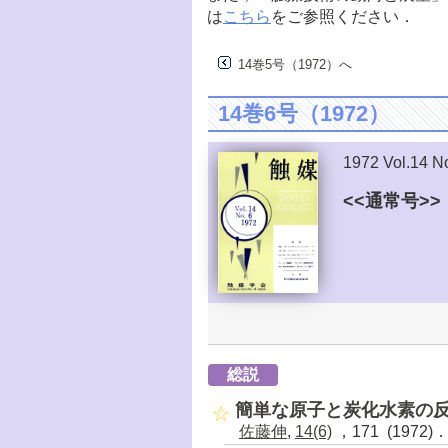
は
こちら
をご参照ください．
14巻5号（1972）へ
14巻6号（1972）
1972 Vol.14 N
<<通常号>>
総説
簡単な原子と炭化水素の
佐藤伸
,
14(6)
，171 (1972)