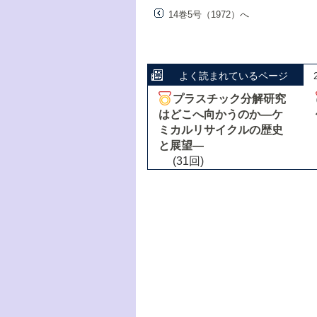
14巻5号（1972）へ
よく読まれているページ
プラスチック分解研究
はどこへ向かうのか―ケ
ミカルリサイクルの歴史
と展望―
(31回)