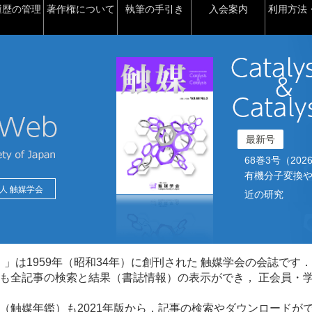
履歴の管理
著作権について
執筆の手引き
入会案内
利用方法・
最新号
68巻3号（2026）2
有機分子変換や
人 触媒学会
近の研究
talysis）」は1959年（昭和34年）に創刊された 触媒学会の会誌です．
も全記事の検索と結果（書誌情報）の表示ができ， 正会員・
（触媒年鑑）も2021年版から，記事の検索やダウンロードが