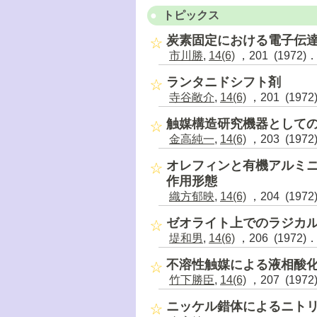
トピックス
炭素固定における電子伝
市川勝
,
14(6)
，201 (1972)
ランタニドシフト剤
寺谷敞介
,
14(6)
，201 (1972
触媒構造研究機器としての
金高純一
,
14(6)
，203 (1972
オレフィンと有機アルミ
作用形態
織方郁映
,
14(6)
，204 (1972
ゼオライト上でのラジカ
堤和男
,
14(6)
，206 (1972)
不溶性触媒による液相酸
竹下勝臣
,
14(6)
，207 (1972
ニッケル錯体によるニト