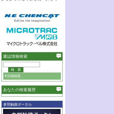
書誌情報検索
▼詳細検索
あなたの検索履歴
必ず含む
参照触媒ポータル
巻・号指定
巻
号