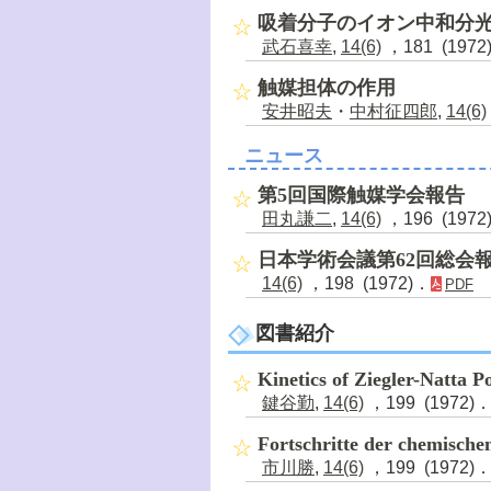
吸着分子のイオン中和分
武石喜幸
,
14(6)
，181 (1972
触媒担体の作用
安井昭夫
・
中村征四郎
,
14(6)
ニュース
第5回国際触媒学会報告
田丸謙二
,
14(6)
，196 (1972
日本学術会議第62回総会
14(6)
，198 (1972)．
PDF
図書紹介
Kinetics of Ziegler-Natta P
鍵谷勤
,
14(6)
，199 (1972)
Fortschritte der chemisch
市川勝
,
14(6)
，199 (1972)