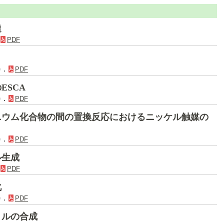
達
．
PDF
)．
PDF
ESCA
)．
PDF
ニウム化合物の間の置換反応におけるニッケル触媒の
)．
PDF
ル生成
．
PDF
化
)．
PDF
リルの合成