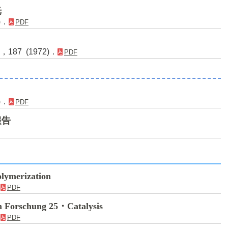
光
)．
PDF
，187 (1972)．
PDF
)．
PDF
報告
olymerization
．
PDF
en Forschung 25・Catalysis
．
PDF