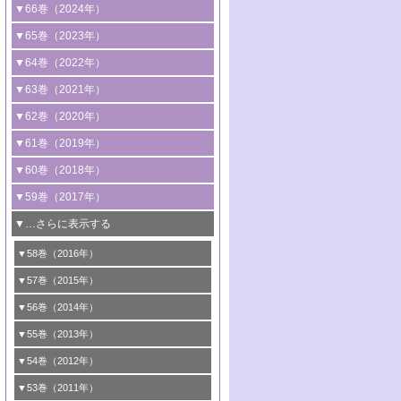
2号 コンピューター技術により加速する
1号 CO
水素化によるグリーン燃料/グリ
▼66巻（2024年）
2
触媒開発
ーンケミカル製造
1号 低次元ナノ構造を有する触媒材料
▼65巻（2023年）
3号 有機分子変換やCO
資源化のための
2
2号 水素製造のための水分解技術に関す
2号 規制反応場を活用した固体触媒研究
1号 炭素が関わる触媒機能
▼64巻（2022年）
光触媒に関する最近の研究
る最近の研究
の新展開
2号 プラスチックケミカルリサイクルの
1号 合成ガス製造とCOを用いるケミカル
▼63巻（2021年）
B号 第137回触媒討論会（2026年）
3号 オレフィン系樹脂の精密合成に関す
3号 未踏分子変換を目指した酸化触媒プ
ための触媒技術
ズ合成の最新動向
1号 金触媒の新展開
▼62巻（2020年）
る最新技術
ロセスの最前線
3号 非酸化物系金属化合物を基盤とした
2号 化学品合成のための合金触媒開発
2号 ペロブスカイト
1号 触媒設計を拓く欠陥構造のキャラク
▼61巻（2019年）
4号 アルコール類の効率的変換を実現す
4号 シンクロトロン放射光および中性子
触媒材料の開発
3号 CO
の排出削減および有効活用のた
タリゼーション
2
3号 特殊反応場を利用した触媒的分子変
る非貴金属触媒の研究動向
線を利用した触媒解析技術の最先端
1号 物質移動制御に着目した触媒プロセ
▼60巻（2018年）
4号 格子酸素・格子酸素欠陥を利用した
めの触媒技術
換反応
2号 機能化学品製造に資するクリーンな
ス開発
5号 ゼオライトの合成と応用における研
5号 単原子触媒
触媒反応
1号 固体酸触媒の最新の研究動向
▼59巻（2017年）
触媒的酸化反応
4号 若手による情報発信企画～とびたて
4号 多孔質材料を用いた触媒の新展開
究動向
2号 CO
フリー水素サプライチェーンに
2
6号 参照触媒委員会からのお知らせ
5号 生体触媒によるエネルギー変換反応
2号 二酸化炭素からの有用化学品合成
1号 いたるところに，触媒
▼…さらに表示する
若き触媒の研究者たち～（1）
3号 水処理のための触媒化学
5号 情報学的手法を用いた触媒開発
6号 ヘテロ接合界面
関わる触媒開発動向
B号 第133回触媒討論会（2023年）
6号 窒素とリンの循環のための触媒・機
3号 ナノ粒子・クラスター触媒の最前線
2号 機能性材料の局所構造解析のための
5号 若手による情報発信企画～とびたて
▼58巻（2016年）
4号 光触媒を用いた水分解の最新の研究
6号 カーボンニュートラルに向けた電解
B号 第135回触媒討論会（2025年）
3号 精密高分子合成に関する最近の研究
能性材料
最先端技術
4号 60周年記念企画
若き触媒の研究者たち～（2）
動向
技術
1号 ユニークな構造の高分子を生み出す触
▼57巻（2015年）
動向
B号 第131回触媒討論会（2023年）
3号 無機分離膜材料の開発と触媒反応プ
5号 進化するゼオライト合成技術
6号 石油のノーブル・ユースを志向した
媒技術
5号 次世代の触媒プロセスを支えるマイ
B号 第127回触媒討論会（2021年・オン
1号 水素キャリアにかかわる触媒技術の新
4号 バイオマス化成品製造のための触媒
▼56巻（2014年）
ロセスへの適用
触媒技術
クロ波
6号 非貴金属系触媒における電気化学的
ライン開催(Zoom)のみ）
2号 リグニンからの化成品製造に向けた触
展開
技術
1号 特殊環境場を利用した材料合成
▼55巻（2013年）
4号 触媒研究における計算科学の利用
酸素還元反応
B号 第129回触媒討論会（2022年・京都
媒技術
6号 メタン転換技術の最新動向
2号 石油精製用触媒の最近の進展
5号 固体触媒による含窒素有機化合物変
2号 光触媒反応機構に関する最新の研究動
1号 高耐久性燃料電池システム用触媒にお
大学：オンライン・対面開催）
▼54巻（2012年）
5号 水素のふるまいを解き明かす最先端
B号 第121回触媒討論会（2018年・東京
3号 触媒研究の最先端～とびたて若き研究
B号 第125回触媒討論会（2020年・工学
換の最前線
3号 固体酸化物形燃料電池（SOFC）におけ
向
ける新展開
研究
大学）
1号 規則性多孔体の利用技術における最近
▼53巻（2011年）
者たち～（1）
院大学）
るアノード触媒上での燃料直接改質技術
6号 貴金属使用量低減に向けた自動車排