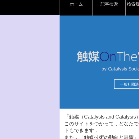
ホーム
記事検索
検索
一般社団法
「触媒（Catalysts and Ca
このサイトをつかって，どなたで
ドもできます．
また，「触媒技術の動向と展望」