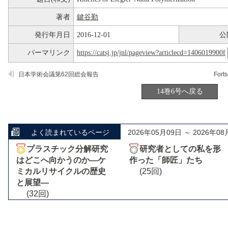
著者
鍵谷勤
発行年月日
2016-12-01
公
パーマリンク
https://catsj.jp/jnl/pageview?articlecd=1406019900f
日本学術会議第62回総会報告
14巻6号へ戻る
よく読まれているページ
2026年05月09日 ～ 2026年08
プラスチック分解研究
研究者としての私を形
はどこへ向かうのか―ケ
作った「師匠」たち
ミカルリサイクルの歴史
(25回)
と展望―
(32回)