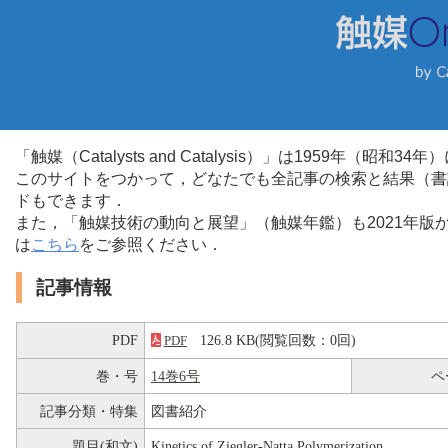
「触媒（Catalysts and Catalysis）」は1959年（昭
このサイトをつかって，どなたでも全記事の検索と結果（書
ドもできます．
また，「触媒技術の動向と展望」（触媒年鑑）も2021年
は
こちら
をご参照ください．
記事情報
PDF
126.8 KB(閲覧回数：0回)
PDF
巻・号
14巻6号
ペ
記事分類・特集
図書紹介
題目(和文)
Kinetics of Ziegler-Natta Polymerization