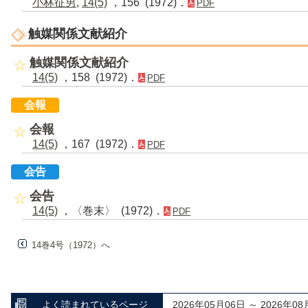
小林征男
,
14(5)
，156 (1972)．
PDF
触媒関係文献紹介
触媒関係文献紹介
14(5)
，158 (1972)．
PDF
会報
会報
14(5)
，167 (1972)．
PDF
会告
会告
14(5)
，〈巻末〉 (1972)．
PDF
14巻4号（1972）へ
よく読まれているページ
2026年05月06日 ～ 2026年08