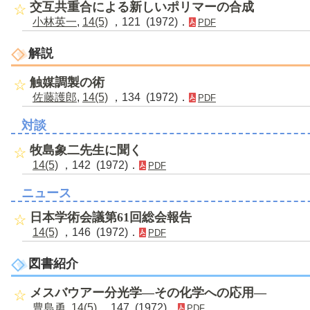
交互共重合による新しいポリマーの合成
小林英一
,
14(5)
，121 (1972)．
PDF
解説
触媒調製の術
佐藤護郎
,
14(5)
，134 (1972)．
PDF
対談
牧島象二先生に聞く
14(5)
，142 (1972)．
PDF
ニュース
日本学術会議第61回総会報告
14(5)
，146 (1972)．
PDF
図書紹介
メスバウアー分光学―その化学への応用―
豊島勇
,
14(5)
，147 (1972)．
PDF