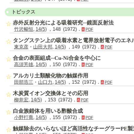
トピックス
赤外反射分光による吸着研究─鏡面反射法
竹沢暢恒
,
14(5)
，148 (1972)．
PDF
タングステン上の吸着水素と電界放射電子のエネ
東克彦
・
山田大邦
,
14(5)
，149 (1972)．
PDF
合金の表面組成─Cu-Ni合金を中心に
高須芳雄
,
14(5)
，150 (1972)．
PDF
アルカリ土類酸化物の触媒作用
田部浩三
・
山口力
,
14(5)
，152 (1972)．
PDF
木炭質イオン交換体とその応用
柳井宏
,
14(5)
，153 (1972)．
PDF
白金族錯体を用いる酢酸合成
小野打喬
,
14(5)
，155 (1972)．
PDF
触媒除去のいらないほど高活性なチーグラーPE製