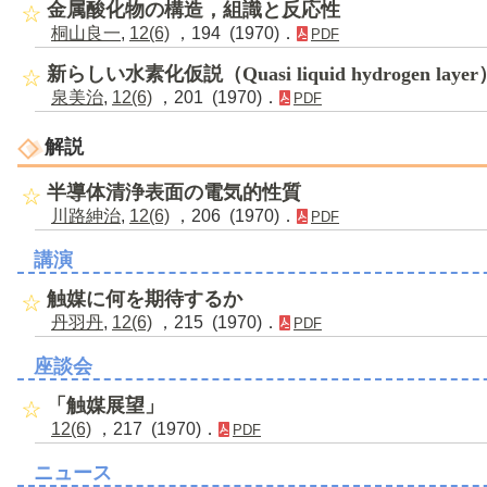
金属酸化物の構造，組識と反応性
桐山良一
,
12(6)
，194 (1970)．
PDF
新らしい水素化仮説（Quasi liquid hydrogen layer
泉美治
,
12(6)
，201 (1970)．
PDF
解説
半導体清浄表面の電気的性質
川路紳治
,
12(6)
，206 (1970)．
PDF
講演
触媒に何を期待するか
丹羽丹
,
12(6)
，215 (1970)．
PDF
座談会
「触媒展望」
12(6)
，217 (1970)．
PDF
ニュース