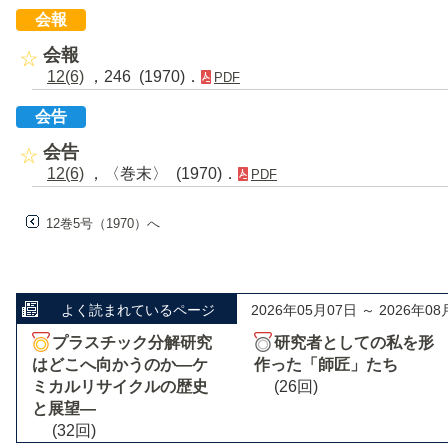
会報
会報
12(6)
，246 (1970)．
PDF
会告
会告
12(6)
，〈巻末〉 (1970)．
PDF
12巻5号（1970）へ
よく読まれているページ
2026年05月07日 ～ 2026年08
プラスチック分解研究
研究者としての私を形
はどこへ向かうのか―ケ
作った「師匠」たち
ミカルリサイクルの歴史
(26回)
と展望―
(32回)