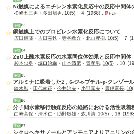
予稿
Ni触媒によるエチレン水素化反応中の反応中間体
松崎五三男
・
多田旭男
,
10(5)
，4 (1968)．
PDF
B3
予稿
銅触媒上でのプロピレン水素化反応について
広田鋼蔵
・
吉田憲鉄
・
寺谷敞介
・
北山豊樹
,
10(5)
，7 (1
B4
予稿
ZnO上酸水素反応の水素同位体効果と反応中間体
杉本忠身
・
堀口治幸
・
山本晴彦
・
管孝男
,
10(5)
，10 (1
B5
予稿
アルミナに吸着した2，6-ジ-t-ブチル-p-クレゾー
鈴木勲
・
田代南征
・
今井治夫
・
小野嘉夫
・
慶伊富長
,
10(
B6
予稿
分子間水素移行触媒反応の経路における活性吸着
白崎高保
・
清水仁
・
助野敏雄
・
森川清
,
10(5)
，16 (196
B7
予稿
シクロヘキサノールとアンモニアよりアニリンの