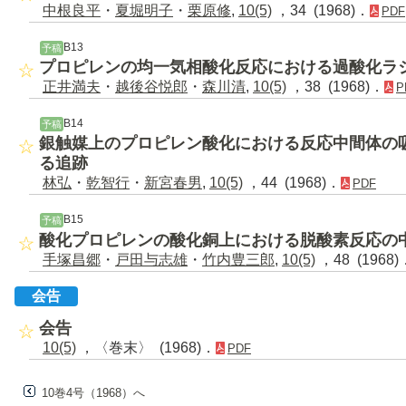
中根良平
・
夏堀明子
・
栗原修
,
10(5)
，34 (1968)．
PDF
B13
予稿
プロピレンの均一気相酸化反応における過酸化ラ
正井満夫
・
越後谷悦郎
・
森川清
,
10(5)
，38 (1968)．
P
B14
予稿
銀触媒上のプロピレン酸化における反応中間体の
る追跡
林弘
・
乾智行
・
新宮春男
,
10(5)
，44 (1968)．
PDF
B15
予稿
酸化プロピレンの酸化銅上における脱酸素反応の
手塚昌郷
・
戸田与志雄
・
竹内豊三郎
,
10(5)
，48 (1968)
会告
会告
10(5)
，〈巻末〉 (1968)．
PDF
10巻4号（1968）へ