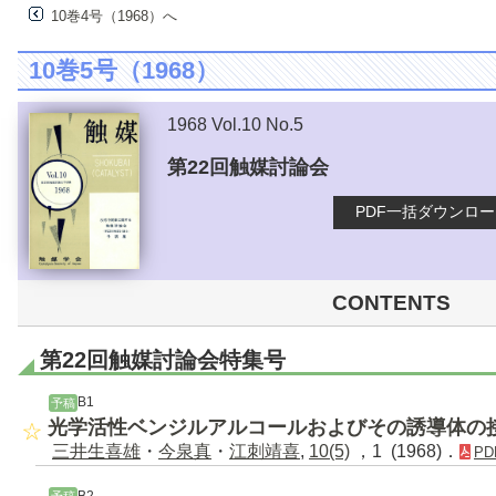
10巻4号（1968）へ
10巻5号（1968）
1968 Vol.10 No.5
第22回触媒討論会
PDF一括ダウンロ
CONTENTS
第22回触媒討論会特集号
B1
予稿
光学活性ベンジルアルコールおよびその誘導体の
三井生喜雄
・
今泉真
・
江刺靖喜
,
10(5)
，1 (1968)．
PD
B2