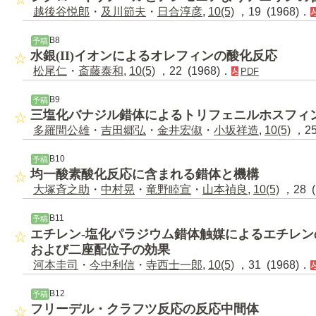
越後谷悦郎
・
及川節夫
・
日合淳彦
,
10(5)
，19 (1968)．
B8
予稿
水銀(II)イオンによるオレフィンの酸化反応
松尾仁
・
斎藤泰和
,
10(5)
，22 (1968)．
PDF
B9
予稿
三塩化バナジル錯体によるトリフェニルホスフィ
多羅間公雄
・
吉田郷弘
・
金井宏俶
・
小坂祥造
,
10(5)
，25
B10
予稿
均一酸素酸化反応に含まれる錯体と機構
大塚斉之助
・
中村晃
・
竜野睦宣
・
山本禎良
,
10(5)
，28 (
B11
予稿
エチレン-塩化パラジウム錯体触媒によるエチレ
および二座配位子の効果
河本圭司
・
今中利信
・
寺西士一郎
,
10(5)
，31 (1968)．
B12
予稿
フリーデル・クラフツ反応の反応中間体