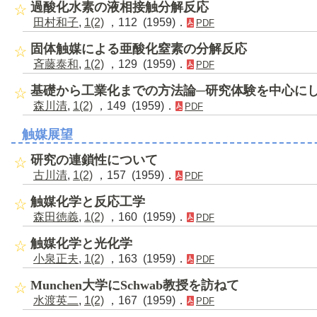
過酸化水素の液相接触分解反応
田村和子
,
1(2)
，112 (1959)．
PDF
固体触媒による亜酸化窒素の分解反応
斉藤泰和
,
1(2)
，129 (1959)．
PDF
基礎から工業化までの方法論─研究体験を中心に
森川清
,
1(2)
，149 (1959)．
PDF
触媒展望
研究の連鎖性について
古川清
,
1(2)
，157 (1959)．
PDF
触媒化学と反応工学
森田徳義
,
1(2)
，160 (1959)．
PDF
触媒化学と光化学
小泉正夫
,
1(2)
，163 (1959)．
PDF
Munchen大学にSchwab教授を訪ねて
水渡英二
,
1(2)
，167 (1959)．
PDF