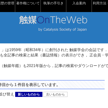
履歴の管理
著作権について
執筆の手引き
入会案内
利用方法・
talysis）」は1959年（昭和34年）に創刊された 触媒学会の会誌です．
も全記事の検索と結果（書誌情報）の表示ができ， 正会員・
（触媒年鑑）も2021年版から，記事の検索やダウンロードが
 件目から 1 件目を表示しています。
び替え
新しいものから
古いものから