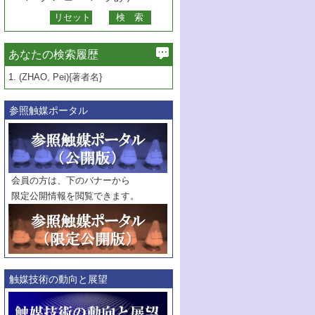
あなたの検索履歴
1.
(ZHAO, Pei){著者名}
参照触媒ポータル
会員の方は、下のバナーから
限定公開情報を閲覧できます。
触媒技術の動向と展望