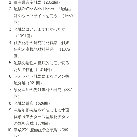
1号 なぜこの触媒が良いのか？
▼44巻（2002年）
貴金属合金触媒（2051回）
5号 若手会員による触媒研究の未来展望1：
8号 高機能化ポリオレフィンに向けた重合
5号 こんな物質，あんな物質―新たな触媒
7号 持続可能社会実現のための触媒および
5号 水素製造・貯蔵のための触媒技術の新
4号 水分解用光触媒材料
3号 特殊エネルギー場の触媒反応
触媒OnTheWeb Hacks─「触媒」
企業編
2号 第91回触媒討論会
触媒の最近の進展
1号 高次制御された触媒の化学
▼43巻（2001年）
の可能性―
触媒関連技術
しい展開
誌のウェブサイトを使う─（1659
5号 時間分解分光の進歩と応用
4号 生体内における金属の触媒作用
6号 第102回触媒討論会
3号 最近の自動車排ガス処理技術
2号 第89回触媒討論会
1号 グリーンケミストリーと触媒
▼42巻（2000年）
6号 第100回触媒討論会
8号 未来を拓く金属錯体
回）
6号 第98回触媒討論会
6号 第96回触媒討論会
5号 ファインケミカルズの展開に寄与する
7号 触媒・化学反応における計算化学の進
4号 触媒研究の現状と将来─第90回触媒討論
3号 触媒を利用した電気化学の新展開
2号 第87回触媒討論会特集号
1号 触媒反応工学の明日を拓く
▼41巻（1999年）
7号 『結晶の化学』を活かした触媒研究
光触媒はどこまでわかったか
7号 基礎化学品製造の触媒技術
触媒
歩
会Aから
7号 未来型金属錯体触媒開発への展望
4号 ナノ材料の調製と機能化
（1091回）
3号 生体触媒とバイオプロセス
2号 第85回触媒討論会
8号 イオン液体の応用
1号 孔、穴、あな?-特異な空間とその利用-
▼40巻（1998年）
8号 多機能型リアクター
6号 第94回触媒討論会
8号 若手研究者による触媒研究の未来展望
5号 基礎化学品製造の触媒技術
8号 超臨界流体を用いた化学プロセスの新
住友化学の研究開発戦略―触媒
5号 こんな触媒が欲しい
4号 水素製造・利用の触媒化学
3号 反応ダイナミクス
2号 第83回触媒討論会
1号 創立40周年記念・触媒化学この10年の
▼39巻（1997年）
2：大学・研究所編
展開
研究と高機能材料開発―（1075
7号 サブナノレベルでみた新しい表面現象
6号 第92回触媒討論会
6号 第90回触媒討論会
5号 触媒研究における新しい切り口：コン
進展と21世紀への提言/創立40周年記念・触
4号 超臨界流体の触媒反応への応用
3号 均一系触媒反応最前線
1号 均一系と不均一系触媒反応-その特徴と
回）
▼38巻（1996年）
8号 オレフィン重合触媒の新たな展
7号 基礎化学品製造の触媒技術
ビナトリアルケミストリー
媒学会この10年の歩みとこれから/創立40周
7号 触媒研究と学術雑誌/情報
5号 触媒のおもしろさをどのように伝える
接点
触媒の活性を徹底的に使い切る
4号 実用炭素材料の新展開
1号 触媒の構造と触媒作用/C1化学を中心と
▼37巻（1995年）
年記念・記録は語る
8号 資源の循環と触媒技術
6号 第88回触媒討論会特集号
か
ための技術（1019回）
8号 若い世代からみた触媒化学の現状と未
2号 第79回触媒討論会
5号 研究の方法論を考える
する21世紀への触媒
1号 ファインケミカルズと固体触媒
▼36巻（1994年）
2号 第81回触媒討論会
ゼオライト触媒によるクメン接
来
7号 企業における触媒研究のブレークスル
6号 第86回触媒討論会
3号 最新NO除去触媒の実用化研究
6号 第84回触媒討論会
2号 第77回触媒討論会
2号 第75回触媒討論会
触分解（921回）
1号 電気化学と触媒
▼35巻（1993年）
ー
3号 計算機触媒化学へのさそい
7号 水素化精製触媒の新しい展開
4号 新しい反応場を目指した触媒調製
7号 機能性金属材料と触媒
3号 オリンピックメダル:金・銀・銅はどん
酸化亜鉛の光触媒能の研究（837
3号 希土類を利用した触媒
2号 第73回触媒討論会
8号 この材料を触媒として使ってみません
4号 触媒劣化の制御と予測
1号 工業触媒開発マニュアル―探索から工
▼34巻（1992年）
8号 新しい反応性と機能性を目指した金属
な触媒作用を示すか
回）
5号 反応・分離技術の新しい展開
8号 触媒研究へのNMRの応用と展望
か？
業化まで
4号 触媒とリサイクル
3号 C4化学の展開
5号 最新の実用プロセスと触媒
クラスタ-化学
1号 インパクトを与えたこの研究
▼33巻（1991年）
光触媒反応（826回）
4号 触媒作用における機能の複合化
6号 第80回触媒討論会
2号 第71回触媒討論会
5号 エネルギー変換触媒
4号 《通常号》
6号 第82回触媒討論会
急速加熱急速冷却法による十面
2号 第69回触媒討論会
1号 触媒プロセス開発マニュアル―探索か
▼32巻（1990年）
5号 未来を拓け！若手研究者
7号 無機―有機ハイブリッド材料の新展開
3号 研究開発のうらおもて―着想と展開
体形状アナタース型酸化チタン
6号 第76回触媒討論会
5号 《通常号》
ら工業化まで，知っておきたいこと PartII
7号 ナノ構造体の化学
3号 ケミカルズ合成触媒―新しい展開と応
1号 21世紀に向けて触媒研究の飛躍をめざ
▼31巻（1989年）
6号 第78回触媒討論会
8号 AFMでみる世界
の気相合成（770回）
4号 触媒劣化と寿命の予測
7号 表面吸着相の新しい展開
用
6号 第74回触媒討論会
2号 第67回触媒討論会
8号 あの反応は今
す―触媒化学の裾野を広げよう
1号 情報科学と反応設計・材料設計
▼30巻（1988年）
7号 ダイナミックな領域への触媒研究の展
平成25年度触媒学会表彰（699
5号 環境に優しい触媒
8号 マイクロポーラス・クリスタル触媒の
4号 触媒調製の科学と技術の最前線
7号 半導体光触媒の基礎と広がり
3号 光触媒
2号 第65回触媒討論会
開/C1化学を中心とする21世紀への触媒
回）