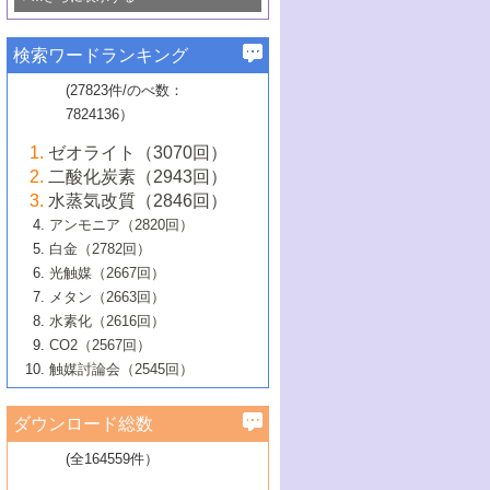
若き触媒の研究者たち～（1）
3号 水処理のための触媒化学
5号 情報学的手法を用いた触媒開発
6号 ヘテロ接合界面
関わる触媒開発動向
B号 第133回触媒討論会（2023年）
6号 窒素とリンの循環のための触媒・機
3号 ナノ粒子・クラスター触媒の最前線
2号 機能性材料の局所構造解析のための
5号 若手による情報発信企画～とびたて
▼58巻（2016年）
4号 光触媒を用いた水分解の最新の研究
6号 カーボンニュートラルに向けた電解
B号 第135回触媒討論会（2025年）
3号 精密高分子合成に関する最近の研究
能性材料
最先端技術
検索ワードランキング
4号 60周年記念企画
若き触媒の研究者たち～（2）
動向
技術
1号 ユニークな構造の高分子を生み出す触
▼57巻（2015年）
動向
B号 第131回触媒討論会（2023年）
3号 無機分離膜材料の開発と触媒反応プ
5号 進化するゼオライト合成技術
6号 石油のノーブル・ユースを志向した
媒技術
(27823件/のべ数：
5号 次世代の触媒プロセスを支えるマイ
B号 第127回触媒討論会（2021年・オン
1号 水素キャリアにかかわる触媒技術の新
4号 バイオマス化成品製造のための触媒
▼56巻（2014年）
ロセスへの適用
触媒技術
7824136）
クロ波
6号 非貴金属系触媒における電気化学的
ライン開催(Zoom)のみ）
2号 リグニンからの化成品製造に向けた触
展開
技術
1号 特殊環境場を利用した材料合成
▼55巻（2013年）
4号 触媒研究における計算科学の利用
酸素還元反応
B号 第129回触媒討論会（2022年・京都
媒技術
6号 メタン転換技術の最新動向
ゼオライト（3070回）
2号 石油精製用触媒の最近の進展
5号 固体触媒による含窒素有機化合物変
2号 光触媒反応機構に関する最新の研究動
1号 高耐久性燃料電池システム用触媒にお
大学：オンライン・対面開催）
▼54巻（2012年）
5号 水素のふるまいを解き明かす最先端
B号 第121回触媒討論会（2018年・東京
3号 触媒研究の最先端～とびたて若き研究
二酸化炭素（2943回）
B号 第125回触媒討論会（2020年・工学
換の最前線
3号 固体酸化物形燃料電池（SOFC）におけ
向
ける新展開
研究
大学）
1号 規則性多孔体の利用技術における最近
▼53巻（2011年）
者たち～（1）
水蒸気改質（2846回）
院大学）
るアノード触媒上での燃料直接改質技術
6号 貴金属使用量低減に向けた自動車排
3号 固体高分子形燃料電池カソード触媒の
2号 リビングラジカル重合の最近の動向
6号 低級アルカンの有効利用のための触
の進歩
アンモニア（2820回）
4号 触媒研究の最先端～とびたて若き研究
1号 金属学から見る合金触媒の新展開
▼52巻（2010年）
ガス浄化触媒の開発
4号 コアシェル構造の制御による触媒機能
開発動向
媒技術
白金（2782回）
3号 天然ガスの化学工業的展開に関する触
2号 第109回触媒討論会
者たち～（2）
2号 第107回触媒討論会
の向上
1号 触媒の劣化対策と長寿命触媒開発
B号 第123回触媒討論会（2019年・大阪
▼51巻（2009年）
4号 人工光合成に向けた近年のアプローチ
光触媒（2667回）
媒技術
B号 第119回触媒討論会（2017年・首都
3号 貴金属低減技術の最新動向
5号 触媒研究の最先端～とびたて若き研究
市立大学）
3号 触媒のその場観察法の進歩（１）
5号 工業触媒およびその周辺技術の最近の
2号 第105回触媒討論会
1号 炭素材料－熱い注目を集める材料－
▼50巻（2008年）
メタン（2663回）
大学東京）
5号 未利用熱エネルギーの有効活用に貢献
4号 貴金属触媒の精密構造制御とその活用
者たち～（3）
4号 貴金属代替技術の最新動向
進歩
水素化（2616回）
4号 触媒のその場観察法の進歩（２）
3号 ナノ構造が拓く新機能
する触媒技術
2号 第103回触媒討論会
1号 触媒化学と学会のこの10年，半世紀，
▼49巻（2007年）
5号 バイオマス化成品製造のための固体触
6号 イオニクス材料と燃料電池・電解合成
5号 光触媒による物質変換反応の新展開
CO2（2567回）
6号 ナノシート
5号 不活性結合の触媒的活性化による有機
そして未来
4号 活性サイトおよびその環境の精密な設
6号 ポリオキソメタレート
3号 環境浄化用光触媒の現状と課題
媒の開発
1号 含フッ素化合物の合成と触媒
▼48巻（2006年）
の最新の研究動向
触媒討論会（2545回）
6号 グラフェン
合成
B号 第115回触媒討論会（2015年・成蹊大
計による触媒の高機能化
2号 第101回触媒討論会
B号 第113回触媒討論会（2014年・ロワジ
4号 水素社会の実現に向けた水素製造・貯
6号 ナノ空間─吸着状態解析から新機能開拓
2号 第99回触媒討論会
B号 第117回触媒討論会（2016年・大阪府
1号 固体酸触媒の最近の進歩
▼47巻（2005年）
学）
7号 水素を利用する化成品合成の新潮流
6号 新しい固体酸触媒技術
5号 触媒を有効に使うための技術
ールホテル豊橋）
蔵技術の進歩
まで─
3号 メソポーラス物質の新展開
立大学）
3号 実用的ファインケミカル合成プロセス
ダウンロード総数
2号 第97回触媒討論会
1号 最近の触媒担体とその効果
▼46巻（2004年）
7号 ゼオライト合成における最近の進歩
6号 第106回触媒討論会
5号 CO
が関わる触媒・材料
B号 第111回触媒討論会（2013年・関西大
4号 錯体を利用したユニークな表面構造の
を実現する触媒
2
3号 リビング重合触媒の最近の展開
2号 第95回触媒討論会
(全164559件）
1号 部分酸化反応触媒の最前線
▼45巻（2003年）
学）
構築と機能
7号 有機分子触媒による精密有機合成
4号 バイオマス活用のための技術開発
6号 第104回触媒討論会
4号 今後の液体燃料を支える触媒技術
3号 化成品を合成するゼオライト触媒
2号 第93回触媒討論会