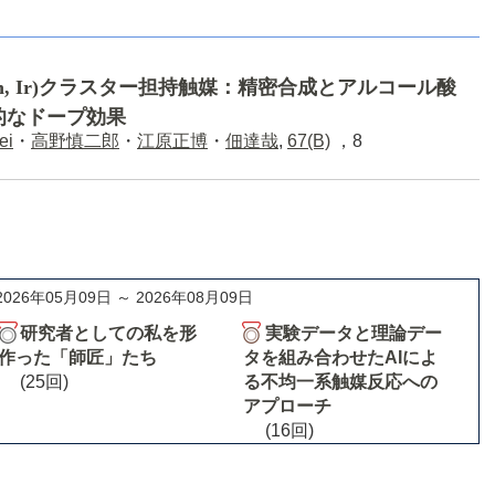
 Pt, Rh, Ir)クラスター担持触媒：精密合成とアルコール酸
的なドープ効果
ei
・
高野慎二郎
・
江原正博
・
佃達哉
,
67(B)
，8
2026年05月09日 ～ 2026年08月09日
研究者としての私を形
実験データと理論デー
作った「師匠」たち
タを組み合わせたAIによ
(25回)
る不均一系触媒反応への
アプローチ
(16回)