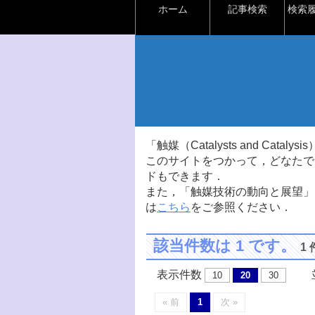
ホーム
記事検索
検索
「触媒（Catalysts and Ca
このサイトをつかって，どなたで
ドもできます．
また，「触媒技術の動向と展望」
は
こちら
をご参照ください．
該当件数は 1 です。
1
表示件数
並
10
20
30
« 前
1
次 »