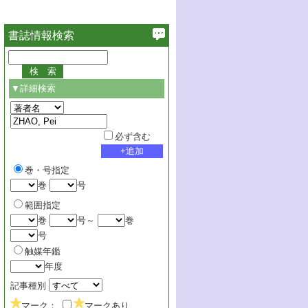
書誌情報検索
▼詳細検索
必ず含む
巻・号指定
巻
号
範囲指定
巻
号～
巻
号
触媒年鑑
年度
記事種別
マーク：
マークあり