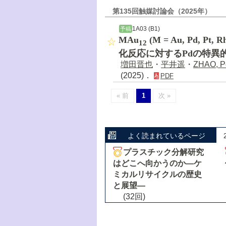
第135回触媒討論会（2025年）
1A03 (B1)
予稿
MAu
(M = Au, Pd,
12
化反応に対するPdの特異
増田晋也
・
平井遥
・
ZHAO, P
(2025)．
PDF
« 前
1
次 »
よく読まれているページ
プラスチック分解研究
はどこへ向かうのか―ケ
ミカルリサイクルの歴史
と展望―
(32回)