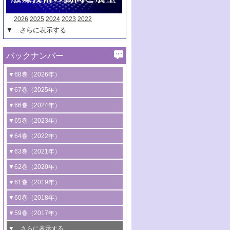
2026
2025
2024
2023
2022
▼…さらに表示する
バックナンバー
▼68巻（2026年）
1号 過酸化水素合成に関する研究動向
▼67巻（2025年）
2号 コンピューター技術により加速する
1号 CO
水素化によるグリーン燃料/グリ
▼66巻（2024年）
2
触媒開発
ーンケミカル製造
1号 低次元ナノ構造を有する触媒材料
▼65巻（2023年）
3号 有機分子変換やCO
資源化のための
2
2号 水素製造のための水分解技術に関す
2号 規制反応場を活用した固体触媒研究
1号 炭素が関わる触媒機能
▼64巻（2022年）
光触媒に関する最近の研究
る最近の研究
の新展開
2号 プラスチックケミカルリサイクルの
1号 合成ガス製造とCOを用いるケミカル
▼63巻（2021年）
B号 第137回触媒討論会（2026年）
3号 オレフィン系樹脂の精密合成に関す
3号 未踏分子変換を目指した酸化触媒プ
ための触媒技術
ズ合成の最新動向
1号 金触媒の新展開
▼62巻（2020年）
る最新技術
ロセスの最前線
3号 非酸化物系金属化合物を基盤とした
2号 化学品合成のための合金触媒開発
2号 ペロブスカイト
1号 触媒設計を拓く欠陥構造のキャラク
▼61巻（2019年）
4号 アルコール類の効率的変換を実現す
4号 シンクロトロン放射光および中性子
触媒材料の開発
3号 CO
の排出削減および有効活用のた
タリゼーション
2
3号 特殊反応場を利用した触媒的分子変
る非貴金属触媒の研究動向
線を利用した触媒解析技術の最先端
1号 物質移動制御に着目した触媒プロセ
▼60巻（2018年）
4号 格子酸素・格子酸素欠陥を利用した
めの触媒技術
換反応
2号 機能化学品製造に資するクリーンな
ス開発
5号 ゼオライトの合成と応用における研
5号 単原子触媒
触媒反応
1号 固体酸触媒の最新の研究動向
▼59巻（2017年）
触媒的酸化反応
4号 若手による情報発信企画～とびたて
4号 多孔質材料を用いた触媒の新展開
究動向
2号 CO
フリー水素サプライチェーンに
2
6号 参照触媒委員会からのお知らせ
5号 生体触媒によるエネルギー変換反応
2号 二酸化炭素からの有用化学品合成
1号 いたるところに，触媒
▼…さらに表示する