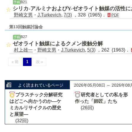
B21
予稿
シリカ-アルミナおよびY-ゼオライト触媒の活性に
野崎文男
・
J.Turkevich
,
7(3)
，328 (1965)．
PDF
第13回触媒討論会
B27
予稿
ゼオライト触媒によるクメン接触分解
村上雄一
・
野崎文男
・
J.Turkevich
,
5(3)
，262 (1963)．
« 前
1
次 »
よく読まれているページ
2026年05月08日 ～ 2026年08
プラスチック分解研究
研究者としての私を形
はどこへ向かうのか―ケ
作った「師匠」たち
ミカルリサイクルの歴史
(26回)
と展望―
(32回)