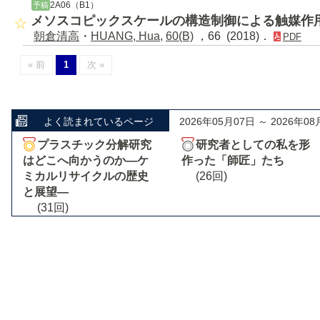
2A06（B1）
予稿
メソスコピックスケールの構造制御による触媒作
朝倉清高
・
HUANG, Hua
,
60(B)
，66 (2018)．
PDF
« 前
1
次 »
よく読まれているページ
2026年05月07日 ～ 2026年08
プラスチック分解研究
研究者としての私を形
はどこへ向かうのか―ケ
作った「師匠」たち
ミカルリサイクルの歴史
(26回)
と展望―
(31回)