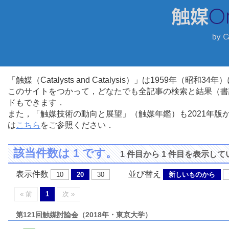
「触媒（Catalysts and Catalysis）」は1959年（昭
このサイトをつかって，どなたでも全記事の検索と結果（書
ドもできます．
また，「触媒技術の動向と展望」（触媒年鑑）も2021年
は
こちら
をご参照ください．
該当件数は 1 です。
1 件目から 1 件目を表示し
表示件数
並び替え
10
20
30
新しいものから
« 前
1
次 »
第121回触媒討論会（2018年・東京大学）