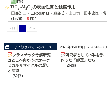
1T02
予稿
TiO
-Al
O
の表面性質と触媒作用
2
2
3
田部浩三
・
E.Rodanas
・
服部英
・
山口力
・
田中康隆
・
豊
(1979)．
PDF
« 前
1
次 »
よく読まれているページ
2026年05月08日 ～ 2026年08
プラスチック分解研究
研究者としての私を形
はどこへ向かうのか―ケ
作った「師匠」たち
ミカルリサイクルの歴史
(26回)
と展望―
(32回)