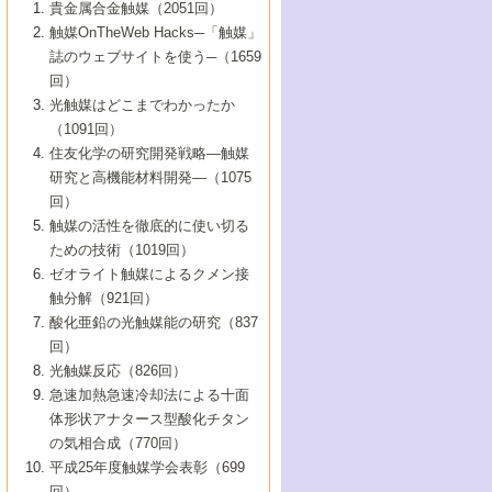
1号 なぜこの触媒が良いのか？
▼44巻（2002年）
貴金属合金触媒（2051回）
5号 若手会員による触媒研究の未来展望1：
8号 高機能化ポリオレフィンに向けた重合
5号 こんな物質，あんな物質―新たな触媒
7号 持続可能社会実現のための触媒および
5号 水素製造・貯蔵のための触媒技術の新
4号 水分解用光触媒材料
3号 特殊エネルギー場の触媒反応
触媒OnTheWeb Hacks─「触媒」
企業編
2号 第91回触媒討論会
触媒の最近の進展
1号 高次制御された触媒の化学
▼43巻（2001年）
の可能性―
触媒関連技術
しい展開
誌のウェブサイトを使う─（1659
5号 時間分解分光の進歩と応用
4号 生体内における金属の触媒作用
6号 第102回触媒討論会
3号 最近の自動車排ガス処理技術
2号 第89回触媒討論会
1号 グリーンケミストリーと触媒
▼42巻（2000年）
6号 第100回触媒討論会
8号 未来を拓く金属錯体
回）
6号 第98回触媒討論会
6号 第96回触媒討論会
5号 ファインケミカルズの展開に寄与する
7号 触媒・化学反応における計算化学の進
4号 触媒研究の現状と将来─第90回触媒討論
3号 触媒を利用した電気化学の新展開
2号 第87回触媒討論会特集号
1号 触媒反応工学の明日を拓く
▼41巻（1999年）
7号 『結晶の化学』を活かした触媒研究
光触媒はどこまでわかったか
7号 基礎化学品製造の触媒技術
触媒
歩
会Aから
7号 未来型金属錯体触媒開発への展望
4号 ナノ材料の調製と機能化
（1091回）
3号 生体触媒とバイオプロセス
2号 第85回触媒討論会
8号 イオン液体の応用
1号 孔、穴、あな?-特異な空間とその利用-
▼40巻（1998年）
8号 多機能型リアクター
6号 第94回触媒討論会
8号 若手研究者による触媒研究の未来展望
5号 基礎化学品製造の触媒技術
8号 超臨界流体を用いた化学プロセスの新
住友化学の研究開発戦略―触媒
5号 こんな触媒が欲しい
4号 水素製造・利用の触媒化学
3号 反応ダイナミクス
2号 第83回触媒討論会
1号 創立40周年記念・触媒化学この10年の
▼39巻（1997年）
2：大学・研究所編
展開
研究と高機能材料開発―（1075
7号 サブナノレベルでみた新しい表面現象
6号 第92回触媒討論会
6号 第90回触媒討論会
5号 触媒研究における新しい切り口：コン
進展と21世紀への提言/創立40周年記念・触
4号 超臨界流体の触媒反応への応用
3号 均一系触媒反応最前線
1号 均一系と不均一系触媒反応-その特徴と
回）
▼38巻（1996年）
8号 オレフィン重合触媒の新たな展
7号 基礎化学品製造の触媒技術
ビナトリアルケミストリー
媒学会この10年の歩みとこれから/創立40周
7号 触媒研究と学術雑誌/情報
5号 触媒のおもしろさをどのように伝える
接点
触媒の活性を徹底的に使い切る
4号 実用炭素材料の新展開
1号 触媒の構造と触媒作用/C1化学を中心と
▼37巻（1995年）
年記念・記録は語る
8号 資源の循環と触媒技術
6号 第88回触媒討論会特集号
か
ための技術（1019回）
8号 若い世代からみた触媒化学の現状と未
2号 第79回触媒討論会
5号 研究の方法論を考える
する21世紀への触媒
1号 ファインケミカルズと固体触媒
▼36巻（1994年）
2号 第81回触媒討論会
ゼオライト触媒によるクメン接
来
7号 企業における触媒研究のブレークスル
6号 第86回触媒討論会
3号 最新NO除去触媒の実用化研究
6号 第84回触媒討論会
2号 第77回触媒討論会
2号 第75回触媒討論会
触分解（921回）
1号 電気化学と触媒
▼35巻（1993年）
ー
3号 計算機触媒化学へのさそい
7号 水素化精製触媒の新しい展開
4号 新しい反応場を目指した触媒調製
7号 機能性金属材料と触媒
3号 オリンピックメダル:金・銀・銅はどん
酸化亜鉛の光触媒能の研究（837
3号 希土類を利用した触媒
2号 第73回触媒討論会
8号 この材料を触媒として使ってみません
4号 触媒劣化の制御と予測
1号 工業触媒開発マニュアル―探索から工
▼34巻（1992年）
8号 新しい反応性と機能性を目指した金属
な触媒作用を示すか
回）
5号 反応・分離技術の新しい展開
8号 触媒研究へのNMRの応用と展望
か？
業化まで
4号 触媒とリサイクル
3号 C4化学の展開
5号 最新の実用プロセスと触媒
クラスタ-化学
1号 インパクトを与えたこの研究
▼33巻（1991年）
光触媒反応（826回）
4号 触媒作用における機能の複合化
6号 第80回触媒討論会
2号 第71回触媒討論会
5号 エネルギー変換触媒
4号 《通常号》
6号 第82回触媒討論会
急速加熱急速冷却法による十面
2号 第69回触媒討論会
1号 触媒プロセス開発マニュアル―探索か
▼32巻（1990年）
5号 未来を拓け！若手研究者
7号 無機―有機ハイブリッド材料の新展開
3号 研究開発のうらおもて―着想と展開
体形状アナタース型酸化チタン
6号 第76回触媒討論会
5号 《通常号》
ら工業化まで，知っておきたいこと PartII
7号 ナノ構造体の化学
3号 ケミカルズ合成触媒―新しい展開と応
1号 21世紀に向けて触媒研究の飛躍をめざ
▼31巻（1989年）
6号 第78回触媒討論会
8号 AFMでみる世界
の気相合成（770回）
4号 触媒劣化と寿命の予測
7号 表面吸着相の新しい展開
用
6号 第74回触媒討論会
2号 第67回触媒討論会
8号 あの反応は今
す―触媒化学の裾野を広げよう
1号 情報科学と反応設計・材料設計
▼30巻（1988年）
7号 ダイナミックな領域への触媒研究の展
平成25年度触媒学会表彰（699
5号 環境に優しい触媒
8号 マイクロポーラス・クリスタル触媒の
4号 触媒調製の科学と技術の最前線
7号 半導体光触媒の基礎と広がり
3号 光触媒
2号 第65回触媒討論会
開/C1化学を中心とする21世紀への触媒
回）