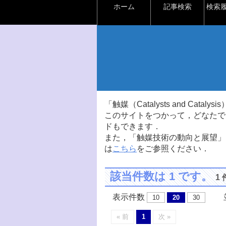
ホーム
記事検索
検索
「触媒（Catalysts and Ca
このサイトをつかって，どなたで
ドもできます．
また，「触媒技術の動向と展望」
は
こちら
をご参照ください．
該当件数は 1 です。
1
表示件数
並
10
20
30
« 前
1
次 »