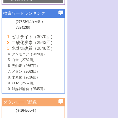
若き触媒の研究者たち～（1）
3号 水処理のための触媒化学
5号 情報学的手法を用いた触媒開発
6号 ヘテロ接合界面
関わる触媒開発動向
B号 第133回触媒討論会（2023年）
6号 窒素とリンの循環のための触媒・機
3号 ナノ粒子・クラスター触媒の最前線
2号 機能性材料の局所構造解析のための
5号 若手による情報発信企画～とびたて
▼58巻（2016年）
4号 光触媒を用いた水分解の最新の研究
6号 カーボンニュートラルに向けた電解
B号 第135回触媒討論会（2025年）
3号 精密高分子合成に関する最近の研究
能性材料
最先端技術
検索ワードランキング
4号 60周年記念企画
若き触媒の研究者たち～（2）
動向
技術
1号 ユニークな構造の高分子を生み出す触
▼57巻（2015年）
動向
B号 第131回触媒討論会（2023年）
3号 無機分離膜材料の開発と触媒反応プ
5号 進化するゼオライト合成技術
6号 石油のノーブル・ユースを志向した
媒技術
(27823件/のべ数：
5号 次世代の触媒プロセスを支えるマイ
B号 第127回触媒討論会（2021年・オン
1号 水素キャリアにかかわる触媒技術の新
4号 バイオマス化成品製造のための触媒
▼56巻（2014年）
ロセスへの適用
触媒技術
7824136）
クロ波
6号 非貴金属系触媒における電気化学的
ライン開催(Zoom)のみ）
2号 リグニンからの化成品製造に向けた触
展開
技術
1号 特殊環境場を利用した材料合成
▼55巻（2013年）
4号 触媒研究における計算科学の利用
酸素還元反応
B号 第129回触媒討論会（2022年・京都
媒技術
6号 メタン転換技術の最新動向
ゼオライト（3070回）
2号 石油精製用触媒の最近の進展
5号 固体触媒による含窒素有機化合物変
2号 光触媒反応機構に関する最新の研究動
1号 高耐久性燃料電池システム用触媒にお
大学：オンライン・対面開催）
▼54巻（2012年）
5号 水素のふるまいを解き明かす最先端
B号 第121回触媒討論会（2018年・東京
3号 触媒研究の最先端～とびたて若き研究
二酸化炭素（2943回）
B号 第125回触媒討論会（2020年・工学
換の最前線
3号 固体酸化物形燃料電池（SOFC）におけ
向
ける新展開
研究
大学）
1号 規則性多孔体の利用技術における最近
▼53巻（2011年）
者たち～（1）
水蒸気改質（2846回）
院大学）
るアノード触媒上での燃料直接改質技術
6号 貴金属使用量低減に向けた自動車排
3号 固体高分子形燃料電池カソード触媒の
2号 リビングラジカル重合の最近の動向
6号 低級アルカンの有効利用のための触
の進歩
アンモニア（2820回）
4号 触媒研究の最先端～とびたて若き研究
1号 金属学から見る合金触媒の新展開
▼52巻（2010年）
ガス浄化触媒の開発
4号 コアシェル構造の制御による触媒機能
開発動向
媒技術
白金（2782回）
3号 天然ガスの化学工業的展開に関する触
2号 第109回触媒討論会
者たち～（2）
2号 第107回触媒討論会
の向上
1号 触媒の劣化対策と長寿命触媒開発
B号 第123回触媒討論会（2019年・大阪
▼51巻（2009年）
4号 人工光合成に向けた近年のアプローチ
光触媒（2667回）
媒技術
B号 第119回触媒討論会（2017年・首都
3号 貴金属低減技術の最新動向
5号 触媒研究の最先端～とびたて若き研究
市立大学）
3号 触媒のその場観察法の進歩（１）
5号 工業触媒およびその周辺技術の最近の
2号 第105回触媒討論会
1号 炭素材料－熱い注目を集める材料－
▼50巻（2008年）
メタン（2663回）
大学東京）
5号 未利用熱エネルギーの有効活用に貢献
4号 貴金属触媒の精密構造制御とその活用
者たち～（3）
4号 貴金属代替技術の最新動向
進歩
水素化（2616回）
4号 触媒のその場観察法の進歩（２）
3号 ナノ構造が拓く新機能
する触媒技術
2号 第103回触媒討論会
1号 触媒化学と学会のこの10年，半世紀，
▼49巻（2007年）
5号 バイオマス化成品製造のための固体触
6号 イオニクス材料と燃料電池・電解合成
5号 光触媒による物質変換反応の新展開
CO2（2567回）
6号 ナノシート
5号 不活性結合の触媒的活性化による有機
そして未来
4号 活性サイトおよびその環境の精密な設
6号 ポリオキソメタレート
3号 環境浄化用光触媒の現状と課題
媒の開発
1号 含フッ素化合物の合成と触媒
▼48巻（2006年）
の最新の研究動向
触媒討論会（2545回）
6号 グラフェン
合成
B号 第115回触媒討論会（2015年・成蹊大
計による触媒の高機能化
2号 第101回触媒討論会
B号 第113回触媒討論会（2014年・ロワジ
4号 水素社会の実現に向けた水素製造・貯
6号 ナノ空間─吸着状態解析から新機能開拓
2号 第99回触媒討論会
B号 第117回触媒討論会（2016年・大阪府
1号 固体酸触媒の最近の進歩
▼47巻（2005年）
学）
7号 水素を利用する化成品合成の新潮流
6号 新しい固体酸触媒技術
5号 触媒を有効に使うための技術
ールホテル豊橋）
蔵技術の進歩
まで─
3号 メソポーラス物質の新展開
立大学）
3号 実用的ファインケミカル合成プロセス
ダウンロード総数
2号 第97回触媒討論会
1号 最近の触媒担体とその効果
▼46巻（2004年）
7号 ゼオライト合成における最近の進歩
6号 第106回触媒討論会
5号 CO
が関わる触媒・材料
B号 第111回触媒討論会（2013年・関西大
4号 錯体を利用したユニークな表面構造の
を実現する触媒
2
3号 リビング重合触媒の最近の展開
2号 第95回触媒討論会
(全164558件）
1号 部分酸化反応触媒の最前線
▼45巻（2003年）
学）
構築と機能
7号 有機分子触媒による精密有機合成
4号 バイオマス活用のための技術開発
6号 第104回触媒討論会
4号 今後の液体燃料を支える触媒技術
3号 化成品を合成するゼオライト触媒
2号 第93回触媒討論会