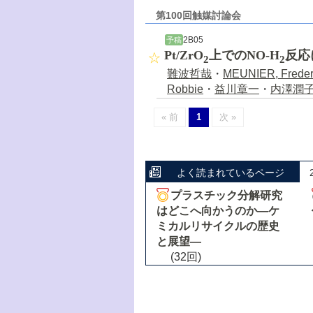
第100回触媒討論会
2B05
予稿
Pt/ZrO
上でのNO-H
反応
2
2
難波哲哉
・
MEUNIER, Freder
Robbie
・
益川章一
・
内澤潤
« 前
1
次 »
よく読まれているページ
プラスチック分解研究
はどこへ向かうのか―ケ
ミカルリサイクルの歴史
と展望―
(32回)