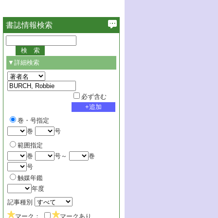
書誌情報検索
▼詳細検索
必ず含む
巻・号指定
巻
号
範囲指定
巻
号～
巻
号
触媒年鑑
年度
記事種別
マーク：
マークあり