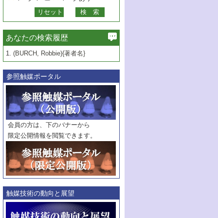
あなたの検索履歴
1.
(BURCH, Robbie){著者名}
参照触媒ポータル
会員の方は、下のバナーから
限定公開情報を閲覧できます。
触媒技術の動向と展望