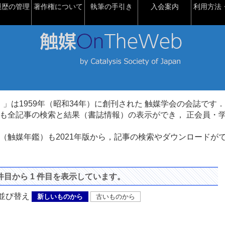
履歴の管理
著作権について
執筆の手引き
入会案内
利用方法・
talysis）」は1959年（昭和34年）に創刊された 触媒学会の会誌です．
も全記事の検索と結果（書誌情報）の表示ができ， 正会員・
（触媒年鑑）も2021年版から，記事の検索やダウンロードが
 件目から 1 件目を表示しています。
び替え
新しいものから
古いものから