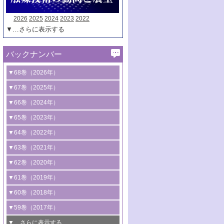
2026
2025
2024
2023
2022
▼…さらに表示する
バックナンバー
▼68巻（2026年）
1号 過酸化水素合成に関する研究動向
▼67巻（2025年）
2号 コンピューター技術により加速する
1号 CO
水素化によるグリーン燃料/グリ
▼66巻（2024年）
2
触媒開発
ーンケミカル製造
1号 低次元ナノ構造を有する触媒材料
▼65巻（2023年）
3号 有機分子変換やCO
資源化のための
2
2号 水素製造のための水分解技術に関す
2号 規制反応場を活用した固体触媒研究
1号 炭素が関わる触媒機能
▼64巻（2022年）
光触媒に関する最近の研究
る最近の研究
の新展開
2号 プラスチックケミカルリサイクルの
1号 合成ガス製造とCOを用いるケミカル
▼63巻（2021年）
B号 第137回触媒討論会（2026年）
3号 オレフィン系樹脂の精密合成に関す
3号 未踏分子変換を目指した酸化触媒プ
ための触媒技術
ズ合成の最新動向
1号 金触媒の新展開
▼62巻（2020年）
る最新技術
ロセスの最前線
3号 非酸化物系金属化合物を基盤とした
2号 化学品合成のための合金触媒開発
2号 ペロブスカイト
1号 触媒設計を拓く欠陥構造のキャラク
▼61巻（2019年）
4号 アルコール類の効率的変換を実現す
4号 シンクロトロン放射光および中性子
触媒材料の開発
3号 CO
の排出削減および有効活用のた
タリゼーション
2
3号 特殊反応場を利用した触媒的分子変
る非貴金属触媒の研究動向
線を利用した触媒解析技術の最先端
1号 物質移動制御に着目した触媒プロセ
▼60巻（2018年）
4号 格子酸素・格子酸素欠陥を利用した
めの触媒技術
換反応
2号 機能化学品製造に資するクリーンな
ス開発
5号 ゼオライトの合成と応用における研
5号 単原子触媒
触媒反応
1号 固体酸触媒の最新の研究動向
▼59巻（2017年）
触媒的酸化反応
4号 若手による情報発信企画～とびたて
4号 多孔質材料を用いた触媒の新展開
究動向
2号 CO
フリー水素サプライチェーンに
2
6号 参照触媒委員会からのお知らせ
5号 生体触媒によるエネルギー変換反応
2号 二酸化炭素からの有用化学品合成
1号 いたるところに，触媒
▼…さらに表示する