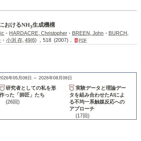
におけるNH
生成機構
3
ic
・
HARDACRE, Christopher
・
BREEN, John
・
BURCH,
子
・
小渕 存
,
49(6)
，518 (2007)．
PDF
2026年05月08日 ～ 2026年08月08日
研究者としての私を形
実験データと理論デー
作った「師匠」たち
タを組み合わせたAIによ
(26回)
る不均一系触媒反応への
アプローチ
(17回)