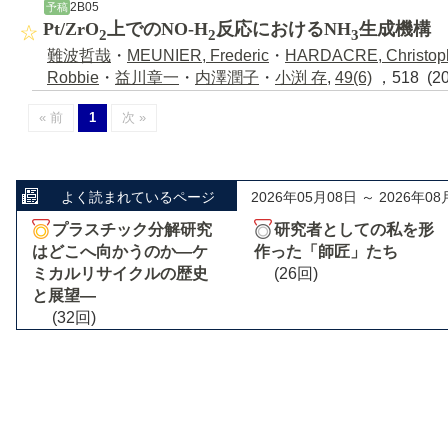
2B05
予稿
Pt/ZrO
上でのNO-H
反応におけるNH
生成機構
2
2
3
難波哲哉
・
MEUNIER, Frederic
・
HARDACRE, Christop
Robbie
・
益川章一
・
内澤潤子
・
小渕 存
,
49(6)
，518 (2
« 前
1
次 »
よく読まれているページ
2026年05月08日 ～ 2026年08
プラスチック分解研究
研究者としての私を形
はどこへ向かうのか―ケ
作った「師匠」たち
ミカルリサイクルの歴史
(26回)
と展望―
(32回)