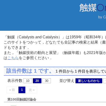
「触媒（Catalysts and Catalysis）」は1959年（昭
このサイトをつかって，どなたでも全記事の検索と結果（書
ドもできます．
また，「触媒技術の動向と展望」（触媒年鑑）も2021年
は
こちら
をご参照ください．
該当件数は 1 です。
1 件目から 1 件目を表示し
表示件数
並び替え
10
20
30
新しいものから
« 前
1
次 »
第100回触媒討論会