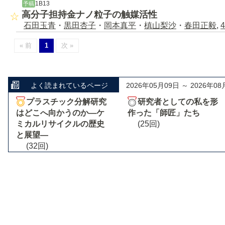
1B13
予稿
高分子担持金ナノ粒子の触媒活性
石田玉青
・
黒田杏子
・
岡本真平
・
槙山梨沙
・
春田正毅
,
4
« 前
1
次 »
よく読まれているページ
2026年05月09日 ～ 2026年08
プラスチック分解研究
研究者としての私を形
はどこへ向かうのか―ケ
作った「師匠」たち
ミカルリサイクルの歴史
(25回)
と展望―
(32回)