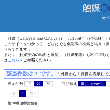
「触媒（Catalysts and Catalysis）」は1959年（昭
このサイトをつかって，どなたでも全記事の検索と結果（書
ドもできます．
また，「触媒技術の動向と展望」（触媒年鑑）も2021年
は
こちら
をご参照ください．
該当件数は 1 です。
1 件目から 1 件目を表示し
表示件数
並び替え
10
20
30
新しいものから
« 前
1
次 »
第100回触媒討論会