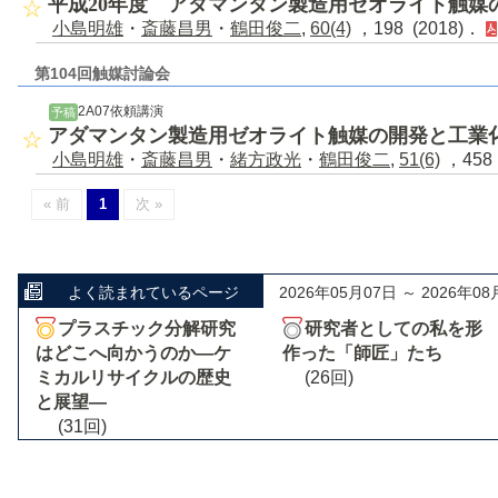
平成20年度 アダマンタン製造用ゼオライト触媒
小島明雄
・
斎藤昌男
・
鶴田俊二
,
60(4)
，198 (2018)．
第104回触媒討論会
2A07依頼講演
予稿
アダマンタン製造用ゼオライト触媒の開発と工業
小島明雄
・
斎藤昌男
・
緒方政光
・
鶴田俊二
,
51(6)
，458 
« 前
1
次 »
よく読まれているページ
2026年05月07日 ～ 2026年08
プラスチック分解研究
研究者としての私を形
はどこへ向かうのか―ケ
作った「師匠」たち
ミカルリサイクルの歴史
(26回)
と展望―
(31回)