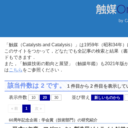
「触媒（Catalysts and Catalysis）」は1959年（昭
このサイトをつかって，どなたでも全記事の検索と結果（書
ドもできます．
また，「触媒技術の動向と展望」（触媒年鑑）も2021年
は
こちら
をご参照ください．
該当件数は 2 です。
1 件目から 2 件目を表示し
表示件数
並び替え
10
20
30
新しいものから
« 前
1
次 »
60周年記念企画：学会賞（技術部門）の研究紹介