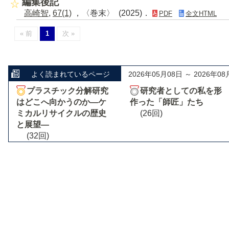
編集後記
高崎智
,
67(1)
，〈巻末〉 (2025)．
PDF
全文HTML
« 前
1
次 »
よく読まれているページ
2026年05月08日 ～ 2026年08
プラスチック分解研究
研究者としての私を形
はどこへ向かうのか―ケ
作った「師匠」たち
ミカルリサイクルの歴史
(26回)
と展望―
(32回)