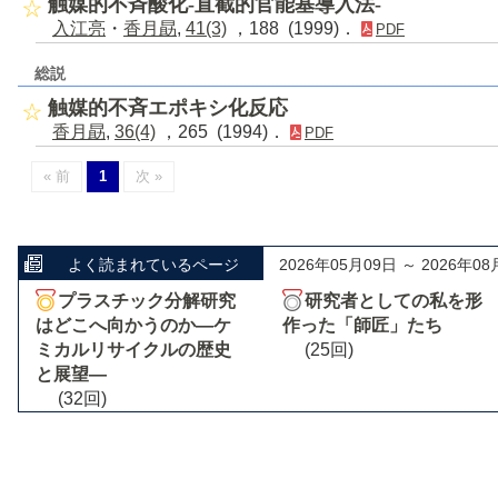
触媒的不斉酸化-直截的官能基導入法-
入江亮
・
香月勗
,
41(3)
，188 (1999)．
PDF
総説
触媒的不斉エポキシ化反応
香月勗
,
36(4)
，265 (1994)．
PDF
« 前
1
次 »
よく読まれているページ
2026年05月09日 ～ 2026年08
プラスチック分解研究
研究者としての私を形
はどこへ向かうのか―ケ
作った「師匠」たち
ミカルリサイクルの歴史
(25回)
と展望―
(32回)