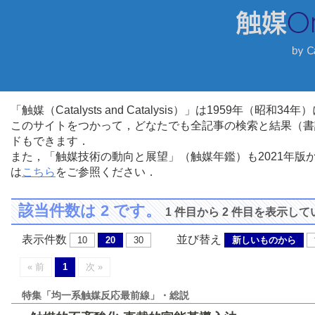
「触媒（Catalysts and Catalysis）」は1959年（昭
このサイトをつかって，どなたでも全記事の検索と結果（書
ドもできます．
また，「触媒技術の動向と展望」（触媒年鑑）も2021年
は
こちら
をご参照ください．
該当件数は 2 です。
1 件目から 2 件目を表示し
表示件数
並び替え
10
20
30
新しいものから
« 前
1
次 »
特集「均一系触媒反応最前線」・総説