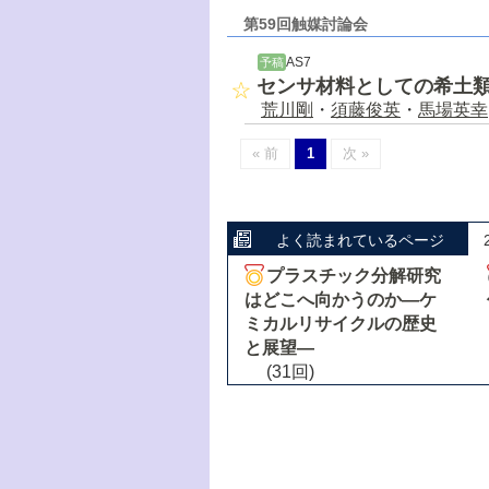
第59回触媒討論会
AS7
予稿
センサ材料としての希土
荒川剛
・
須藤俊英
・
馬場英幸
« 前
1
次 »
よく読まれているページ
プラスチック分解研究
はどこへ向かうのか―ケ
ミカルリサイクルの歴史
と展望―
(31回)