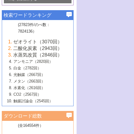
若き触媒の研究者たち～（1）
3号 水処理のための触媒化学
5号 情報学的手法を用いた触媒開発
6号 ヘテロ接合界面
関わる触媒開発動向
B号 第133回触媒討論会（2023年）
6号 窒素とリンの循環のための触媒・機
3号 ナノ粒子・クラスター触媒の最前線
2号 機能性材料の局所構造解析のための
5号 若手による情報発信企画～とびたて
▼58巻（2016年）
4号 光触媒を用いた水分解の最新の研究
6号 カーボンニュートラルに向けた電解
B号 第135回触媒討論会（2025年）
3号 精密高分子合成に関する最近の研究
能性材料
最先端技術
検索ワードランキング
4号 60周年記念企画
若き触媒の研究者たち～（2）
動向
技術
1号 ユニークな構造の高分子を生み出す触
▼57巻（2015年）
動向
B号 第131回触媒討論会（2023年）
3号 無機分離膜材料の開発と触媒反応プ
5号 進化するゼオライト合成技術
6号 石油のノーブル・ユースを志向した
媒技術
(27823件/のべ数：
5号 次世代の触媒プロセスを支えるマイ
B号 第127回触媒討論会（2021年・オン
1号 水素キャリアにかかわる触媒技術の新
4号 バイオマス化成品製造のための触媒
▼56巻（2014年）
ロセスへの適用
触媒技術
7824136）
クロ波
6号 非貴金属系触媒における電気化学的
ライン開催(Zoom)のみ）
2号 リグニンからの化成品製造に向けた触
展開
技術
1号 特殊環境場を利用した材料合成
▼55巻（2013年）
4号 触媒研究における計算科学の利用
酸素還元反応
B号 第129回触媒討論会（2022年・京都
媒技術
6号 メタン転換技術の最新動向
ゼオライト（3070回）
2号 石油精製用触媒の最近の進展
5号 固体触媒による含窒素有機化合物変
2号 光触媒反応機構に関する最新の研究動
1号 高耐久性燃料電池システム用触媒にお
大学：オンライン・対面開催）
▼54巻（2012年）
5号 水素のふるまいを解き明かす最先端
B号 第121回触媒討論会（2018年・東京
3号 触媒研究の最先端～とびたて若き研究
二酸化炭素（2943回）
B号 第125回触媒討論会（2020年・工学
換の最前線
3号 固体酸化物形燃料電池（SOFC）におけ
向
ける新展開
研究
大学）
1号 規則性多孔体の利用技術における最近
▼53巻（2011年）
者たち～（1）
水蒸気改質（2846回）
院大学）
るアノード触媒上での燃料直接改質技術
6号 貴金属使用量低減に向けた自動車排
3号 固体高分子形燃料電池カソード触媒の
2号 リビングラジカル重合の最近の動向
6号 低級アルカンの有効利用のための触
の進歩
アンモニア（2820回）
4号 触媒研究の最先端～とびたて若き研究
1号 金属学から見る合金触媒の新展開
▼52巻（2010年）
ガス浄化触媒の開発
4号 コアシェル構造の制御による触媒機能
開発動向
媒技術
白金（2782回）
3号 天然ガスの化学工業的展開に関する触
2号 第109回触媒討論会
者たち～（2）
2号 第107回触媒討論会
の向上
1号 触媒の劣化対策と長寿命触媒開発
B号 第123回触媒討論会（2019年・大阪
▼51巻（2009年）
4号 人工光合成に向けた近年のアプローチ
光触媒（2667回）
媒技術
B号 第119回触媒討論会（2017年・首都
3号 貴金属低減技術の最新動向
5号 触媒研究の最先端～とびたて若き研究
市立大学）
3号 触媒のその場観察法の進歩（１）
5号 工業触媒およびその周辺技術の最近の
2号 第105回触媒討論会
1号 炭素材料－熱い注目を集める材料－
▼50巻（2008年）
メタン（2663回）
大学東京）
5号 未利用熱エネルギーの有効活用に貢献
4号 貴金属触媒の精密構造制御とその活用
者たち～（3）
4号 貴金属代替技術の最新動向
進歩
水素化（2616回）
4号 触媒のその場観察法の進歩（２）
3号 ナノ構造が拓く新機能
する触媒技術
2号 第103回触媒討論会
1号 触媒化学と学会のこの10年，半世紀，
▼49巻（2007年）
5号 バイオマス化成品製造のための固体触
6号 イオニクス材料と燃料電池・電解合成
5号 光触媒による物質変換反応の新展開
CO2（2567回）
6号 ナノシート
5号 不活性結合の触媒的活性化による有機
そして未来
4号 活性サイトおよびその環境の精密な設
6号 ポリオキソメタレート
3号 環境浄化用光触媒の現状と課題
媒の開発
1号 含フッ素化合物の合成と触媒
▼48巻（2006年）
の最新の研究動向
触媒討論会（2545回）
6号 グラフェン
合成
B号 第115回触媒討論会（2015年・成蹊大
計による触媒の高機能化
2号 第101回触媒討論会
B号 第113回触媒討論会（2014年・ロワジ
4号 水素社会の実現に向けた水素製造・貯
6号 ナノ空間─吸着状態解析から新機能開拓
2号 第99回触媒討論会
B号 第117回触媒討論会（2016年・大阪府
1号 固体酸触媒の最近の進歩
▼47巻（2005年）
学）
7号 水素を利用する化成品合成の新潮流
6号 新しい固体酸触媒技術
5号 触媒を有効に使うための技術
ールホテル豊橋）
蔵技術の進歩
まで─
3号 メソポーラス物質の新展開
立大学）
3号 実用的ファインケミカル合成プロセス
ダウンロード総数
2号 第97回触媒討論会
1号 最近の触媒担体とその効果
▼46巻（2004年）
7号 ゼオライト合成における最近の進歩
6号 第106回触媒討論会
5号 CO
が関わる触媒・材料
B号 第111回触媒討論会（2013年・関西大
4号 錯体を利用したユニークな表面構造の
を実現する触媒
2
3号 リビング重合触媒の最近の展開
2号 第95回触媒討論会
(全164554件）
1号 部分酸化反応触媒の最前線
▼45巻（2003年）
学）
構築と機能
7号 有機分子触媒による精密有機合成
4号 バイオマス活用のための技術開発
6号 第104回触媒討論会
4号 今後の液体燃料を支える触媒技術
3号 化成品を合成するゼオライト触媒
2号 第93回触媒討論会