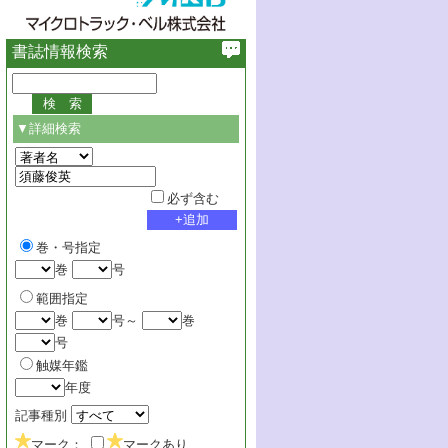
書誌情報検索
▼詳細検索
必ず含む
巻・号指定
巻
号
範囲指定
巻
号～
巻
号
触媒年鑑
年度
記事種別
マーク：
マークあり