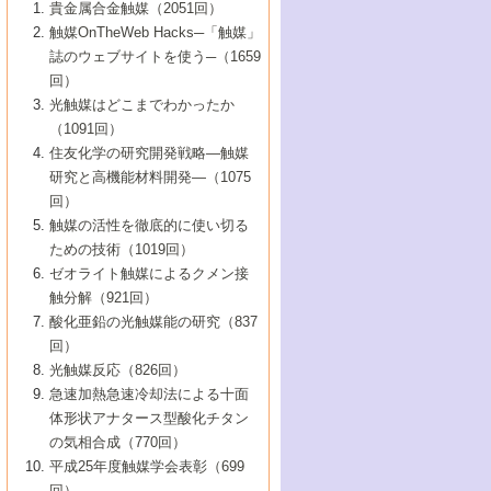
1号 なぜこの触媒が良いのか？
▼44巻（2002年）
貴金属合金触媒（2051回）
5号 若手会員による触媒研究の未来展望1：
8号 高機能化ポリオレフィンに向けた重合
5号 こんな物質，あんな物質―新たな触媒
7号 持続可能社会実現のための触媒および
5号 水素製造・貯蔵のための触媒技術の新
4号 水分解用光触媒材料
3号 特殊エネルギー場の触媒反応
触媒OnTheWeb Hacks─「触媒」
企業編
2号 第91回触媒討論会
触媒の最近の進展
1号 高次制御された触媒の化学
▼43巻（2001年）
の可能性―
触媒関連技術
しい展開
誌のウェブサイトを使う─（1659
5号 時間分解分光の進歩と応用
4号 生体内における金属の触媒作用
6号 第102回触媒討論会
3号 最近の自動車排ガス処理技術
2号 第89回触媒討論会
1号 グリーンケミストリーと触媒
▼42巻（2000年）
6号 第100回触媒討論会
8号 未来を拓く金属錯体
回）
6号 第98回触媒討論会
6号 第96回触媒討論会
5号 ファインケミカルズの展開に寄与する
7号 触媒・化学反応における計算化学の進
4号 触媒研究の現状と将来─第90回触媒討論
3号 触媒を利用した電気化学の新展開
2号 第87回触媒討論会特集号
1号 触媒反応工学の明日を拓く
▼41巻（1999年）
7号 『結晶の化学』を活かした触媒研究
光触媒はどこまでわかったか
7号 基礎化学品製造の触媒技術
触媒
歩
会Aから
7号 未来型金属錯体触媒開発への展望
4号 ナノ材料の調製と機能化
（1091回）
3号 生体触媒とバイオプロセス
2号 第85回触媒討論会
8号 イオン液体の応用
1号 孔、穴、あな?-特異な空間とその利用-
▼40巻（1998年）
8号 多機能型リアクター
6号 第94回触媒討論会
8号 若手研究者による触媒研究の未来展望
5号 基礎化学品製造の触媒技術
8号 超臨界流体を用いた化学プロセスの新
住友化学の研究開発戦略―触媒
5号 こんな触媒が欲しい
4号 水素製造・利用の触媒化学
3号 反応ダイナミクス
2号 第83回触媒討論会
1号 創立40周年記念・触媒化学この10年の
▼39巻（1997年）
2：大学・研究所編
展開
研究と高機能材料開発―（1075
7号 サブナノレベルでみた新しい表面現象
6号 第92回触媒討論会
6号 第90回触媒討論会
5号 触媒研究における新しい切り口：コン
進展と21世紀への提言/創立40周年記念・触
4号 超臨界流体の触媒反応への応用
3号 均一系触媒反応最前線
1号 均一系と不均一系触媒反応-その特徴と
回）
▼38巻（1996年）
8号 オレフィン重合触媒の新たな展
7号 基礎化学品製造の触媒技術
ビナトリアルケミストリー
媒学会この10年の歩みとこれから/創立40周
7号 触媒研究と学術雑誌/情報
5号 触媒のおもしろさをどのように伝える
接点
触媒の活性を徹底的に使い切る
4号 実用炭素材料の新展開
1号 触媒の構造と触媒作用/C1化学を中心と
▼37巻（1995年）
年記念・記録は語る
8号 資源の循環と触媒技術
6号 第88回触媒討論会特集号
か
ための技術（1019回）
8号 若い世代からみた触媒化学の現状と未
2号 第79回触媒討論会
5号 研究の方法論を考える
する21世紀への触媒
1号 ファインケミカルズと固体触媒
▼36巻（1994年）
2号 第81回触媒討論会
ゼオライト触媒によるクメン接
来
7号 企業における触媒研究のブレークスル
6号 第86回触媒討論会
3号 最新NO除去触媒の実用化研究
6号 第84回触媒討論会
2号 第77回触媒討論会
2号 第75回触媒討論会
触分解（921回）
1号 電気化学と触媒
▼35巻（1993年）
ー
3号 計算機触媒化学へのさそい
7号 水素化精製触媒の新しい展開
4号 新しい反応場を目指した触媒調製
7号 機能性金属材料と触媒
3号 オリンピックメダル:金・銀・銅はどん
酸化亜鉛の光触媒能の研究（837
3号 希土類を利用した触媒
2号 第73回触媒討論会
8号 この材料を触媒として使ってみません
4号 触媒劣化の制御と予測
1号 工業触媒開発マニュアル―探索から工
▼34巻（1992年）
8号 新しい反応性と機能性を目指した金属
な触媒作用を示すか
回）
5号 反応・分離技術の新しい展開
8号 触媒研究へのNMRの応用と展望
か？
業化まで
4号 触媒とリサイクル
3号 C4化学の展開
5号 最新の実用プロセスと触媒
クラスタ-化学
1号 インパクトを与えたこの研究
▼33巻（1991年）
光触媒反応（826回）
4号 触媒作用における機能の複合化
6号 第80回触媒討論会
2号 第71回触媒討論会
5号 エネルギー変換触媒
4号 《通常号》
6号 第82回触媒討論会
急速加熱急速冷却法による十面
2号 第69回触媒討論会
1号 触媒プロセス開発マニュアル―探索か
▼32巻（1990年）
5号 未来を拓け！若手研究者
7号 無機―有機ハイブリッド材料の新展開
3号 研究開発のうらおもて―着想と展開
体形状アナタース型酸化チタン
6号 第76回触媒討論会
5号 《通常号》
ら工業化まで，知っておきたいこと PartII
7号 ナノ構造体の化学
3号 ケミカルズ合成触媒―新しい展開と応
1号 21世紀に向けて触媒研究の飛躍をめざ
▼31巻（1989年）
6号 第78回触媒討論会
8号 AFMでみる世界
の気相合成（770回）
4号 触媒劣化と寿命の予測
7号 表面吸着相の新しい展開
用
6号 第74回触媒討論会
2号 第67回触媒討論会
8号 あの反応は今
す―触媒化学の裾野を広げよう
1号 情報科学と反応設計・材料設計
▼30巻（1988年）
7号 ダイナミックな領域への触媒研究の展
平成25年度触媒学会表彰（699
5号 環境に優しい触媒
8号 マイクロポーラス・クリスタル触媒の
4号 触媒調製の科学と技術の最前線
7号 半導体光触媒の基礎と広がり
3号 光触媒
2号 第65回触媒討論会
開/C1化学を中心とする21世紀への触媒
回）