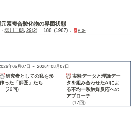
類元素複合酸化物の界面状態
・
塩川二朗
,
29(2)
，188 (1987)．
PDF
2026年05月07日 ～ 2026年08月07日
研究者としての私を形
実験データと理論デー
作った「師匠」たち
タを組み合わせたAIによ
(26回)
る不均一系触媒反応への
アプローチ
(17回)