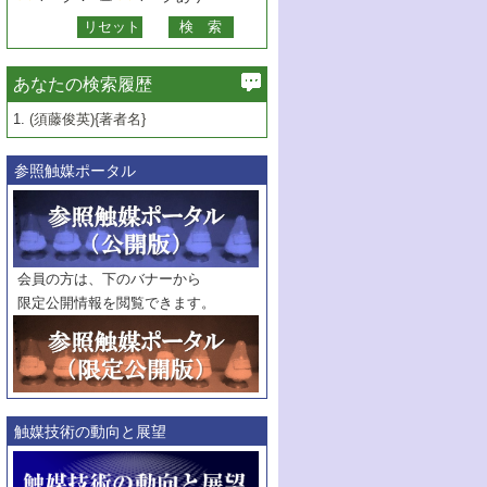
あなたの検索履歴
1.
(須藤俊英){著者名}
参照触媒ポータル
会員の方は、下のバナーから
限定公開情報を閲覧できます。
触媒技術の動向と展望