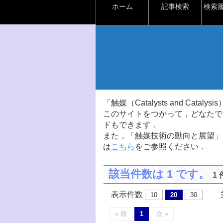
ホーム
記事検索
検索
「触媒（Catalysts and Ca
このサイトをつかって，どなたで
ドもできます．
また，「触媒技術の動向と展望」
は
こちら
をご参照ください．
該当件数は 1 です。
1
表示件数
並
10
20
30
« 前
1
次 »