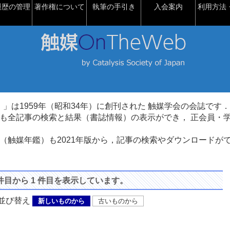
履歴の管理
著作権について
執筆の手引き
入会案内
利用方法・
talysis）」は1959年（昭和34年）に創刊された 触媒学会の会誌です．
も全記事の検索と結果（書誌情報）の表示ができ， 正会員・
（触媒年鑑）も2021年版から，記事の検索やダウンロードが
 件目から 1 件目を表示しています。
び替え
新しいものから
古いものから