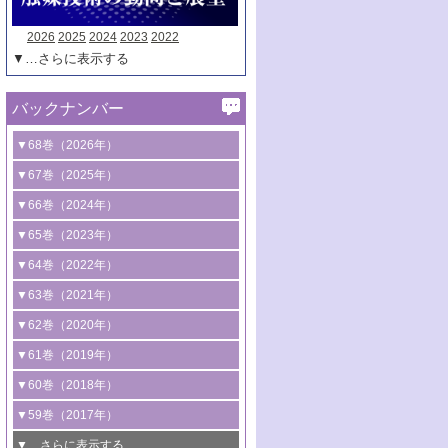
2026
2025
2024
2023
2022
▼…さらに表示する
バックナンバー
▼68巻（2026年）
1号 過酸化水素合成に関する研究動向
▼67巻（2025年）
2号 コンピューター技術により加速する
1号 CO
水素化によるグリーン燃料/グリ
▼66巻（2024年）
2
触媒開発
ーンケミカル製造
1号 低次元ナノ構造を有する触媒材料
▼65巻（2023年）
3号 有機分子変換やCO
資源化のための
2
2号 水素製造のための水分解技術に関す
2号 規制反応場を活用した固体触媒研究
1号 炭素が関わる触媒機能
▼64巻（2022年）
光触媒に関する最近の研究
る最近の研究
の新展開
2号 プラスチックケミカルリサイクルの
1号 合成ガス製造とCOを用いるケミカル
▼63巻（2021年）
B号 第137回触媒討論会（2026年）
3号 オレフィン系樹脂の精密合成に関す
3号 未踏分子変換を目指した酸化触媒プ
ための触媒技術
ズ合成の最新動向
1号 金触媒の新展開
▼62巻（2020年）
る最新技術
ロセスの最前線
3号 非酸化物系金属化合物を基盤とした
2号 化学品合成のための合金触媒開発
2号 ペロブスカイト
1号 触媒設計を拓く欠陥構造のキャラク
▼61巻（2019年）
4号 アルコール類の効率的変換を実現す
4号 シンクロトロン放射光および中性子
触媒材料の開発
3号 CO
の排出削減および有効活用のた
タリゼーション
2
3号 特殊反応場を利用した触媒的分子変
る非貴金属触媒の研究動向
線を利用した触媒解析技術の最先端
1号 物質移動制御に着目した触媒プロセ
▼60巻（2018年）
4号 格子酸素・格子酸素欠陥を利用した
めの触媒技術
換反応
2号 機能化学品製造に資するクリーンな
ス開発
5号 ゼオライトの合成と応用における研
5号 単原子触媒
触媒反応
1号 固体酸触媒の最新の研究動向
▼59巻（2017年）
触媒的酸化反応
4号 若手による情報発信企画～とびたて
4号 多孔質材料を用いた触媒の新展開
究動向
2号 CO
フリー水素サプライチェーンに
2
6号 参照触媒委員会からのお知らせ
5号 生体触媒によるエネルギー変換反応
2号 二酸化炭素からの有用化学品合成
1号 いたるところに，触媒
▼…さらに表示する