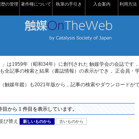
履歴の管理
著作権について
執筆の手引き
入会案内
利用方法・
talysis）」は1959年（昭和34年）に創刊された 触媒学会の会誌です．
も全記事の検索と結果（書誌情報）の表示ができ， 正会員・
（触媒年鑑）も2021年版から，記事の検索やダウンロードが
 件目から 1 件目を表示しています。
び替え
新しいものから
古いものから