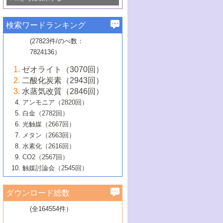
若き触媒の研究者たち～（1）
3号 水処理のための触媒化学
5号 情報学的手法を用いた触媒開発
6号 ヘテロ接合界面
関わる触媒開発動向
B号 第133回触媒討論会（2023年）
6号 窒素とリンの循環のための触媒・機
3号 ナノ粒子・クラスター触媒の最前線
2号 機能性材料の局所構造解析のための
5号 若手による情報発信企画～とびたて
▼58巻（2016年）
4号 光触媒を用いた水分解の最新の研究
6号 カーボンニュートラルに向けた電解
B号 第135回触媒討論会（2025年）
3号 精密高分子合成に関する最近の研究
能性材料
最先端技術
検索ワードランキング
4号 60周年記念企画
若き触媒の研究者たち～（2）
動向
技術
1号 ユニークな構造の高分子を生み出す触
▼57巻（2015年）
動向
B号 第131回触媒討論会（2023年）
3号 無機分離膜材料の開発と触媒反応プ
5号 進化するゼオライト合成技術
6号 石油のノーブル・ユースを志向した
媒技術
(27823件/のべ数：
5号 次世代の触媒プロセスを支えるマイ
B号 第127回触媒討論会（2021年・オン
1号 水素キャリアにかかわる触媒技術の新
4号 バイオマス化成品製造のための触媒
▼56巻（2014年）
ロセスへの適用
触媒技術
7824136）
クロ波
6号 非貴金属系触媒における電気化学的
ライン開催(Zoom)のみ）
2号 リグニンからの化成品製造に向けた触
展開
技術
1号 特殊環境場を利用した材料合成
▼55巻（2013年）
4号 触媒研究における計算科学の利用
酸素還元反応
B号 第129回触媒討論会（2022年・京都
媒技術
6号 メタン転換技術の最新動向
ゼオライト（3070回）
2号 石油精製用触媒の最近の進展
5号 固体触媒による含窒素有機化合物変
2号 光触媒反応機構に関する最新の研究動
1号 高耐久性燃料電池システム用触媒にお
大学：オンライン・対面開催）
▼54巻（2012年）
5号 水素のふるまいを解き明かす最先端
B号 第121回触媒討論会（2018年・東京
3号 触媒研究の最先端～とびたて若き研究
二酸化炭素（2943回）
B号 第125回触媒討論会（2020年・工学
換の最前線
3号 固体酸化物形燃料電池（SOFC）におけ
向
ける新展開
研究
大学）
1号 規則性多孔体の利用技術における最近
▼53巻（2011年）
者たち～（1）
水蒸気改質（2846回）
院大学）
るアノード触媒上での燃料直接改質技術
6号 貴金属使用量低減に向けた自動車排
3号 固体高分子形燃料電池カソード触媒の
2号 リビングラジカル重合の最近の動向
6号 低級アルカンの有効利用のための触
の進歩
アンモニア（2820回）
4号 触媒研究の最先端～とびたて若き研究
1号 金属学から見る合金触媒の新展開
▼52巻（2010年）
ガス浄化触媒の開発
4号 コアシェル構造の制御による触媒機能
開発動向
媒技術
白金（2782回）
3号 天然ガスの化学工業的展開に関する触
2号 第109回触媒討論会
者たち～（2）
2号 第107回触媒討論会
の向上
1号 触媒の劣化対策と長寿命触媒開発
B号 第123回触媒討論会（2019年・大阪
▼51巻（2009年）
4号 人工光合成に向けた近年のアプローチ
光触媒（2667回）
媒技術
B号 第119回触媒討論会（2017年・首都
3号 貴金属低減技術の最新動向
5号 触媒研究の最先端～とびたて若き研究
市立大学）
3号 触媒のその場観察法の進歩（１）
5号 工業触媒およびその周辺技術の最近の
2号 第105回触媒討論会
1号 炭素材料－熱い注目を集める材料－
▼50巻（2008年）
メタン（2663回）
大学東京）
5号 未利用熱エネルギーの有効活用に貢献
4号 貴金属触媒の精密構造制御とその活用
者たち～（3）
4号 貴金属代替技術の最新動向
進歩
水素化（2616回）
4号 触媒のその場観察法の進歩（２）
3号 ナノ構造が拓く新機能
する触媒技術
2号 第103回触媒討論会
1号 触媒化学と学会のこの10年，半世紀，
▼49巻（2007年）
5号 バイオマス化成品製造のための固体触
6号 イオニクス材料と燃料電池・電解合成
5号 光触媒による物質変換反応の新展開
CO2（2567回）
6号 ナノシート
5号 不活性結合の触媒的活性化による有機
そして未来
4号 活性サイトおよびその環境の精密な設
6号 ポリオキソメタレート
3号 環境浄化用光触媒の現状と課題
媒の開発
1号 含フッ素化合物の合成と触媒
▼48巻（2006年）
の最新の研究動向
触媒討論会（2545回）
6号 グラフェン
合成
B号 第115回触媒討論会（2015年・成蹊大
計による触媒の高機能化
2号 第101回触媒討論会
B号 第113回触媒討論会（2014年・ロワジ
4号 水素社会の実現に向けた水素製造・貯
6号 ナノ空間─吸着状態解析から新機能開拓
2号 第99回触媒討論会
B号 第117回触媒討論会（2016年・大阪府
1号 固体酸触媒の最近の進歩
▼47巻（2005年）
学）
7号 水素を利用する化成品合成の新潮流
6号 新しい固体酸触媒技術
5号 触媒を有効に使うための技術
ールホテル豊橋）
蔵技術の進歩
まで─
3号 メソポーラス物質の新展開
立大学）
3号 実用的ファインケミカル合成プロセス
ダウンロード総数
2号 第97回触媒討論会
1号 最近の触媒担体とその効果
▼46巻（2004年）
7号 ゼオライト合成における最近の進歩
6号 第106回触媒討論会
5号 CO
が関わる触媒・材料
B号 第111回触媒討論会（2013年・関西大
4号 錯体を利用したユニークな表面構造の
を実現する触媒
2
3号 リビング重合触媒の最近の展開
2号 第95回触媒討論会
(全164554件）
1号 部分酸化反応触媒の最前線
▼45巻（2003年）
学）
構築と機能
7号 有機分子触媒による精密有機合成
4号 バイオマス活用のための技術開発
6号 第104回触媒討論会
4号 今後の液体燃料を支える触媒技術
3号 化成品を合成するゼオライト触媒
2号 第93回触媒討論会