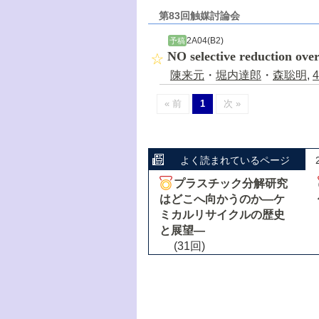
第83回触媒討論会
2A04(B2)
予稿
NO selective reduction ove
陳来元
・
堀内達郎
・
森聡明
,
4
« 前
1
次 »
よく読まれているページ
プラスチック分解研究
はどこへ向かうのか―ケ
ミカルリサイクルの歴史
と展望―
(31回)