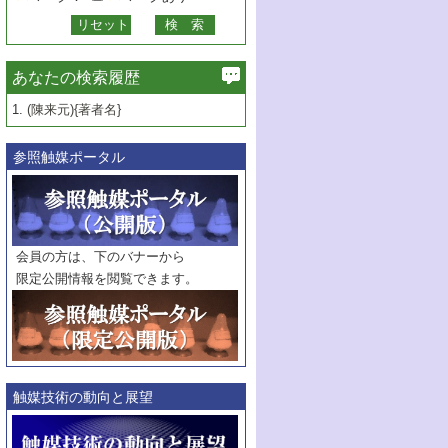
あなたの検索履歴
1.
(陳来元){著者名}
参照触媒ポータル
会員の方は、下のバナーから
限定公開情報を閲覧できます。
触媒技術の動向と展望