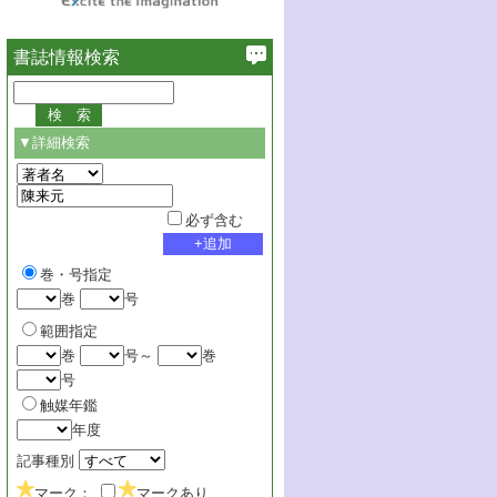
書誌情報検索
▼詳細検索
必ず含む
巻・号指定
巻
号
範囲指定
巻
号～
巻
号
触媒年鑑
年度
記事種別
マーク：
マークあり