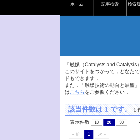
ホーム
記事検索
検索
「触媒（Catalysts and Ca
このサイトをつかって，どなたで
ドもできます．
また，「触媒技術の動向と展望」
は
こちら
をご参照ください．
該当件数は 1 です。
1
表示件数
並
10
20
30
« 前
1
次 »