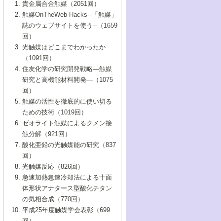
1号 なぜこの触媒が良いのか？
▼44巻（2002年）
貴金属合金触媒（2051回）
5号 若手会員による触媒研究の未来展望1：
8号 高機能化ポリオレフィンに向けた重合
5号 こんな物質，あんな物質―新たな触媒
7号 持続可能社会実現のための触媒および
5号 水素製造・貯蔵のための触媒技術の新
4号 水分解用光触媒材料
3号 特殊エネルギー場の触媒反応
触媒OnTheWeb Hacks─「触媒」
企業編
2号 第91回触媒討論会
触媒の最近の進展
1号 高次制御された触媒の化学
▼43巻（2001年）
の可能性―
触媒関連技術
しい展開
誌のウェブサイトを使う─（1659
5号 時間分解分光の進歩と応用
4号 生体内における金属の触媒作用
6号 第102回触媒討論会
3号 最近の自動車排ガス処理技術
2号 第89回触媒討論会
1号 グリーンケミストリーと触媒
▼42巻（2000年）
6号 第100回触媒討論会
8号 未来を拓く金属錯体
回）
6号 第98回触媒討論会
6号 第96回触媒討論会
5号 ファインケミカルズの展開に寄与する
7号 触媒・化学反応における計算化学の進
4号 触媒研究の現状と将来─第90回触媒討論
3号 触媒を利用した電気化学の新展開
2号 第87回触媒討論会特集号
1号 触媒反応工学の明日を拓く
▼41巻（1999年）
7号 『結晶の化学』を活かした触媒研究
光触媒はどこまでわかったか
7号 基礎化学品製造の触媒技術
触媒
歩
会Aから
7号 未来型金属錯体触媒開発への展望
4号 ナノ材料の調製と機能化
（1091回）
3号 生体触媒とバイオプロセス
2号 第85回触媒討論会
8号 イオン液体の応用
1号 孔、穴、あな?-特異な空間とその利用-
▼40巻（1998年）
8号 多機能型リアクター
6号 第94回触媒討論会
8号 若手研究者による触媒研究の未来展望
5号 基礎化学品製造の触媒技術
8号 超臨界流体を用いた化学プロセスの新
住友化学の研究開発戦略―触媒
5号 こんな触媒が欲しい
4号 水素製造・利用の触媒化学
3号 反応ダイナミクス
2号 第83回触媒討論会
1号 創立40周年記念・触媒化学この10年の
▼39巻（1997年）
2：大学・研究所編
展開
研究と高機能材料開発―（1075
7号 サブナノレベルでみた新しい表面現象
6号 第92回触媒討論会
6号 第90回触媒討論会
5号 触媒研究における新しい切り口：コン
進展と21世紀への提言/創立40周年記念・触
4号 超臨界流体の触媒反応への応用
3号 均一系触媒反応最前線
1号 均一系と不均一系触媒反応-その特徴と
回）
▼38巻（1996年）
8号 オレフィン重合触媒の新たな展
7号 基礎化学品製造の触媒技術
ビナトリアルケミストリー
媒学会この10年の歩みとこれから/創立40周
7号 触媒研究と学術雑誌/情報
5号 触媒のおもしろさをどのように伝える
接点
触媒の活性を徹底的に使い切る
4号 実用炭素材料の新展開
1号 触媒の構造と触媒作用/C1化学を中心と
▼37巻（1995年）
年記念・記録は語る
8号 資源の循環と触媒技術
6号 第88回触媒討論会特集号
か
ための技術（1019回）
8号 若い世代からみた触媒化学の現状と未
2号 第79回触媒討論会
5号 研究の方法論を考える
する21世紀への触媒
1号 ファインケミカルズと固体触媒
▼36巻（1994年）
2号 第81回触媒討論会
ゼオライト触媒によるクメン接
来
7号 企業における触媒研究のブレークスル
6号 第86回触媒討論会
3号 最新NO除去触媒の実用化研究
6号 第84回触媒討論会
2号 第77回触媒討論会
2号 第75回触媒討論会
触分解（921回）
1号 電気化学と触媒
▼35巻（1993年）
ー
3号 計算機触媒化学へのさそい
7号 水素化精製触媒の新しい展開
4号 新しい反応場を目指した触媒調製
7号 機能性金属材料と触媒
3号 オリンピックメダル:金・銀・銅はどん
酸化亜鉛の光触媒能の研究（837
3号 希土類を利用した触媒
2号 第73回触媒討論会
8号 この材料を触媒として使ってみません
4号 触媒劣化の制御と予測
1号 工業触媒開発マニュアル―探索から工
▼34巻（1992年）
8号 新しい反応性と機能性を目指した金属
な触媒作用を示すか
回）
5号 反応・分離技術の新しい展開
8号 触媒研究へのNMRの応用と展望
か？
業化まで
4号 触媒とリサイクル
3号 C4化学の展開
5号 最新の実用プロセスと触媒
クラスタ-化学
1号 インパクトを与えたこの研究
▼33巻（1991年）
光触媒反応（826回）
4号 触媒作用における機能の複合化
6号 第80回触媒討論会
2号 第71回触媒討論会
5号 エネルギー変換触媒
4号 《通常号》
6号 第82回触媒討論会
急速加熱急速冷却法による十面
2号 第69回触媒討論会
1号 触媒プロセス開発マニュアル―探索か
▼32巻（1990年）
5号 未来を拓け！若手研究者
7号 無機―有機ハイブリッド材料の新展開
3号 研究開発のうらおもて―着想と展開
体形状アナタース型酸化チタン
6号 第76回触媒討論会
5号 《通常号》
ら工業化まで，知っておきたいこと PartII
7号 ナノ構造体の化学
3号 ケミカルズ合成触媒―新しい展開と応
1号 21世紀に向けて触媒研究の飛躍をめざ
▼31巻（1989年）
6号 第78回触媒討論会
8号 AFMでみる世界
の気相合成（770回）
4号 触媒劣化と寿命の予測
7号 表面吸着相の新しい展開
用
6号 第74回触媒討論会
2号 第67回触媒討論会
8号 あの反応は今
す―触媒化学の裾野を広げよう
1号 情報科学と反応設計・材料設計
▼30巻（1988年）
7号 ダイナミックな領域への触媒研究の展
平成25年度触媒学会表彰（699
5号 環境に優しい触媒
8号 マイクロポーラス・クリスタル触媒の
4号 触媒調製の科学と技術の最前線
7号 半導体光触媒の基礎と広がり
3号 光触媒
2号 第65回触媒討論会
開/C1化学を中心とする21世紀への触媒
回）