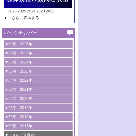
2026
2025
2024
2023
2022
▼…さらに表示する
バックナンバー
▼68巻（2026年）
1号 過酸化水素合成に関する研究動向
▼67巻（2025年）
2号 コンピューター技術により加速する
1号 CO
水素化によるグリーン燃料/グリ
▼66巻（2024年）
2
触媒開発
ーンケミカル製造
1号 低次元ナノ構造を有する触媒材料
▼65巻（2023年）
3号 有機分子変換やCO
資源化のための
2
2号 水素製造のための水分解技術に関す
2号 規制反応場を活用した固体触媒研究
1号 炭素が関わる触媒機能
▼64巻（2022年）
光触媒に関する最近の研究
る最近の研究
の新展開
2号 プラスチックケミカルリサイクルの
1号 合成ガス製造とCOを用いるケミカル
▼63巻（2021年）
B号 第137回触媒討論会（2026年）
3号 オレフィン系樹脂の精密合成に関す
3号 未踏分子変換を目指した酸化触媒プ
ための触媒技術
ズ合成の最新動向
1号 金触媒の新展開
▼62巻（2020年）
る最新技術
ロセスの最前線
3号 非酸化物系金属化合物を基盤とした
2号 化学品合成のための合金触媒開発
2号 ペロブスカイト
1号 触媒設計を拓く欠陥構造のキャラク
▼61巻（2019年）
4号 アルコール類の効率的変換を実現す
4号 シンクロトロン放射光および中性子
触媒材料の開発
3号 CO
の排出削減および有効活用のた
タリゼーション
2
3号 特殊反応場を利用した触媒的分子変
る非貴金属触媒の研究動向
線を利用した触媒解析技術の最先端
1号 物質移動制御に着目した触媒プロセ
▼60巻（2018年）
4号 格子酸素・格子酸素欠陥を利用した
めの触媒技術
換反応
2号 機能化学品製造に資するクリーンな
ス開発
5号 ゼオライトの合成と応用における研
5号 単原子触媒
触媒反応
1号 固体酸触媒の最新の研究動向
▼59巻（2017年）
触媒的酸化反応
4号 若手による情報発信企画～とびたて
4号 多孔質材料を用いた触媒の新展開
究動向
2号 CO
フリー水素サプライチェーンに
2
6号 参照触媒委員会からのお知らせ
5号 生体触媒によるエネルギー変換反応
2号 二酸化炭素からの有用化学品合成
1号 いたるところに，触媒
▼…さらに表示する