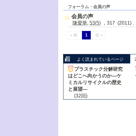
フォーラム・会員の声
会員の声
陳愛華
,
53(5)
，317 (2011)
« 前
1
次 »
よく読まれているページ
プラスチック分解研究
はどこへ向かうのか―ケ
ミカルリサイクルの歴史
と展望―
(32回)