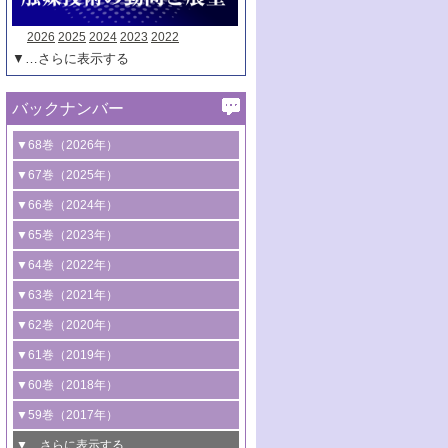
2026
2025
2024
2023
2022
▼…さらに表示する
バックナンバー
▼68巻（2026年）
1号 過酸化水素合成に関する研究動向
▼67巻（2025年）
2号 コンピューター技術により加速する
1号 CO
水素化によるグリーン燃料/グリ
▼66巻（2024年）
2
触媒開発
ーンケミカル製造
1号 低次元ナノ構造を有する触媒材料
▼65巻（2023年）
3号 有機分子変換やCO
資源化のための
2
2号 水素製造のための水分解技術に関す
2号 規制反応場を活用した固体触媒研究
1号 炭素が関わる触媒機能
▼64巻（2022年）
光触媒に関する最近の研究
る最近の研究
の新展開
2号 プラスチックケミカルリサイクルの
1号 合成ガス製造とCOを用いるケミカル
▼63巻（2021年）
B号 第137回触媒討論会（2026年）
3号 オレフィン系樹脂の精密合成に関す
3号 未踏分子変換を目指した酸化触媒プ
ための触媒技術
ズ合成の最新動向
1号 金触媒の新展開
▼62巻（2020年）
る最新技術
ロセスの最前線
3号 非酸化物系金属化合物を基盤とした
2号 化学品合成のための合金触媒開発
2号 ペロブスカイト
1号 触媒設計を拓く欠陥構造のキャラク
▼61巻（2019年）
4号 アルコール類の効率的変換を実現す
4号 シンクロトロン放射光および中性子
触媒材料の開発
3号 CO
の排出削減および有効活用のた
タリゼーション
2
3号 特殊反応場を利用した触媒的分子変
る非貴金属触媒の研究動向
線を利用した触媒解析技術の最先端
1号 物質移動制御に着目した触媒プロセ
▼60巻（2018年）
4号 格子酸素・格子酸素欠陥を利用した
めの触媒技術
換反応
2号 機能化学品製造に資するクリーンな
ス開発
5号 ゼオライトの合成と応用における研
5号 単原子触媒
触媒反応
1号 固体酸触媒の最新の研究動向
▼59巻（2017年）
触媒的酸化反応
4号 若手による情報発信企画～とびたて
4号 多孔質材料を用いた触媒の新展開
究動向
2号 CO
フリー水素サプライチェーンに
2
6号 参照触媒委員会からのお知らせ
5号 生体触媒によるエネルギー変換反応
2号 二酸化炭素からの有用化学品合成
1号 いたるところに，触媒
▼…さらに表示する