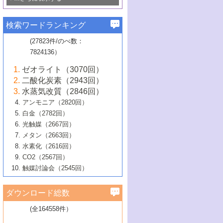
若き触媒の研究者たち～（1）
3号 水処理のための触媒化学
5号 情報学的手法を用いた触媒開発
6号 ヘテロ接合界面
関わる触媒開発動向
B号 第133回触媒討論会（2023年）
6号 窒素とリンの循環のための触媒・機
3号 ナノ粒子・クラスター触媒の最前線
2号 機能性材料の局所構造解析のための
5号 若手による情報発信企画～とびたて
▼58巻（2016年）
4号 光触媒を用いた水分解の最新の研究
6号 カーボンニュートラルに向けた電解
B号 第135回触媒討論会（2025年）
3号 精密高分子合成に関する最近の研究
能性材料
最先端技術
検索ワードランキング
4号 60周年記念企画
若き触媒の研究者たち～（2）
動向
技術
1号 ユニークな構造の高分子を生み出す触
▼57巻（2015年）
動向
B号 第131回触媒討論会（2023年）
3号 無機分離膜材料の開発と触媒反応プ
5号 進化するゼオライト合成技術
6号 石油のノーブル・ユースを志向した
媒技術
(27823件/のべ数：
5号 次世代の触媒プロセスを支えるマイ
B号 第127回触媒討論会（2021年・オン
1号 水素キャリアにかかわる触媒技術の新
4号 バイオマス化成品製造のための触媒
▼56巻（2014年）
ロセスへの適用
触媒技術
7824136）
クロ波
6号 非貴金属系触媒における電気化学的
ライン開催(Zoom)のみ）
2号 リグニンからの化成品製造に向けた触
展開
技術
1号 特殊環境場を利用した材料合成
▼55巻（2013年）
4号 触媒研究における計算科学の利用
酸素還元反応
B号 第129回触媒討論会（2022年・京都
媒技術
6号 メタン転換技術の最新動向
ゼオライト（3070回）
2号 石油精製用触媒の最近の進展
5号 固体触媒による含窒素有機化合物変
2号 光触媒反応機構に関する最新の研究動
1号 高耐久性燃料電池システム用触媒にお
大学：オンライン・対面開催）
▼54巻（2012年）
5号 水素のふるまいを解き明かす最先端
B号 第121回触媒討論会（2018年・東京
3号 触媒研究の最先端～とびたて若き研究
二酸化炭素（2943回）
B号 第125回触媒討論会（2020年・工学
換の最前線
3号 固体酸化物形燃料電池（SOFC）におけ
向
ける新展開
研究
大学）
1号 規則性多孔体の利用技術における最近
▼53巻（2011年）
者たち～（1）
水蒸気改質（2846回）
院大学）
るアノード触媒上での燃料直接改質技術
6号 貴金属使用量低減に向けた自動車排
3号 固体高分子形燃料電池カソード触媒の
2号 リビングラジカル重合の最近の動向
6号 低級アルカンの有効利用のための触
の進歩
アンモニア（2820回）
4号 触媒研究の最先端～とびたて若き研究
1号 金属学から見る合金触媒の新展開
▼52巻（2010年）
ガス浄化触媒の開発
4号 コアシェル構造の制御による触媒機能
開発動向
媒技術
白金（2782回）
3号 天然ガスの化学工業的展開に関する触
2号 第109回触媒討論会
者たち～（2）
2号 第107回触媒討論会
の向上
1号 触媒の劣化対策と長寿命触媒開発
B号 第123回触媒討論会（2019年・大阪
▼51巻（2009年）
4号 人工光合成に向けた近年のアプローチ
光触媒（2667回）
媒技術
B号 第119回触媒討論会（2017年・首都
3号 貴金属低減技術の最新動向
5号 触媒研究の最先端～とびたて若き研究
市立大学）
3号 触媒のその場観察法の進歩（１）
5号 工業触媒およびその周辺技術の最近の
2号 第105回触媒討論会
1号 炭素材料－熱い注目を集める材料－
▼50巻（2008年）
メタン（2663回）
大学東京）
5号 未利用熱エネルギーの有効活用に貢献
4号 貴金属触媒の精密構造制御とその活用
者たち～（3）
4号 貴金属代替技術の最新動向
進歩
水素化（2616回）
4号 触媒のその場観察法の進歩（２）
3号 ナノ構造が拓く新機能
する触媒技術
2号 第103回触媒討論会
1号 触媒化学と学会のこの10年，半世紀，
▼49巻（2007年）
5号 バイオマス化成品製造のための固体触
6号 イオニクス材料と燃料電池・電解合成
5号 光触媒による物質変換反応の新展開
CO2（2567回）
6号 ナノシート
5号 不活性結合の触媒的活性化による有機
そして未来
4号 活性サイトおよびその環境の精密な設
6号 ポリオキソメタレート
3号 環境浄化用光触媒の現状と課題
媒の開発
1号 含フッ素化合物の合成と触媒
▼48巻（2006年）
の最新の研究動向
触媒討論会（2545回）
6号 グラフェン
合成
B号 第115回触媒討論会（2015年・成蹊大
計による触媒の高機能化
2号 第101回触媒討論会
B号 第113回触媒討論会（2014年・ロワジ
4号 水素社会の実現に向けた水素製造・貯
6号 ナノ空間─吸着状態解析から新機能開拓
2号 第99回触媒討論会
B号 第117回触媒討論会（2016年・大阪府
1号 固体酸触媒の最近の進歩
▼47巻（2005年）
学）
7号 水素を利用する化成品合成の新潮流
6号 新しい固体酸触媒技術
5号 触媒を有効に使うための技術
ールホテル豊橋）
蔵技術の進歩
まで─
3号 メソポーラス物質の新展開
立大学）
3号 実用的ファインケミカル合成プロセス
ダウンロード総数
2号 第97回触媒討論会
1号 最近の触媒担体とその効果
▼46巻（2004年）
7号 ゼオライト合成における最近の進歩
6号 第106回触媒討論会
5号 CO
が関わる触媒・材料
B号 第111回触媒討論会（2013年・関西大
4号 錯体を利用したユニークな表面構造の
を実現する触媒
2
3号 リビング重合触媒の最近の展開
2号 第95回触媒討論会
(全164558件）
1号 部分酸化反応触媒の最前線
▼45巻（2003年）
学）
構築と機能
7号 有機分子触媒による精密有機合成
4号 バイオマス活用のための技術開発
6号 第104回触媒討論会
4号 今後の液体燃料を支える触媒技術
3号 化成品を合成するゼオライト触媒
2号 第93回触媒討論会