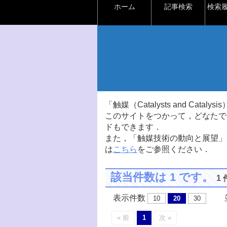
ホーム
記事検索
検索
「触媒（Catalysts and Ca
このサイトをつかって，どなたで
ドもできます．
また，「触媒技術の動向と展望」
は
こちら
をご参照ください．
該当件数は 1 です。
1
表示件数
並
10
20
30
« 前
1
次 »