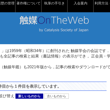
履歴の管理
著作権について
執筆の手引き
入会案内
利用方法・
talysis）」は1959年（昭和34年）に創刊された 触媒学会の会誌です．
も全記事の検索と結果（書誌情報）の表示ができ， 正会員・
（触媒年鑑）も2021年版から，記事の検索やダウンロードが
 件目から 1 件目を表示しています。
び替え
新しいものから
古いものから