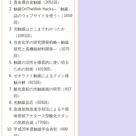
1号 なぜこの触媒が良いのか？
▼44巻（2002年）
貴金属合金触媒（2051回）
5号 若手会員による触媒研究の未来展望1：
8号 高機能化ポリオレフィンに向けた重合
5号 こんな物質，あんな物質―新たな触媒
7号 持続可能社会実現のための触媒および
5号 水素製造・貯蔵のための触媒技術の新
4号 水分解用光触媒材料
3号 特殊エネルギー場の触媒反応
触媒OnTheWeb Hacks─「触媒」
企業編
2号 第91回触媒討論会
触媒の最近の進展
1号 高次制御された触媒の化学
▼43巻（2001年）
の可能性―
触媒関連技術
しい展開
誌のウェブサイトを使う─（1659
5号 時間分解分光の進歩と応用
4号 生体内における金属の触媒作用
6号 第102回触媒討論会
3号 最近の自動車排ガス処理技術
2号 第89回触媒討論会
1号 グリーンケミストリーと触媒
▼42巻（2000年）
6号 第100回触媒討論会
8号 未来を拓く金属錯体
回）
6号 第98回触媒討論会
6号 第96回触媒討論会
5号 ファインケミカルズの展開に寄与する
7号 触媒・化学反応における計算化学の進
4号 触媒研究の現状と将来─第90回触媒討論
3号 触媒を利用した電気化学の新展開
2号 第87回触媒討論会特集号
1号 触媒反応工学の明日を拓く
▼41巻（1999年）
7号 『結晶の化学』を活かした触媒研究
光触媒はどこまでわかったか
7号 基礎化学品製造の触媒技術
触媒
歩
会Aから
7号 未来型金属錯体触媒開発への展望
4号 ナノ材料の調製と機能化
（1091回）
3号 生体触媒とバイオプロセス
2号 第85回触媒討論会
8号 イオン液体の応用
1号 孔、穴、あな?-特異な空間とその利用-
▼40巻（1998年）
8号 多機能型リアクター
6号 第94回触媒討論会
8号 若手研究者による触媒研究の未来展望
5号 基礎化学品製造の触媒技術
8号 超臨界流体を用いた化学プロセスの新
住友化学の研究開発戦略―触媒
5号 こんな触媒が欲しい
4号 水素製造・利用の触媒化学
3号 反応ダイナミクス
2号 第83回触媒討論会
1号 創立40周年記念・触媒化学この10年の
▼39巻（1997年）
2：大学・研究所編
展開
研究と高機能材料開発―（1075
7号 サブナノレベルでみた新しい表面現象
6号 第92回触媒討論会
6号 第90回触媒討論会
5号 触媒研究における新しい切り口：コン
進展と21世紀への提言/創立40周年記念・触
4号 超臨界流体の触媒反応への応用
3号 均一系触媒反応最前線
1号 均一系と不均一系触媒反応-その特徴と
回）
▼38巻（1996年）
8号 オレフィン重合触媒の新たな展
7号 基礎化学品製造の触媒技術
ビナトリアルケミストリー
媒学会この10年の歩みとこれから/創立40周
7号 触媒研究と学術雑誌/情報
5号 触媒のおもしろさをどのように伝える
接点
触媒の活性を徹底的に使い切る
4号 実用炭素材料の新展開
1号 触媒の構造と触媒作用/C1化学を中心と
▼37巻（1995年）
年記念・記録は語る
8号 資源の循環と触媒技術
6号 第88回触媒討論会特集号
か
ための技術（1019回）
8号 若い世代からみた触媒化学の現状と未
2号 第79回触媒討論会
5号 研究の方法論を考える
する21世紀への触媒
1号 ファインケミカルズと固体触媒
▼36巻（1994年）
2号 第81回触媒討論会
ゼオライト触媒によるクメン接
来
7号 企業における触媒研究のブレークスル
6号 第86回触媒討論会
3号 最新NO除去触媒の実用化研究
6号 第84回触媒討論会
2号 第77回触媒討論会
2号 第75回触媒討論会
触分解（921回）
1号 電気化学と触媒
▼35巻（1993年）
ー
3号 計算機触媒化学へのさそい
7号 水素化精製触媒の新しい展開
4号 新しい反応場を目指した触媒調製
7号 機能性金属材料と触媒
3号 オリンピックメダル:金・銀・銅はどん
酸化亜鉛の光触媒能の研究（837
3号 希土類を利用した触媒
2号 第73回触媒討論会
8号 この材料を触媒として使ってみません
4号 触媒劣化の制御と予測
1号 工業触媒開発マニュアル―探索から工
▼34巻（1992年）
8号 新しい反応性と機能性を目指した金属
な触媒作用を示すか
回）
5号 反応・分離技術の新しい展開
8号 触媒研究へのNMRの応用と展望
か？
業化まで
4号 触媒とリサイクル
3号 C4化学の展開
5号 最新の実用プロセスと触媒
クラスタ-化学
1号 インパクトを与えたこの研究
▼33巻（1991年）
光触媒反応（826回）
4号 触媒作用における機能の複合化
6号 第80回触媒討論会
2号 第71回触媒討論会
5号 エネルギー変換触媒
4号 《通常号》
6号 第82回触媒討論会
急速加熱急速冷却法による十面
2号 第69回触媒討論会
1号 触媒プロセス開発マニュアル―探索か
▼32巻（1990年）
5号 未来を拓け！若手研究者
7号 無機―有機ハイブリッド材料の新展開
3号 研究開発のうらおもて―着想と展開
体形状アナタース型酸化チタン
6号 第76回触媒討論会
5号 《通常号》
ら工業化まで，知っておきたいこと PartII
7号 ナノ構造体の化学
3号 ケミカルズ合成触媒―新しい展開と応
1号 21世紀に向けて触媒研究の飛躍をめざ
▼31巻（1989年）
6号 第78回触媒討論会
8号 AFMでみる世界
の気相合成（770回）
4号 触媒劣化と寿命の予測
7号 表面吸着相の新しい展開
用
6号 第74回触媒討論会
2号 第67回触媒討論会
8号 あの反応は今
す―触媒化学の裾野を広げよう
1号 情報科学と反応設計・材料設計
▼30巻（1988年）
7号 ダイナミックな領域への触媒研究の展
平成25年度触媒学会表彰（699
5号 環境に優しい触媒
8号 マイクロポーラス・クリスタル触媒の
4号 触媒調製の科学と技術の最前線
7号 半導体光触媒の基礎と広がり
3号 光触媒
2号 第65回触媒討論会
開/C1化学を中心とする21世紀への触媒
回）