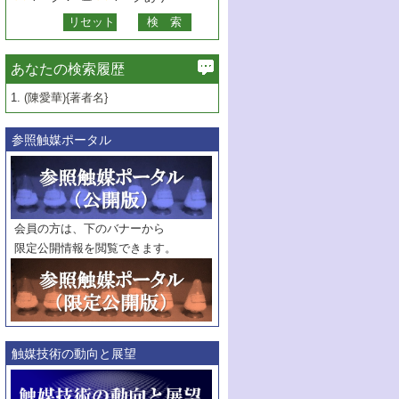
あなたの検索履歴
1.
(陳愛華){著者名}
参照触媒ポータル
会員の方は、下のバナーから
限定公開情報を閲覧できます。
触媒技術の動向と展望