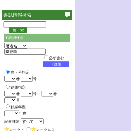
書誌情報検索
▼詳細検索
必ず含む
巻・号指定
巻
号
範囲指定
巻
号～
巻
号
触媒年鑑
年度
記事種別
マーク：
マークあり