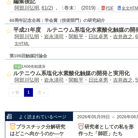
編集後記
阿部川弘明
,
61(2)
，〈巻末〉 (2019)．
PDF
全文HTM
60周年記念企画：学会賞（技術部門）の研究紹介
平成21年度 ルテニウム系塩化水素酸化触媒の開
阿部川弘明
・
岩永清司
・
関航平
・
日比卓男
・
吉井政之
,
6
文HTML
第106回触媒討論会
1A06依頼講演
予稿
ルテニウム系塩化水素酸化触媒の開発と実用化
阿部川弘明
・
岩永清司
・
関航平
・
日比卓男
・
吉井政之
,
5
« 前
1
次 »
よく読まれているページ
2026年05月09日 ～ 2026年08
プラスチック分解研究
研究者としての私を形
はどこへ向かうのか―ケ
作った「師匠」たち