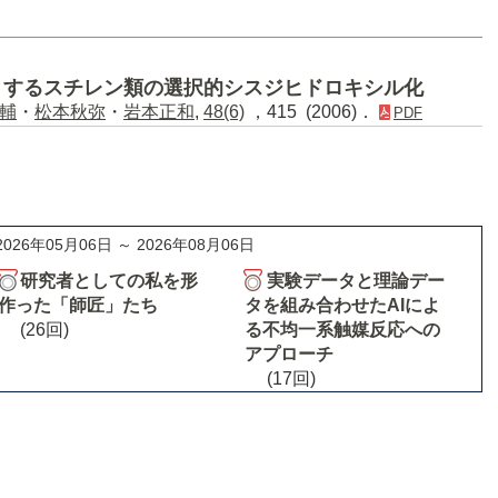
とするスチレン類の選択的シスジヒドロキシル化
輔
・
松本秋弥
・
岩本正和
,
48(6)
，415 (2006)．
PDF
2026年05月06日 ～ 2026年08月06日
研究者としての私を形
実験データと理論デー
作った「師匠」たち
タを組み合わせたAIによ
(26回)
る不均一系触媒反応への
アプローチ
(17回)