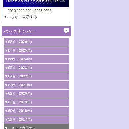
2026
2025
2024
2023
2022
▼…さらに表示する
バックナンバー
▼68巻（2026年）
1号 過酸化水素合成に関する研究動向
▼67巻（2025年）
2号 コンピューター技術により加速する
1号 CO
水素化によるグリーン燃料/グリ
▼66巻（2024年）
2
触媒開発
ーンケミカル製造
1号 低次元ナノ構造を有する触媒材料
▼65巻（2023年）
3号 有機分子変換やCO
資源化のための
2
2号 水素製造のための水分解技術に関す
2号 規制反応場を活用した固体触媒研究
1号 炭素が関わる触媒機能
▼64巻（2022年）
光触媒に関する最近の研究
る最近の研究
の新展開
2号 プラスチックケミカルリサイクルの
1号 合成ガス製造とCOを用いるケミカル
▼63巻（2021年）
B号 第137回触媒討論会（2026年）
3号 オレフィン系樹脂の精密合成に関す
3号 未踏分子変換を目指した酸化触媒プ
ための触媒技術
ズ合成の最新動向
1号 金触媒の新展開
▼62巻（2020年）
る最新技術
ロセスの最前線
3号 非酸化物系金属化合物を基盤とした
2号 化学品合成のための合金触媒開発
2号 ペロブスカイト
1号 触媒設計を拓く欠陥構造のキャラク
▼61巻（2019年）
4号 アルコール類の効率的変換を実現す
4号 シンクロトロン放射光および中性子
触媒材料の開発
3号 CO
の排出削減および有効活用のた
タリゼーション
2
3号 特殊反応場を利用した触媒的分子変
る非貴金属触媒の研究動向
線を利用した触媒解析技術の最先端
1号 物質移動制御に着目した触媒プロセ
▼60巻（2018年）
4号 格子酸素・格子酸素欠陥を利用した
めの触媒技術
換反応
2号 機能化学品製造に資するクリーンな
ス開発
5号 ゼオライトの合成と応用における研
5号 単原子触媒
触媒反応
1号 固体酸触媒の最新の研究動向
▼59巻（2017年）
触媒的酸化反応
4号 若手による情報発信企画～とびたて
4号 多孔質材料を用いた触媒の新展開
究動向
2号 CO
フリー水素サプライチェーンに
2
6号 参照触媒委員会からのお知らせ
5号 生体触媒によるエネルギー変換反応
2号 二酸化炭素からの有用化学品合成
1号 いたるところに，触媒
▼…さらに表示する