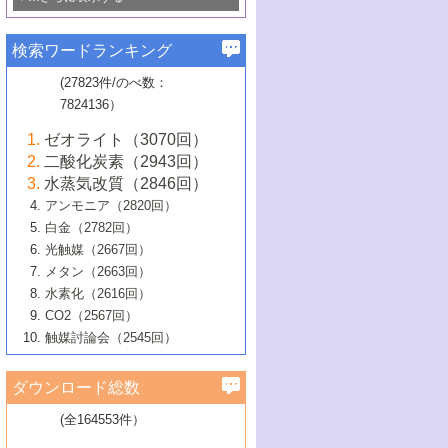
若き触媒の研究者たち～（1）
3号 水処理のための触媒化学
5号 情報学的手法を用いた触媒開発
6号 ヘテロ接合界面
関わる触媒開発動向
B号 第133回触媒討論会（2023年）
6号 窒素とリンの循環のための触媒・機
3号 ナノ粒子・クラスター触媒の最前線
2号 機能性材料の局所構造解析のための
5号 若手による情報発信企画～とびたて
▼58巻（2016年）
4号 光触媒を用いた水分解の最新の研究
6号 カーボンニュートラルに向けた電解
B号 第135回触媒討論会（2025年）
3号 精密高分子合成に関する最近の研究
能性材料
最先端技術
検索ワードランキング
4号 60周年記念企画
若き触媒の研究者たち～（2）
動向
技術
1号 ユニークな構造の高分子を生み出す触
▼57巻（2015年）
動向
B号 第131回触媒討論会（2023年）
3号 無機分離膜材料の開発と触媒反応プ
5号 進化するゼオライト合成技術
6号 石油のノーブル・ユースを志向した
媒技術
(27823件/のべ数：
5号 次世代の触媒プロセスを支えるマイ
B号 第127回触媒討論会（2021年・オン
1号 水素キャリアにかかわる触媒技術の新
4号 バイオマス化成品製造のための触媒
▼56巻（2014年）
ロセスへの適用
触媒技術
7824136）
クロ波
6号 非貴金属系触媒における電気化学的
ライン開催(Zoom)のみ）
2号 リグニンからの化成品製造に向けた触
展開
技術
1号 特殊環境場を利用した材料合成
▼55巻（2013年）
4号 触媒研究における計算科学の利用
酸素還元反応
B号 第129回触媒討論会（2022年・京都
媒技術
6号 メタン転換技術の最新動向
ゼオライト（3070回）
2号 石油精製用触媒の最近の進展
5号 固体触媒による含窒素有機化合物変
2号 光触媒反応機構に関する最新の研究動
1号 高耐久性燃料電池システム用触媒にお
大学：オンライン・対面開催）
▼54巻（2012年）
5号 水素のふるまいを解き明かす最先端
B号 第121回触媒討論会（2018年・東京
3号 触媒研究の最先端～とびたて若き研究
二酸化炭素（2943回）
B号 第125回触媒討論会（2020年・工学
換の最前線
3号 固体酸化物形燃料電池（SOFC）におけ
向
ける新展開
研究
大学）
1号 規則性多孔体の利用技術における最近
▼53巻（2011年）
者たち～（1）
水蒸気改質（2846回）
院大学）
るアノード触媒上での燃料直接改質技術
6号 貴金属使用量低減に向けた自動車排
3号 固体高分子形燃料電池カソード触媒の
2号 リビングラジカル重合の最近の動向
6号 低級アルカンの有効利用のための触
の進歩
アンモニア（2820回）
4号 触媒研究の最先端～とびたて若き研究
1号 金属学から見る合金触媒の新展開
▼52巻（2010年）
ガス浄化触媒の開発
4号 コアシェル構造の制御による触媒機能
開発動向
媒技術
白金（2782回）
3号 天然ガスの化学工業的展開に関する触
2号 第109回触媒討論会
者たち～（2）
2号 第107回触媒討論会
の向上
1号 触媒の劣化対策と長寿命触媒開発
B号 第123回触媒討論会（2019年・大阪
▼51巻（2009年）
4号 人工光合成に向けた近年のアプローチ
光触媒（2667回）
媒技術
B号 第119回触媒討論会（2017年・首都
3号 貴金属低減技術の最新動向
5号 触媒研究の最先端～とびたて若き研究
市立大学）
3号 触媒のその場観察法の進歩（１）
5号 工業触媒およびその周辺技術の最近の
2号 第105回触媒討論会
1号 炭素材料－熱い注目を集める材料－
▼50巻（2008年）
メタン（2663回）
大学東京）
5号 未利用熱エネルギーの有効活用に貢献
4号 貴金属触媒の精密構造制御とその活用
者たち～（3）
4号 貴金属代替技術の最新動向
進歩
水素化（2616回）
4号 触媒のその場観察法の進歩（２）
3号 ナノ構造が拓く新機能
する触媒技術
2号 第103回触媒討論会
1号 触媒化学と学会のこの10年，半世紀，
▼49巻（2007年）
5号 バイオマス化成品製造のための固体触
6号 イオニクス材料と燃料電池・電解合成
5号 光触媒による物質変換反応の新展開
CO2（2567回）
6号 ナノシート
5号 不活性結合の触媒的活性化による有機
そして未来
4号 活性サイトおよびその環境の精密な設
6号 ポリオキソメタレート
3号 環境浄化用光触媒の現状と課題
媒の開発
1号 含フッ素化合物の合成と触媒
▼48巻（2006年）
の最新の研究動向
触媒討論会（2545回）
6号 グラフェン
合成
B号 第115回触媒討論会（2015年・成蹊大
計による触媒の高機能化
2号 第101回触媒討論会
B号 第113回触媒討論会（2014年・ロワジ
4号 水素社会の実現に向けた水素製造・貯
6号 ナノ空間─吸着状態解析から新機能開拓
2号 第99回触媒討論会
B号 第117回触媒討論会（2016年・大阪府
1号 固体酸触媒の最近の進歩
▼47巻（2005年）
学）
7号 水素を利用する化成品合成の新潮流
6号 新しい固体酸触媒技術
5号 触媒を有効に使うための技術
ールホテル豊橋）
蔵技術の進歩
まで─
3号 メソポーラス物質の新展開
立大学）
3号 実用的ファインケミカル合成プロセス
ダウンロード総数
2号 第97回触媒討論会
1号 最近の触媒担体とその効果
▼46巻（2004年）
7号 ゼオライト合成における最近の進歩
6号 第106回触媒討論会
5号 CO
が関わる触媒・材料
B号 第111回触媒討論会（2013年・関西大
4号 錯体を利用したユニークな表面構造の
を実現する触媒
2
3号 リビング重合触媒の最近の展開
2号 第95回触媒討論会
(全164553件）
1号 部分酸化反応触媒の最前線
▼45巻（2003年）
学）
構築と機能
7号 有機分子触媒による精密有機合成
4号 バイオマス活用のための技術開発
6号 第104回触媒討論会
4号 今後の液体燃料を支える触媒技術
3号 化成品を合成するゼオライト触媒
2号 第93回触媒討論会