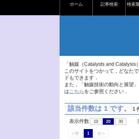
ホーム
記事検索
検索
「触媒（Catalysts and Ca
このサイトをつかって，どなたで
ドもできます．
また，「触媒技術の動向と展望」
は
こちら
をご参照ください．
該当件数は 1 です。
1
表示件数
並
10
20
30
« 前
1
次 »