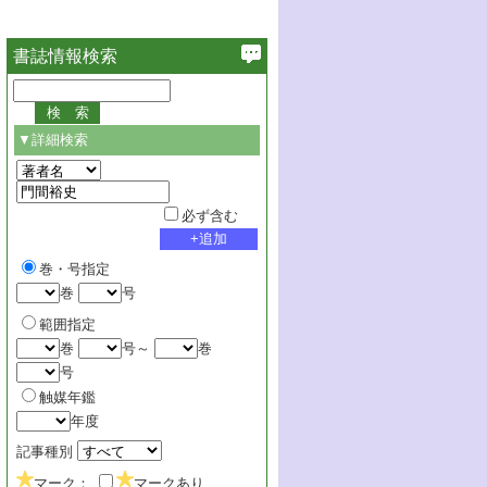
書誌情報検索
▼詳細検索
必ず含む
巻・号指定
巻
号
範囲指定
巻
号～
巻
号
触媒年鑑
年度
記事種別
マーク：
マークあり