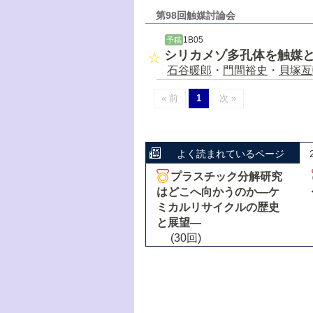
第98回触媒討論会
1B05
予稿
シリカメゾ多孔体を触媒
石谷暖郎
・
門間裕史
・
貝塚亙
« 前
1
次 »
よく読まれているページ
プラスチック分解研究
はどこへ向かうのか―ケ
ミカルリサイクルの歴史
と展望―
(30回)