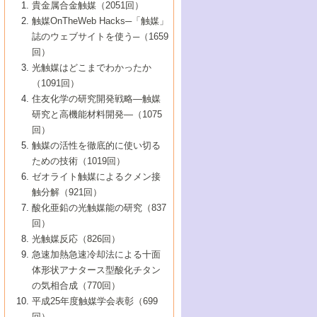
1号 なぜこの触媒が良いのか？
▼44巻（2002年）
貴金属合金触媒（2051回）
5号 若手会員による触媒研究の未来展望1：
8号 高機能化ポリオレフィンに向けた重合
5号 こんな物質，あんな物質―新たな触媒
7号 持続可能社会実現のための触媒および
5号 水素製造・貯蔵のための触媒技術の新
4号 水分解用光触媒材料
3号 特殊エネルギー場の触媒反応
触媒OnTheWeb Hacks─「触媒」
企業編
2号 第91回触媒討論会
触媒の最近の進展
1号 高次制御された触媒の化学
▼43巻（2001年）
の可能性―
触媒関連技術
しい展開
誌のウェブサイトを使う─（1659
5号 時間分解分光の進歩と応用
4号 生体内における金属の触媒作用
6号 第102回触媒討論会
3号 最近の自動車排ガス処理技術
2号 第89回触媒討論会
1号 グリーンケミストリーと触媒
▼42巻（2000年）
6号 第100回触媒討論会
8号 未来を拓く金属錯体
回）
6号 第98回触媒討論会
6号 第96回触媒討論会
5号 ファインケミカルズの展開に寄与する
7号 触媒・化学反応における計算化学の進
4号 触媒研究の現状と将来─第90回触媒討論
3号 触媒を利用した電気化学の新展開
2号 第87回触媒討論会特集号
1号 触媒反応工学の明日を拓く
▼41巻（1999年）
7号 『結晶の化学』を活かした触媒研究
光触媒はどこまでわかったか
7号 基礎化学品製造の触媒技術
触媒
歩
会Aから
7号 未来型金属錯体触媒開発への展望
4号 ナノ材料の調製と機能化
（1091回）
3号 生体触媒とバイオプロセス
2号 第85回触媒討論会
8号 イオン液体の応用
1号 孔、穴、あな?-特異な空間とその利用-
▼40巻（1998年）
8号 多機能型リアクター
6号 第94回触媒討論会
8号 若手研究者による触媒研究の未来展望
5号 基礎化学品製造の触媒技術
8号 超臨界流体を用いた化学プロセスの新
住友化学の研究開発戦略―触媒
5号 こんな触媒が欲しい
4号 水素製造・利用の触媒化学
3号 反応ダイナミクス
2号 第83回触媒討論会
1号 創立40周年記念・触媒化学この10年の
▼39巻（1997年）
2：大学・研究所編
展開
研究と高機能材料開発―（1075
7号 サブナノレベルでみた新しい表面現象
6号 第92回触媒討論会
6号 第90回触媒討論会
5号 触媒研究における新しい切り口：コン
進展と21世紀への提言/創立40周年記念・触
4号 超臨界流体の触媒反応への応用
3号 均一系触媒反応最前線
1号 均一系と不均一系触媒反応-その特徴と
回）
▼38巻（1996年）
8号 オレフィン重合触媒の新たな展
7号 基礎化学品製造の触媒技術
ビナトリアルケミストリー
媒学会この10年の歩みとこれから/創立40周
7号 触媒研究と学術雑誌/情報
5号 触媒のおもしろさをどのように伝える
接点
触媒の活性を徹底的に使い切る
4号 実用炭素材料の新展開
1号 触媒の構造と触媒作用/C1化学を中心と
▼37巻（1995年）
年記念・記録は語る
8号 資源の循環と触媒技術
6号 第88回触媒討論会特集号
か
ための技術（1019回）
8号 若い世代からみた触媒化学の現状と未
2号 第79回触媒討論会
5号 研究の方法論を考える
する21世紀への触媒
1号 ファインケミカルズと固体触媒
▼36巻（1994年）
2号 第81回触媒討論会
ゼオライト触媒によるクメン接
来
7号 企業における触媒研究のブレークスル
6号 第86回触媒討論会
3号 最新NO除去触媒の実用化研究
6号 第84回触媒討論会
2号 第77回触媒討論会
2号 第75回触媒討論会
触分解（921回）
1号 電気化学と触媒
▼35巻（1993年）
ー
3号 計算機触媒化学へのさそい
7号 水素化精製触媒の新しい展開
4号 新しい反応場を目指した触媒調製
7号 機能性金属材料と触媒
3号 オリンピックメダル:金・銀・銅はどん
酸化亜鉛の光触媒能の研究（837
3号 希土類を利用した触媒
2号 第73回触媒討論会
8号 この材料を触媒として使ってみません
4号 触媒劣化の制御と予測
1号 工業触媒開発マニュアル―探索から工
▼34巻（1992年）
8号 新しい反応性と機能性を目指した金属
な触媒作用を示すか
回）
5号 反応・分離技術の新しい展開
8号 触媒研究へのNMRの応用と展望
か？
業化まで
4号 触媒とリサイクル
3号 C4化学の展開
5号 最新の実用プロセスと触媒
クラスタ-化学
1号 インパクトを与えたこの研究
▼33巻（1991年）
光触媒反応（826回）
4号 触媒作用における機能の複合化
6号 第80回触媒討論会
2号 第71回触媒討論会
5号 エネルギー変換触媒
4号 《通常号》
6号 第82回触媒討論会
急速加熱急速冷却法による十面
2号 第69回触媒討論会
1号 触媒プロセス開発マニュアル―探索か
▼32巻（1990年）
5号 未来を拓け！若手研究者
7号 無機―有機ハイブリッド材料の新展開
3号 研究開発のうらおもて―着想と展開
体形状アナタース型酸化チタン
6号 第76回触媒討論会
5号 《通常号》
ら工業化まで，知っておきたいこと PartII
7号 ナノ構造体の化学
3号 ケミカルズ合成触媒―新しい展開と応
1号 21世紀に向けて触媒研究の飛躍をめざ
▼31巻（1989年）
6号 第78回触媒討論会
8号 AFMでみる世界
の気相合成（770回）
4号 触媒劣化と寿命の予測
7号 表面吸着相の新しい展開
用
6号 第74回触媒討論会
2号 第67回触媒討論会
8号 あの反応は今
す―触媒化学の裾野を広げよう
1号 情報科学と反応設計・材料設計
▼30巻（1988年）
7号 ダイナミックな領域への触媒研究の展
平成25年度触媒学会表彰（699
5号 環境に優しい触媒
8号 マイクロポーラス・クリスタル触媒の
4号 触媒調製の科学と技術の最前線
7号 半導体光触媒の基礎と広がり
3号 光触媒
2号 第65回触媒討論会
開/C1化学を中心とする21世紀への触媒
回）