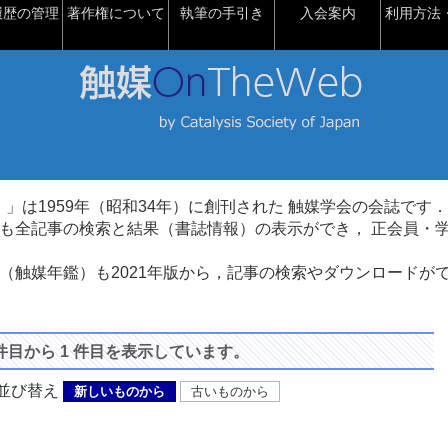
履歴の管理
著作権について
執筆の手引き
入会案内
利用方法・
talysis）」は1959年（昭和34年）に創刊された 触媒学会の会誌です．
も全記事の検索と結果（書誌情報）の表示ができ， 正会員・
（触媒年鑑）も2021年版から，記事の検索やダウンロードが
 件目から 1 件目を表示しています。
び替え
新しいものから
古いものから