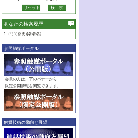
あなたの検索履歴
1.
(門間裕史){著者名}
参照触媒ポータル
会員の方は、下のバナーから
限定公開情報を閲覧できます。
触媒技術の動向と展望