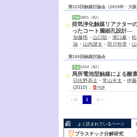
第123回触媒討論会（2019年・大
2B01（B2）
予稿
排気浄化触媒リアクターの
ったコート層細孔設計―
加藤悟
・
山口聡
・
濱口豪
・
松
諭
・
山内譲太
・
田川智彦
・
山
第105回触媒討論会
2A04（B2）
予稿
局所電池型触媒による酸
日比野高士
・
常山光太
・
伊藤
(2010)．
PDF
« 前
1
次 »
よく読まれているページ
プラスチック分解研究