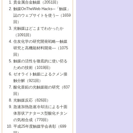
1号 なぜこの触媒が良いのか？
▼44巻（2002年）
貴金属合金触媒（2051回）
5号 若手会員による触媒研究の未来展望1：
8号 高機能化ポリオレフィンに向けた重合
5号 こんな物質，あんな物質―新たな触媒
7号 持続可能社会実現のための触媒および
5号 水素製造・貯蔵のための触媒技術の新
4号 水分解用光触媒材料
3号 特殊エネルギー場の触媒反応
触媒OnTheWeb Hacks─「触媒」
企業編
2号 第91回触媒討論会
触媒の最近の進展
1号 高次制御された触媒の化学
▼43巻（2001年）
の可能性―
触媒関連技術
しい展開
誌のウェブサイトを使う─（1659
5号 時間分解分光の進歩と応用
4号 生体内における金属の触媒作用
6号 第102回触媒討論会
3号 最近の自動車排ガス処理技術
2号 第89回触媒討論会
1号 グリーンケミストリーと触媒
▼42巻（2000年）
6号 第100回触媒討論会
8号 未来を拓く金属錯体
回）
6号 第98回触媒討論会
6号 第96回触媒討論会
5号 ファインケミカルズの展開に寄与する
7号 触媒・化学反応における計算化学の進
4号 触媒研究の現状と将来─第90回触媒討論
3号 触媒を利用した電気化学の新展開
2号 第87回触媒討論会特集号
1号 触媒反応工学の明日を拓く
▼41巻（1999年）
7号 『結晶の化学』を活かした触媒研究
光触媒はどこまでわかったか
7号 基礎化学品製造の触媒技術
触媒
歩
会Aから
7号 未来型金属錯体触媒開発への展望
4号 ナノ材料の調製と機能化
（1091回）
3号 生体触媒とバイオプロセス
2号 第85回触媒討論会
8号 イオン液体の応用
1号 孔、穴、あな?-特異な空間とその利用-
▼40巻（1998年）
8号 多機能型リアクター
6号 第94回触媒討論会
8号 若手研究者による触媒研究の未来展望
5号 基礎化学品製造の触媒技術
8号 超臨界流体を用いた化学プロセスの新
住友化学の研究開発戦略―触媒
5号 こんな触媒が欲しい
4号 水素製造・利用の触媒化学
3号 反応ダイナミクス
2号 第83回触媒討論会
1号 創立40周年記念・触媒化学この10年の
▼39巻（1997年）
2：大学・研究所編
展開
研究と高機能材料開発―（1075
7号 サブナノレベルでみた新しい表面現象
6号 第92回触媒討論会
6号 第90回触媒討論会
5号 触媒研究における新しい切り口：コン
進展と21世紀への提言/創立40周年記念・触
4号 超臨界流体の触媒反応への応用
3号 均一系触媒反応最前線
1号 均一系と不均一系触媒反応-その特徴と
回）
▼38巻（1996年）
8号 オレフィン重合触媒の新たな展
7号 基礎化学品製造の触媒技術
ビナトリアルケミストリー
媒学会この10年の歩みとこれから/創立40周
7号 触媒研究と学術雑誌/情報
5号 触媒のおもしろさをどのように伝える
接点
触媒の活性を徹底的に使い切る
4号 実用炭素材料の新展開
1号 触媒の構造と触媒作用/C1化学を中心と
▼37巻（1995年）
年記念・記録は語る
8号 資源の循環と触媒技術
6号 第88回触媒討論会特集号
か
ための技術（1019回）
8号 若い世代からみた触媒化学の現状と未
2号 第79回触媒討論会
5号 研究の方法論を考える
する21世紀への触媒
1号 ファインケミカルズと固体触媒
▼36巻（1994年）
2号 第81回触媒討論会
ゼオライト触媒によるクメン接
来
7号 企業における触媒研究のブレークスル
6号 第86回触媒討論会
3号 最新NO除去触媒の実用化研究
6号 第84回触媒討論会
2号 第77回触媒討論会
2号 第75回触媒討論会
触分解（921回）
1号 電気化学と触媒
▼35巻（1993年）
ー
3号 計算機触媒化学へのさそい
7号 水素化精製触媒の新しい展開
4号 新しい反応場を目指した触媒調製
7号 機能性金属材料と触媒
3号 オリンピックメダル:金・銀・銅はどん
酸化亜鉛の光触媒能の研究（837
3号 希土類を利用した触媒
2号 第73回触媒討論会
8号 この材料を触媒として使ってみません
4号 触媒劣化の制御と予測
1号 工業触媒開発マニュアル―探索から工
▼34巻（1992年）
8号 新しい反応性と機能性を目指した金属
な触媒作用を示すか
回）
5号 反応・分離技術の新しい展開
8号 触媒研究へのNMRの応用と展望
か？
業化まで
4号 触媒とリサイクル
3号 C4化学の展開
5号 最新の実用プロセスと触媒
クラスタ-化学
1号 インパクトを与えたこの研究
▼33巻（1991年）
光触媒反応（826回）
4号 触媒作用における機能の複合化
6号 第80回触媒討論会
2号 第71回触媒討論会
5号 エネルギー変換触媒
4号 《通常号》
6号 第82回触媒討論会
急速加熱急速冷却法による十面
2号 第69回触媒討論会
1号 触媒プロセス開発マニュアル―探索か
▼32巻（1990年）
5号 未来を拓け！若手研究者
7号 無機―有機ハイブリッド材料の新展開
3号 研究開発のうらおもて―着想と展開
体形状アナタース型酸化チタン
6号 第76回触媒討論会
5号 《通常号》
ら工業化まで，知っておきたいこと PartII
7号 ナノ構造体の化学
3号 ケミカルズ合成触媒―新しい展開と応
1号 21世紀に向けて触媒研究の飛躍をめざ
▼31巻（1989年）
6号 第78回触媒討論会
8号 AFMでみる世界
の気相合成（770回）
4号 触媒劣化と寿命の予測
7号 表面吸着相の新しい展開
用
6号 第74回触媒討論会
2号 第67回触媒討論会
8号 あの反応は今
す―触媒化学の裾野を広げよう
1号 情報科学と反応設計・材料設計
▼30巻（1988年）
7号 ダイナミックな領域への触媒研究の展
平成25年度触媒学会表彰（699
5号 環境に優しい触媒
8号 マイクロポーラス・クリスタル触媒の
4号 触媒調製の科学と技術の最前線
7号 半導体光触媒の基礎と広がり
3号 光触媒
2号 第65回触媒討論会
開/C1化学を中心とする21世紀への触媒
回）