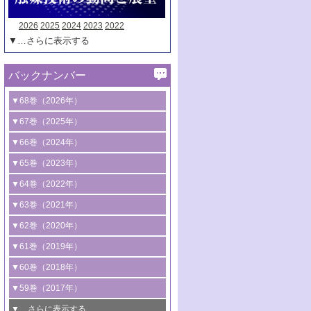
2026
2025
2024
2023
2022
▼…さらに表示する
バックナンバー
▼68巻（2026年）
1号 過酸化水素合成に関する研究動向
▼67巻（2025年）
2号 コンピューター技術により加速する
1号 CO
水素化によるグリーン燃料/グリ
▼66巻（2024年）
2
触媒開発
ーンケミカル製造
1号 低次元ナノ構造を有する触媒材料
▼65巻（2023年）
3号 有機分子変換やCO
資源化のための
2
2号 水素製造のための水分解技術に関す
2号 規制反応場を活用した固体触媒研究
1号 炭素が関わる触媒機能
▼64巻（2022年）
光触媒に関する最近の研究
る最近の研究
の新展開
2号 プラスチックケミカルリサイクルの
1号 合成ガス製造とCOを用いるケミカル
▼63巻（2021年）
B号 第137回触媒討論会（2026年）
3号 オレフィン系樹脂の精密合成に関す
3号 未踏分子変換を目指した酸化触媒プ
ための触媒技術
ズ合成の最新動向
1号 金触媒の新展開
▼62巻（2020年）
る最新技術
ロセスの最前線
3号 非酸化物系金属化合物を基盤とした
2号 化学品合成のための合金触媒開発
2号 ペロブスカイト
1号 触媒設計を拓く欠陥構造のキャラク
▼61巻（2019年）
4号 アルコール類の効率的変換を実現す
4号 シンクロトロン放射光および中性子
触媒材料の開発
3号 CO
の排出削減および有効活用のた
タリゼーション
2
3号 特殊反応場を利用した触媒的分子変
る非貴金属触媒の研究動向
線を利用した触媒解析技術の最先端
1号 物質移動制御に着目した触媒プロセ
▼60巻（2018年）
4号 格子酸素・格子酸素欠陥を利用した
めの触媒技術
換反応
2号 機能化学品製造に資するクリーンな
ス開発
5号 ゼオライトの合成と応用における研
5号 単原子触媒
触媒反応
1号 固体酸触媒の最新の研究動向
▼59巻（2017年）
触媒的酸化反応
4号 若手による情報発信企画～とびたて
4号 多孔質材料を用いた触媒の新展開
究動向
2号 CO
フリー水素サプライチェーンに
2
6号 参照触媒委員会からのお知らせ
5号 生体触媒によるエネルギー変換反応
2号 二酸化炭素からの有用化学品合成
1号 いたるところに，触媒
▼…さらに表示する