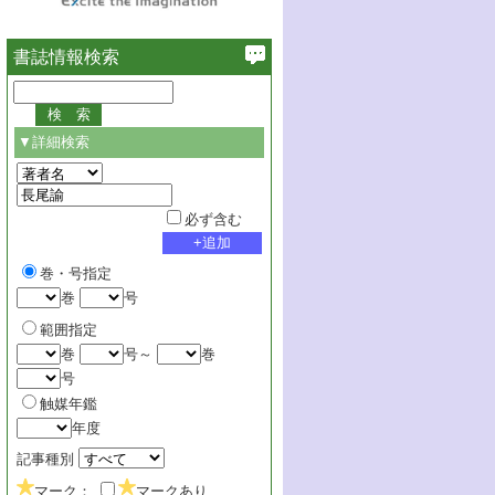
書誌情報検索
▼詳細検索
必ず含む
巻・号指定
巻
号
範囲指定
巻
号～
巻
号
触媒年鑑
年度
記事種別
マーク：
マークあり