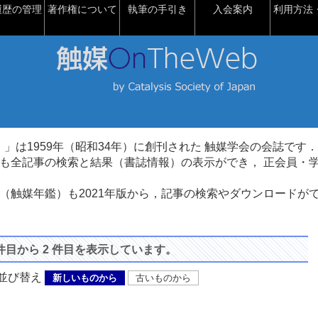
履歴の管理
著作権について
執筆の手引き
入会案内
利用方法・
talysis）」は1959年（昭和34年）に創刊された 触媒学会の会誌です．
も全記事の検索と結果（書誌情報）の表示ができ， 正会員・
（触媒年鑑）も2021年版から，記事の検索やダウンロードが
 件目から 2 件目を表示しています。
び替え
新しいものから
古いものから