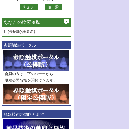
あなたの検索履歴
1.
(長尾諭){著者名}
参照触媒ポータル
会員の方は、下のバナーから
限定公開情報を閲覧できます。
触媒技術の動向と展望