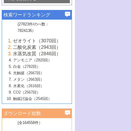
若き触媒の研究者たち～（1）
3号 水処理のための触媒化学
5号 情報学的手法を用いた触媒開発
6号 ヘテロ接合界面
関わる触媒開発動向
B号 第133回触媒討論会（2023年）
6号 窒素とリンの循環のための触媒・機
3号 ナノ粒子・クラスター触媒の最前線
2号 機能性材料の局所構造解析のための
5号 若手による情報発信企画～とびたて
▼58巻（2016年）
4号 光触媒を用いた水分解の最新の研究
6号 カーボンニュートラルに向けた電解
B号 第135回触媒討論会（2025年）
3号 精密高分子合成に関する最近の研究
能性材料
最先端技術
検索ワードランキング
4号 60周年記念企画
若き触媒の研究者たち～（2）
動向
技術
1号 ユニークな構造の高分子を生み出す触
▼57巻（2015年）
動向
B号 第131回触媒討論会（2023年）
3号 無機分離膜材料の開発と触媒反応プ
5号 進化するゼオライト合成技術
6号 石油のノーブル・ユースを志向した
媒技術
(27823件/のべ数：
5号 次世代の触媒プロセスを支えるマイ
B号 第127回触媒討論会（2021年・オン
1号 水素キャリアにかかわる触媒技術の新
4号 バイオマス化成品製造のための触媒
▼56巻（2014年）
ロセスへの適用
触媒技術
7824136）
クロ波
6号 非貴金属系触媒における電気化学的
ライン開催(Zoom)のみ）
2号 リグニンからの化成品製造に向けた触
展開
技術
1号 特殊環境場を利用した材料合成
▼55巻（2013年）
4号 触媒研究における計算科学の利用
酸素還元反応
B号 第129回触媒討論会（2022年・京都
媒技術
6号 メタン転換技術の最新動向
ゼオライト（3070回）
2号 石油精製用触媒の最近の進展
5号 固体触媒による含窒素有機化合物変
2号 光触媒反応機構に関する最新の研究動
1号 高耐久性燃料電池システム用触媒にお
大学：オンライン・対面開催）
▼54巻（2012年）
5号 水素のふるまいを解き明かす最先端
B号 第121回触媒討論会（2018年・東京
3号 触媒研究の最先端～とびたて若き研究
二酸化炭素（2943回）
B号 第125回触媒討論会（2020年・工学
換の最前線
3号 固体酸化物形燃料電池（SOFC）におけ
向
ける新展開
研究
大学）
1号 規則性多孔体の利用技術における最近
▼53巻（2011年）
者たち～（1）
水蒸気改質（2846回）
院大学）
るアノード触媒上での燃料直接改質技術
6号 貴金属使用量低減に向けた自動車排
3号 固体高分子形燃料電池カソード触媒の
2号 リビングラジカル重合の最近の動向
6号 低級アルカンの有効利用のための触
の進歩
アンモニア（2820回）
4号 触媒研究の最先端～とびたて若き研究
1号 金属学から見る合金触媒の新展開
▼52巻（2010年）
ガス浄化触媒の開発
4号 コアシェル構造の制御による触媒機能
開発動向
媒技術
白金（2782回）
3号 天然ガスの化学工業的展開に関する触
2号 第109回触媒討論会
者たち～（2）
2号 第107回触媒討論会
の向上
1号 触媒の劣化対策と長寿命触媒開発
B号 第123回触媒討論会（2019年・大阪
▼51巻（2009年）
4号 人工光合成に向けた近年のアプローチ
光触媒（2667回）
媒技術
B号 第119回触媒討論会（2017年・首都
3号 貴金属低減技術の最新動向
5号 触媒研究の最先端～とびたて若き研究
市立大学）
3号 触媒のその場観察法の進歩（１）
5号 工業触媒およびその周辺技術の最近の
2号 第105回触媒討論会
1号 炭素材料－熱い注目を集める材料－
▼50巻（2008年）
メタン（2663回）
大学東京）
5号 未利用熱エネルギーの有効活用に貢献
4号 貴金属触媒の精密構造制御とその活用
者たち～（3）
4号 貴金属代替技術の最新動向
進歩
水素化（2616回）
4号 触媒のその場観察法の進歩（２）
3号 ナノ構造が拓く新機能
する触媒技術
2号 第103回触媒討論会
1号 触媒化学と学会のこの10年，半世紀，
▼49巻（2007年）
5号 バイオマス化成品製造のための固体触
6号 イオニクス材料と燃料電池・電解合成
5号 光触媒による物質変換反応の新展開
CO2（2567回）
6号 ナノシート
5号 不活性結合の触媒的活性化による有機
そして未来
4号 活性サイトおよびその環境の精密な設
6号 ポリオキソメタレート
3号 環境浄化用光触媒の現状と課題
媒の開発
1号 含フッ素化合物の合成と触媒
▼48巻（2006年）
の最新の研究動向
触媒討論会（2545回）
6号 グラフェン
合成
B号 第115回触媒討論会（2015年・成蹊大
計による触媒の高機能化
2号 第101回触媒討論会
B号 第113回触媒討論会（2014年・ロワジ
4号 水素社会の実現に向けた水素製造・貯
6号 ナノ空間─吸着状態解析から新機能開拓
2号 第99回触媒討論会
B号 第117回触媒討論会（2016年・大阪府
1号 固体酸触媒の最近の進歩
▼47巻（2005年）
学）
7号 水素を利用する化成品合成の新潮流
6号 新しい固体酸触媒技術
5号 触媒を有効に使うための技術
ールホテル豊橋）
蔵技術の進歩
まで─
3号 メソポーラス物質の新展開
立大学）
3号 実用的ファインケミカル合成プロセス
ダウンロード総数
2号 第97回触媒討論会
1号 最近の触媒担体とその効果
▼46巻（2004年）
7号 ゼオライト合成における最近の進歩
6号 第106回触媒討論会
5号 CO
が関わる触媒・材料
B号 第111回触媒討論会（2013年・関西大
4号 錯体を利用したユニークな表面構造の
を実現する触媒
2
3号 リビング重合触媒の最近の展開
2号 第95回触媒討論会
(全164558件）
1号 部分酸化反応触媒の最前線
▼45巻（2003年）
学）
構築と機能
7号 有機分子触媒による精密有機合成
4号 バイオマス活用のための技術開発
6号 第104回触媒討論会
4号 今後の液体燃料を支える触媒技術
3号 化成品を合成するゼオライト触媒
2号 第93回触媒討論会