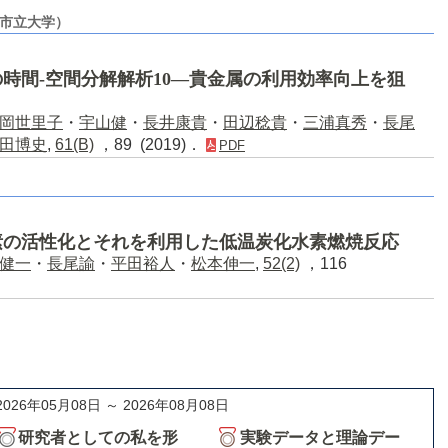
阪市立大学）
時間‐空間分解解析10―貴金属の利用効率向上を狙
岡世里子
・
宇山健
・
長井康貴
・
田辺稔貴
・
三浦真秀
・
長尾
田博史
,
61(B)
，89 (2019)．
PDF
素の活性化とそれを利用した低温炭化水素燃焼反応
健一
・
長尾諭
・
平田裕人
・
松本伸一
,
52(2)
，116
2026年05月08日 ～ 2026年08月08日
研究者としての私を形
実験データと理論デー