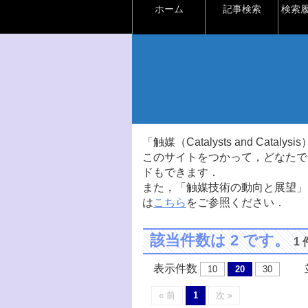
ホーム
記事検索
検索
「触媒（Catalysts and Ca
このサイトをつかって，どなたで
ドもできます．
また，「触媒技術の動向と展望」
は
こちら
をご参照ください．
該当件数は 2 です。
1
表示件数
並
10
20
30
« 前
1
次 »