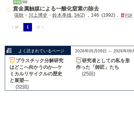
2B8
予稿
貴金属触媒による一酸化窒素の除去
張耿
・
川上博史
・
鈴木孝雄
,
34(2)
，146 (1992)．
PDF
« 前
1
次 »
よく読まれているページ
2026年05月09日 ～ 2026年08
プラスチック分解研究
研究者としての私を形
はどこへ向かうのか―ケ
作った「師匠」たち
ミカルリサイクルの歴史
(25回)
と展望―
(32回)