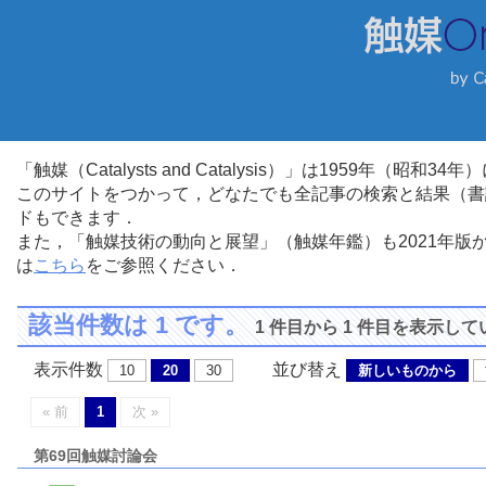
「触媒（Catalysts and Catalysis）」は1959年（昭
このサイトをつかって，どなたでも全記事の検索と結果（書
ドもできます．
また，「触媒技術の動向と展望」（触媒年鑑）も2021年
は
こちら
をご参照ください．
該当件数は 1 です。
1 件目から 1 件目を表示し
表示件数
並び替え
10
20
30
新しいものから
« 前
1
次 »
第69回触媒討論会