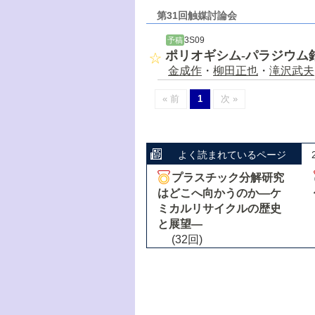
第31回触媒討論会
3S09
予稿
ポリオギシム-パラジウム
金成作
・
柳田正也
・
滝沢武夫
« 前
1
次 »
よく読まれているページ
プラスチック分解研究
はどこへ向かうのか―ケ
ミカルリサイクルの歴史
と展望―
(32回)