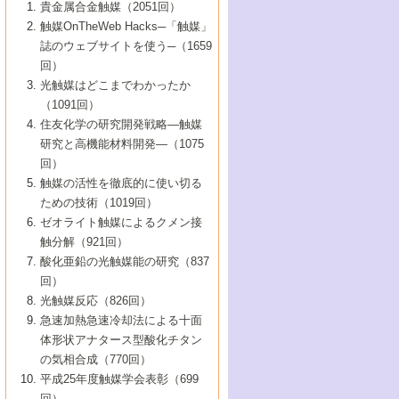
1号 なぜこの触媒が良いのか？
▼44巻（2002年）
貴金属合金触媒（2051回）
5号 若手会員による触媒研究の未来展望1：
8号 高機能化ポリオレフィンに向けた重合
5号 こんな物質，あんな物質―新たな触媒
7号 持続可能社会実現のための触媒および
5号 水素製造・貯蔵のための触媒技術の新
4号 水分解用光触媒材料
3号 特殊エネルギー場の触媒反応
触媒OnTheWeb Hacks─「触媒」
企業編
2号 第91回触媒討論会
触媒の最近の進展
1号 高次制御された触媒の化学
▼43巻（2001年）
の可能性―
触媒関連技術
しい展開
誌のウェブサイトを使う─（1659
5号 時間分解分光の進歩と応用
4号 生体内における金属の触媒作用
6号 第102回触媒討論会
3号 最近の自動車排ガス処理技術
2号 第89回触媒討論会
1号 グリーンケミストリーと触媒
▼42巻（2000年）
6号 第100回触媒討論会
8号 未来を拓く金属錯体
回）
6号 第98回触媒討論会
6号 第96回触媒討論会
5号 ファインケミカルズの展開に寄与する
7号 触媒・化学反応における計算化学の進
4号 触媒研究の現状と将来─第90回触媒討論
3号 触媒を利用した電気化学の新展開
2号 第87回触媒討論会特集号
1号 触媒反応工学の明日を拓く
▼41巻（1999年）
7号 『結晶の化学』を活かした触媒研究
光触媒はどこまでわかったか
7号 基礎化学品製造の触媒技術
触媒
歩
会Aから
7号 未来型金属錯体触媒開発への展望
4号 ナノ材料の調製と機能化
（1091回）
3号 生体触媒とバイオプロセス
2号 第85回触媒討論会
8号 イオン液体の応用
1号 孔、穴、あな?-特異な空間とその利用-
▼40巻（1998年）
8号 多機能型リアクター
6号 第94回触媒討論会
8号 若手研究者による触媒研究の未来展望
5号 基礎化学品製造の触媒技術
8号 超臨界流体を用いた化学プロセスの新
住友化学の研究開発戦略―触媒
5号 こんな触媒が欲しい
4号 水素製造・利用の触媒化学
3号 反応ダイナミクス
2号 第83回触媒討論会
1号 創立40周年記念・触媒化学この10年の
▼39巻（1997年）
2：大学・研究所編
展開
研究と高機能材料開発―（1075
7号 サブナノレベルでみた新しい表面現象
6号 第92回触媒討論会
6号 第90回触媒討論会
5号 触媒研究における新しい切り口：コン
進展と21世紀への提言/創立40周年記念・触
4号 超臨界流体の触媒反応への応用
3号 均一系触媒反応最前線
1号 均一系と不均一系触媒反応-その特徴と
回）
▼38巻（1996年）
8号 オレフィン重合触媒の新たな展
7号 基礎化学品製造の触媒技術
ビナトリアルケミストリー
媒学会この10年の歩みとこれから/創立40周
7号 触媒研究と学術雑誌/情報
5号 触媒のおもしろさをどのように伝える
接点
触媒の活性を徹底的に使い切る
4号 実用炭素材料の新展開
1号 触媒の構造と触媒作用/C1化学を中心と
▼37巻（1995年）
年記念・記録は語る
8号 資源の循環と触媒技術
6号 第88回触媒討論会特集号
か
ための技術（1019回）
8号 若い世代からみた触媒化学の現状と未
2号 第79回触媒討論会
5号 研究の方法論を考える
する21世紀への触媒
1号 ファインケミカルズと固体触媒
▼36巻（1994年）
2号 第81回触媒討論会
ゼオライト触媒によるクメン接
来
7号 企業における触媒研究のブレークスル
6号 第86回触媒討論会
3号 最新NO除去触媒の実用化研究
6号 第84回触媒討論会
2号 第77回触媒討論会
2号 第75回触媒討論会
触分解（921回）
1号 電気化学と触媒
▼35巻（1993年）
ー
3号 計算機触媒化学へのさそい
7号 水素化精製触媒の新しい展開
4号 新しい反応場を目指した触媒調製
7号 機能性金属材料と触媒
3号 オリンピックメダル:金・銀・銅はどん
酸化亜鉛の光触媒能の研究（837
3号 希土類を利用した触媒
2号 第73回触媒討論会
8号 この材料を触媒として使ってみません
4号 触媒劣化の制御と予測
1号 工業触媒開発マニュアル―探索から工
▼34巻（1992年）
8号 新しい反応性と機能性を目指した金属
な触媒作用を示すか
回）
5号 反応・分離技術の新しい展開
8号 触媒研究へのNMRの応用と展望
か？
業化まで
4号 触媒とリサイクル
3号 C4化学の展開
5号 最新の実用プロセスと触媒
クラスタ-化学
1号 インパクトを与えたこの研究
▼33巻（1991年）
光触媒反応（826回）
4号 触媒作用における機能の複合化
6号 第80回触媒討論会
2号 第71回触媒討論会
5号 エネルギー変換触媒
4号 《通常号》
6号 第82回触媒討論会
急速加熱急速冷却法による十面
2号 第69回触媒討論会
1号 触媒プロセス開発マニュアル―探索か
▼32巻（1990年）
5号 未来を拓け！若手研究者
7号 無機―有機ハイブリッド材料の新展開
3号 研究開発のうらおもて―着想と展開
体形状アナタース型酸化チタン
6号 第76回触媒討論会
5号 《通常号》
ら工業化まで，知っておきたいこと PartII
7号 ナノ構造体の化学
3号 ケミカルズ合成触媒―新しい展開と応
1号 21世紀に向けて触媒研究の飛躍をめざ
▼31巻（1989年）
6号 第78回触媒討論会
8号 AFMでみる世界
の気相合成（770回）
4号 触媒劣化と寿命の予測
7号 表面吸着相の新しい展開
用
6号 第74回触媒討論会
2号 第67回触媒討論会
8号 あの反応は今
す―触媒化学の裾野を広げよう
1号 情報科学と反応設計・材料設計
▼30巻（1988年）
7号 ダイナミックな領域への触媒研究の展
平成25年度触媒学会表彰（699
5号 環境に優しい触媒
8号 マイクロポーラス・クリスタル触媒の
4号 触媒調製の科学と技術の最前線
7号 半導体光触媒の基礎と広がり
3号 光触媒
2号 第65回触媒討論会
開/C1化学を中心とする21世紀への触媒
回）