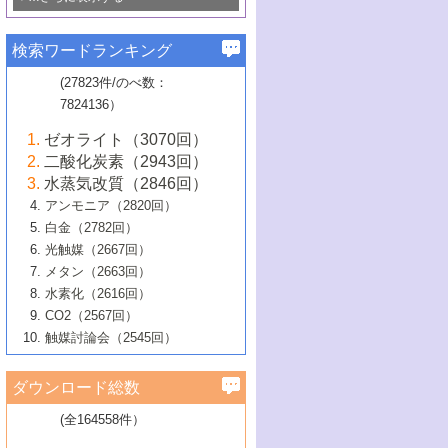
若き触媒の研究者たち～（1）
3号 水処理のための触媒化学
5号 情報学的手法を用いた触媒開発
6号 ヘテロ接合界面
関わる触媒開発動向
B号 第133回触媒討論会（2023年）
6号 窒素とリンの循環のための触媒・機
3号 ナノ粒子・クラスター触媒の最前線
2号 機能性材料の局所構造解析のための
5号 若手による情報発信企画～とびたて
▼58巻（2016年）
4号 光触媒を用いた水分解の最新の研究
6号 カーボンニュートラルに向けた電解
B号 第135回触媒討論会（2025年）
3号 精密高分子合成に関する最近の研究
能性材料
最先端技術
検索ワードランキング
4号 60周年記念企画
若き触媒の研究者たち～（2）
動向
技術
1号 ユニークな構造の高分子を生み出す触
▼57巻（2015年）
動向
B号 第131回触媒討論会（2023年）
3号 無機分離膜材料の開発と触媒反応プ
5号 進化するゼオライト合成技術
6号 石油のノーブル・ユースを志向した
媒技術
(27823件/のべ数：
5号 次世代の触媒プロセスを支えるマイ
B号 第127回触媒討論会（2021年・オン
1号 水素キャリアにかかわる触媒技術の新
4号 バイオマス化成品製造のための触媒
▼56巻（2014年）
ロセスへの適用
触媒技術
7824136）
クロ波
6号 非貴金属系触媒における電気化学的
ライン開催(Zoom)のみ）
2号 リグニンからの化成品製造に向けた触
展開
技術
1号 特殊環境場を利用した材料合成
▼55巻（2013年）
4号 触媒研究における計算科学の利用
酸素還元反応
B号 第129回触媒討論会（2022年・京都
媒技術
6号 メタン転換技術の最新動向
ゼオライト（3070回）
2号 石油精製用触媒の最近の進展
5号 固体触媒による含窒素有機化合物変
2号 光触媒反応機構に関する最新の研究動
1号 高耐久性燃料電池システム用触媒にお
大学：オンライン・対面開催）
▼54巻（2012年）
5号 水素のふるまいを解き明かす最先端
B号 第121回触媒討論会（2018年・東京
3号 触媒研究の最先端～とびたて若き研究
二酸化炭素（2943回）
B号 第125回触媒討論会（2020年・工学
換の最前線
3号 固体酸化物形燃料電池（SOFC）におけ
向
ける新展開
研究
大学）
1号 規則性多孔体の利用技術における最近
▼53巻（2011年）
者たち～（1）
水蒸気改質（2846回）
院大学）
るアノード触媒上での燃料直接改質技術
6号 貴金属使用量低減に向けた自動車排
3号 固体高分子形燃料電池カソード触媒の
2号 リビングラジカル重合の最近の動向
6号 低級アルカンの有効利用のための触
の進歩
アンモニア（2820回）
4号 触媒研究の最先端～とびたて若き研究
1号 金属学から見る合金触媒の新展開
▼52巻（2010年）
ガス浄化触媒の開発
4号 コアシェル構造の制御による触媒機能
開発動向
媒技術
白金（2782回）
3号 天然ガスの化学工業的展開に関する触
2号 第109回触媒討論会
者たち～（2）
2号 第107回触媒討論会
の向上
1号 触媒の劣化対策と長寿命触媒開発
B号 第123回触媒討論会（2019年・大阪
▼51巻（2009年）
4号 人工光合成に向けた近年のアプローチ
光触媒（2667回）
媒技術
B号 第119回触媒討論会（2017年・首都
3号 貴金属低減技術の最新動向
5号 触媒研究の最先端～とびたて若き研究
市立大学）
3号 触媒のその場観察法の進歩（１）
5号 工業触媒およびその周辺技術の最近の
2号 第105回触媒討論会
1号 炭素材料－熱い注目を集める材料－
▼50巻（2008年）
メタン（2663回）
大学東京）
5号 未利用熱エネルギーの有効活用に貢献
4号 貴金属触媒の精密構造制御とその活用
者たち～（3）
4号 貴金属代替技術の最新動向
進歩
水素化（2616回）
4号 触媒のその場観察法の進歩（２）
3号 ナノ構造が拓く新機能
する触媒技術
2号 第103回触媒討論会
1号 触媒化学と学会のこの10年，半世紀，
▼49巻（2007年）
5号 バイオマス化成品製造のための固体触
6号 イオニクス材料と燃料電池・電解合成
5号 光触媒による物質変換反応の新展開
CO2（2567回）
6号 ナノシート
5号 不活性結合の触媒的活性化による有機
そして未来
4号 活性サイトおよびその環境の精密な設
6号 ポリオキソメタレート
3号 環境浄化用光触媒の現状と課題
媒の開発
1号 含フッ素化合物の合成と触媒
▼48巻（2006年）
の最新の研究動向
触媒討論会（2545回）
6号 グラフェン
合成
B号 第115回触媒討論会（2015年・成蹊大
計による触媒の高機能化
2号 第101回触媒討論会
B号 第113回触媒討論会（2014年・ロワジ
4号 水素社会の実現に向けた水素製造・貯
6号 ナノ空間─吸着状態解析から新機能開拓
2号 第99回触媒討論会
B号 第117回触媒討論会（2016年・大阪府
1号 固体酸触媒の最近の進歩
▼47巻（2005年）
学）
7号 水素を利用する化成品合成の新潮流
6号 新しい固体酸触媒技術
5号 触媒を有効に使うための技術
ールホテル豊橋）
蔵技術の進歩
まで─
3号 メソポーラス物質の新展開
立大学）
3号 実用的ファインケミカル合成プロセス
ダウンロード総数
2号 第97回触媒討論会
1号 最近の触媒担体とその効果
▼46巻（2004年）
7号 ゼオライト合成における最近の進歩
6号 第106回触媒討論会
5号 CO
が関わる触媒・材料
B号 第111回触媒討論会（2013年・関西大
4号 錯体を利用したユニークな表面構造の
を実現する触媒
2
3号 リビング重合触媒の最近の展開
2号 第95回触媒討論会
(全164558件）
1号 部分酸化反応触媒の最前線
▼45巻（2003年）
学）
構築と機能
7号 有機分子触媒による精密有機合成
4号 バイオマス活用のための技術開発
6号 第104回触媒討論会
4号 今後の液体燃料を支える触媒技術
3号 化成品を合成するゼオライト触媒
2号 第93回触媒討論会