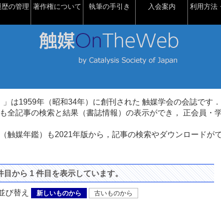
履歴の管理
著作権について
執筆の手引き
入会案内
利用方法・
talysis）」は1959年（昭和34年）に創刊された 触媒学会の会誌です．
も全記事の検索と結果（書誌情報）の表示ができ， 正会員・
（触媒年鑑）も2021年版から，記事の検索やダウンロードが
 件目から 1 件目を表示しています。
び替え
新しいものから
古いものから