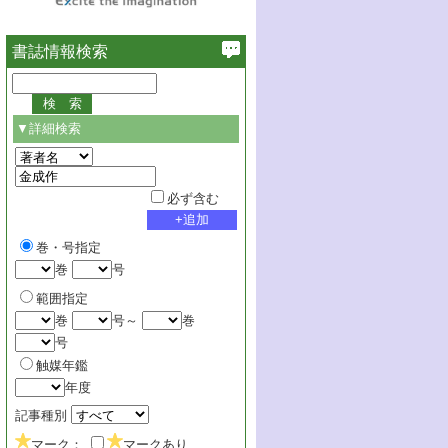
書誌情報検索
▼詳細検索
必ず含む
巻・号指定
巻
号
範囲指定
巻
号～
巻
号
触媒年鑑
年度
記事種別
マーク：
マークあり