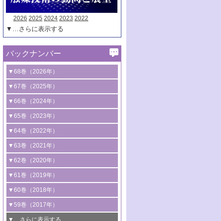
2026
2025
2024
2023
2022
▼…さらに表示する
バックナンバー
▼68巻（2026年）
1号 過酸化水素合成に関する研究動向
▼67巻（2025年）
2号 コンピューター技術により加速する
1号 CO
水素化によるグリーン燃料/グリ
▼66巻（2024年）
2
触媒開発
ーンケミカル製造
1号 低次元ナノ構造を有する触媒材料
▼65巻（2023年）
3号 有機分子変換やCO
資源化のための
2
2号 水素製造のための水分解技術に関す
2号 規制反応場を活用した固体触媒研究
1号 炭素が関わる触媒機能
▼64巻（2022年）
光触媒に関する最近の研究
る最近の研究
の新展開
2号 プラスチックケミカルリサイクルの
1号 合成ガス製造とCOを用いるケミカル
▼63巻（2021年）
B号 第137回触媒討論会（2026年）
3号 オレフィン系樹脂の精密合成に関す
3号 未踏分子変換を目指した酸化触媒プ
ための触媒技術
ズ合成の最新動向
1号 金触媒の新展開
▼62巻（2020年）
る最新技術
ロセスの最前線
3号 非酸化物系金属化合物を基盤とした
2号 化学品合成のための合金触媒開発
2号 ペロブスカイト
1号 触媒設計を拓く欠陥構造のキャラク
▼61巻（2019年）
4号 アルコール類の効率的変換を実現す
4号 シンクロトロン放射光および中性子
触媒材料の開発
3号 CO
の排出削減および有効活用のた
タリゼーション
2
3号 特殊反応場を利用した触媒的分子変
る非貴金属触媒の研究動向
線を利用した触媒解析技術の最先端
1号 物質移動制御に着目した触媒プロセ
▼60巻（2018年）
4号 格子酸素・格子酸素欠陥を利用した
めの触媒技術
換反応
2号 機能化学品製造に資するクリーンな
ス開発
5号 ゼオライトの合成と応用における研
5号 単原子触媒
触媒反応
1号 固体酸触媒の最新の研究動向
▼59巻（2017年）
触媒的酸化反応
4号 若手による情報発信企画～とびたて
4号 多孔質材料を用いた触媒の新展開
究動向
2号 CO
フリー水素サプライチェーンに
2
6号 参照触媒委員会からのお知らせ
5号 生体触媒によるエネルギー変換反応
2号 二酸化炭素からの有用化学品合成
1号 いたるところに，触媒
▼…さらに表示する