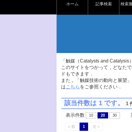
ホーム
記事検索
検索
「触媒（Catalysts and Ca
このサイトをつかって，どなたで
ドもできます．
また，「触媒技術の動向と展望」
は
こちら
をご参照ください．
該当件数は 1 です。
1
表示件数
並
10
20
30
« 前
1
次 »