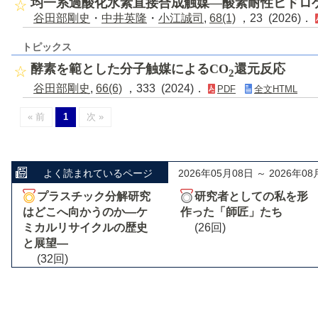
均一系過酸化水素直接合成触媒―酸素耐性ヒドロ
谷田部剛史
・
中井英隆
・
小江誠司
,
68(1)
，23 (2026)．
トピックス
酵素を範とした分子触媒によるCO
還元反応
2
谷田部剛史
,
66(6)
，333 (2024)．
PDF
全文HTML
« 前
1
次 »
よく読まれているページ
2026年05月08日 ～ 2026年08
プラスチック分解研究
研究者としての私を形
はどこへ向かうのか―ケ
作った「師匠」たち
ミカルリサイクルの歴史
(26回)
と展望―
(32回)