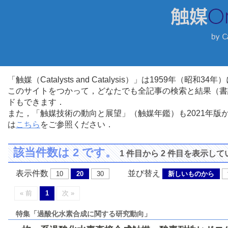
「触媒（Catalysts and Catalysis）」は1959年（昭
このサイトをつかって，どなたでも全記事の検索と結果（書
ドもできます．
また，「触媒技術の動向と展望」（触媒年鑑）も2021年
は
こちら
をご参照ください．
該当件数は 2 です。
1 件目から 2 件目を表示し
表示件数
並び替え
10
20
30
新しいものから
« 前
1
次 »
特集「過酸化水素合成に関する研究動向」