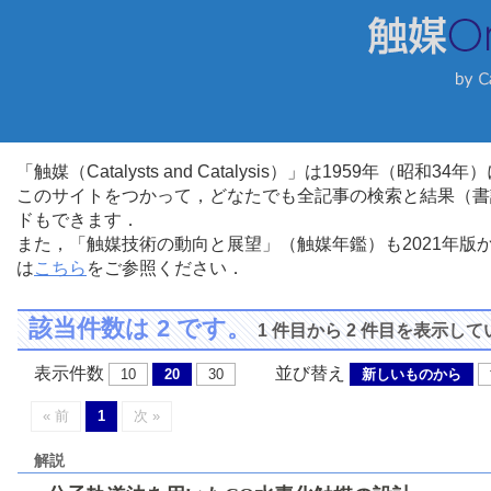
「触媒（Catalysts and Catalysis）」は1959年（昭
このサイトをつかって，どなたでも全記事の検索と結果（書
ドもできます．
また，「触媒技術の動向と展望」（触媒年鑑）も2021年
は
こちら
をご参照ください．
該当件数は 2 です。
1 件目から 2 件目を表示し
表示件数
並び替え
10
20
30
新しいものから
« 前
1
次 »
解説