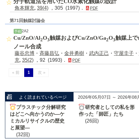
分子軌道法を用いたCO水素化触媒の設計
角本輝充
,
39(4)
，305 (1997)．
PDF
第71回触媒討論会
2A2
予稿
Cu/ZnO/Al
O
触媒およびCu/ZnO/Ga
O
触媒上で
2
3
2
3
ノール合成
藤谷忠博
・
斉藤昌弘
・
金井勇樹
・
武内正己
・
守屋圭子
・
充
,
35(2)
，92 (1993)．
PDF
« 前
1
次 »
よく読まれているページ
2026年05月07日 ～ 2026年08
プラスチック分解研究
研究者としての私を形
はどこへ向かうのか―ケ
作った「師匠」たち
ミカルリサイクルの歴史
(26回)
と展望―
(32回)