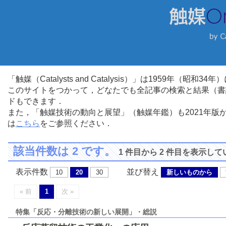
「触媒（Catalysts and Catalysis）」は1959年（昭
このサイトをつかって，どなたでも全記事の検索と結果（書
ドもできます．
また，「触媒技術の動向と展望」（触媒年鑑）も2021年
は
こちら
をご参照ください．
該当件数は 2 です。
1 件目から 2 件目を表示し
表示件数
並び替え
10
20
30
新しいものから
« 前
1
次 »
特集「反応・分離技術の新しい展開」・総説