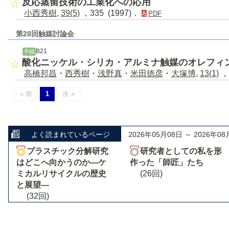
反応蒸留技術の工業化への応用
小西秀樹
,
39(5)
，335 (1997)．
PDF
第28回触媒討論会
B21
予稿
酸化ニッケル・シリカ・アルミナ触媒のオレフィ
高橋邦昌
・
西秀樹
・
浅野真
・
米田徳彦
・
大塚博
,
13(1)
，
« 前
1
次 »
よく読まれているページ
2026年05月08日 ～ 2026年08
プラスチック分解研究
研究者としての私を形
はどこへ向かうのか―ケ
作った「師匠」たち
ミカルリサイクルの歴史
(26回)
と展望―
(32回)