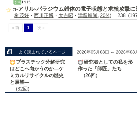
1N15
予稿
π-アリル-パラジウム錯体の電子状態と求核攻撃
榊茂好
・
西川正博
・
大吉昭
・
津留靖尚
,
20(4)
，238 (19
« 前
1
次 »
よく読まれているページ
2026年05月08日 ～ 2026年08
プラスチック分解研究
研究者としての私を形
はどこへ向かうのか―ケ
作った「師匠」たち
ミカルリサイクルの歴史
(26回)
と展望―
(32回)