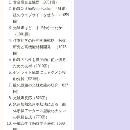
1号 なぜこの触媒が良いのか？
▼44巻（2002年）
貴金属合金触媒（2051回）
5号 若手会員による触媒研究の未来展望1：
8号 高機能化ポリオレフィンに向けた重合
5号 こんな物質，あんな物質―新たな触媒
7号 持続可能社会実現のための触媒および
5号 水素製造・貯蔵のための触媒技術の新
4号 水分解用光触媒材料
3号 特殊エネルギー場の触媒反応
触媒OnTheWeb Hacks─「触媒」
企業編
2号 第91回触媒討論会
触媒の最近の進展
1号 高次制御された触媒の化学
▼43巻（2001年）
の可能性―
触媒関連技術
しい展開
誌のウェブサイトを使う─（1659
5号 時間分解分光の進歩と応用
4号 生体内における金属の触媒作用
6号 第102回触媒討論会
3号 最近の自動車排ガス処理技術
2号 第89回触媒討論会
1号 グリーンケミストリーと触媒
▼42巻（2000年）
6号 第100回触媒討論会
8号 未来を拓く金属錯体
回）
6号 第98回触媒討論会
6号 第96回触媒討論会
5号 ファインケミカルズの展開に寄与する
7号 触媒・化学反応における計算化学の進
4号 触媒研究の現状と将来─第90回触媒討論
3号 触媒を利用した電気化学の新展開
2号 第87回触媒討論会特集号
1号 触媒反応工学の明日を拓く
▼41巻（1999年）
7号 『結晶の化学』を活かした触媒研究
光触媒はどこまでわかったか
7号 基礎化学品製造の触媒技術
触媒
歩
会Aから
7号 未来型金属錯体触媒開発への展望
4号 ナノ材料の調製と機能化
（1091回）
3号 生体触媒とバイオプロセス
2号 第85回触媒討論会
8号 イオン液体の応用
1号 孔、穴、あな?-特異な空間とその利用-
▼40巻（1998年）
8号 多機能型リアクター
6号 第94回触媒討論会
8号 若手研究者による触媒研究の未来展望
5号 基礎化学品製造の触媒技術
8号 超臨界流体を用いた化学プロセスの新
住友化学の研究開発戦略―触媒
5号 こんな触媒が欲しい
4号 水素製造・利用の触媒化学
3号 反応ダイナミクス
2号 第83回触媒討論会
1号 創立40周年記念・触媒化学この10年の
▼39巻（1997年）
2：大学・研究所編
展開
研究と高機能材料開発―（1075
7号 サブナノレベルでみた新しい表面現象
6号 第92回触媒討論会
6号 第90回触媒討論会
5号 触媒研究における新しい切り口：コン
進展と21世紀への提言/創立40周年記念・触
4号 超臨界流体の触媒反応への応用
3号 均一系触媒反応最前線
1号 均一系と不均一系触媒反応-その特徴と
回）
▼38巻（1996年）
8号 オレフィン重合触媒の新たな展
7号 基礎化学品製造の触媒技術
ビナトリアルケミストリー
媒学会この10年の歩みとこれから/創立40周
7号 触媒研究と学術雑誌/情報
5号 触媒のおもしろさをどのように伝える
接点
触媒の活性を徹底的に使い切る
4号 実用炭素材料の新展開
1号 触媒の構造と触媒作用/C1化学を中心と
▼37巻（1995年）
年記念・記録は語る
8号 資源の循環と触媒技術
6号 第88回触媒討論会特集号
か
ための技術（1019回）
8号 若い世代からみた触媒化学の現状と未
2号 第79回触媒討論会
5号 研究の方法論を考える
する21世紀への触媒
1号 ファインケミカルズと固体触媒
▼36巻（1994年）
2号 第81回触媒討論会
ゼオライト触媒によるクメン接
来
7号 企業における触媒研究のブレークスル
6号 第86回触媒討論会
3号 最新NO除去触媒の実用化研究
6号 第84回触媒討論会
2号 第77回触媒討論会
2号 第75回触媒討論会
触分解（921回）
1号 電気化学と触媒
▼35巻（1993年）
ー
3号 計算機触媒化学へのさそい
7号 水素化精製触媒の新しい展開
4号 新しい反応場を目指した触媒調製
7号 機能性金属材料と触媒
3号 オリンピックメダル:金・銀・銅はどん
酸化亜鉛の光触媒能の研究（837
3号 希土類を利用した触媒
2号 第73回触媒討論会
8号 この材料を触媒として使ってみません
4号 触媒劣化の制御と予測
1号 工業触媒開発マニュアル―探索から工
▼34巻（1992年）
8号 新しい反応性と機能性を目指した金属
な触媒作用を示すか
回）
5号 反応・分離技術の新しい展開
8号 触媒研究へのNMRの応用と展望
か？
業化まで
4号 触媒とリサイクル
3号 C4化学の展開
5号 最新の実用プロセスと触媒
クラスタ-化学
1号 インパクトを与えたこの研究
▼33巻（1991年）
光触媒反応（826回）
4号 触媒作用における機能の複合化
6号 第80回触媒討論会
2号 第71回触媒討論会
5号 エネルギー変換触媒
4号 《通常号》
6号 第82回触媒討論会
急速加熱急速冷却法による十面
2号 第69回触媒討論会
1号 触媒プロセス開発マニュアル―探索か
▼32巻（1990年）
5号 未来を拓け！若手研究者
7号 無機―有機ハイブリッド材料の新展開
3号 研究開発のうらおもて―着想と展開
体形状アナタース型酸化チタン
6号 第76回触媒討論会
5号 《通常号》
ら工業化まで，知っておきたいこと PartII
7号 ナノ構造体の化学
3号 ケミカルズ合成触媒―新しい展開と応
1号 21世紀に向けて触媒研究の飛躍をめざ
▼31巻（1989年）
6号 第78回触媒討論会
8号 AFMでみる世界
の気相合成（770回）
4号 触媒劣化と寿命の予測
7号 表面吸着相の新しい展開
用
6号 第74回触媒討論会
2号 第67回触媒討論会
8号 あの反応は今
す―触媒化学の裾野を広げよう
1号 情報科学と反応設計・材料設計
▼30巻（1988年）
7号 ダイナミックな領域への触媒研究の展
平成25年度触媒学会表彰（699
5号 環境に優しい触媒
8号 マイクロポーラス・クリスタル触媒の
4号 触媒調製の科学と技術の最前線
7号 半導体光触媒の基礎と広がり
3号 光触媒
2号 第65回触媒討論会
開/C1化学を中心とする21世紀への触媒
回）