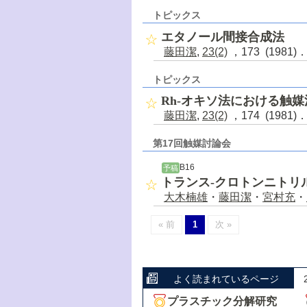
トピックス
エタノール間接合成法
藤田潔
,
23(2)
，173 (1981)
トピックス
Rh-オキソ法における触
藤田潔
,
23(2)
，174 (1981)
第17回触媒討論会
B16
予稿
トランス-クロトンニトリ
大木楠雄
・
藤田潔
・
宮村充
・
« 前
1
次 »
よく読まれているページ
プラスチック分解研究