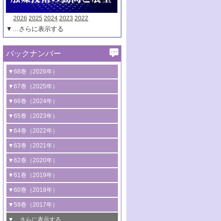
2026
2025
2024
2023
2022
▼…さらに表示する
バックナンバー
▼68巻（2026年）
1号 過酸化水素合成に関する研究動向
▼67巻（2025年）
2号 コンピューター技術により加速する
1号 CO
水素化によるグリーン燃料/グリ
▼66巻（2024年）
2
触媒開発
ーンケミカル製造
1号 低次元ナノ構造を有する触媒材料
▼65巻（2023年）
3号 有機分子変換やCO
資源化のための
2
2号 水素製造のための水分解技術に関す
2号 規制反応場を活用した固体触媒研究
1号 炭素が関わる触媒機能
▼64巻（2022年）
光触媒に関する最近の研究
る最近の研究
の新展開
2号 プラスチックケミカルリサイクルの
1号 合成ガス製造とCOを用いるケミカル
▼63巻（2021年）
B号 第137回触媒討論会（2026年）
3号 オレフィン系樹脂の精密合成に関す
3号 未踏分子変換を目指した酸化触媒プ
ための触媒技術
ズ合成の最新動向
1号 金触媒の新展開
▼62巻（2020年）
る最新技術
ロセスの最前線
3号 非酸化物系金属化合物を基盤とした
2号 化学品合成のための合金触媒開発
2号 ペロブスカイト
1号 触媒設計を拓く欠陥構造のキャラク
▼61巻（2019年）
4号 アルコール類の効率的変換を実現す
4号 シンクロトロン放射光および中性子
触媒材料の開発
3号 CO
の排出削減および有効活用のた
タリゼーション
2
3号 特殊反応場を利用した触媒的分子変
る非貴金属触媒の研究動向
線を利用した触媒解析技術の最先端
1号 物質移動制御に着目した触媒プロセ
▼60巻（2018年）
4号 格子酸素・格子酸素欠陥を利用した
めの触媒技術
換反応
2号 機能化学品製造に資するクリーンな
ス開発
5号 ゼオライトの合成と応用における研
5号 単原子触媒
触媒反応
1号 固体酸触媒の最新の研究動向
▼59巻（2017年）
触媒的酸化反応
4号 若手による情報発信企画～とびたて
4号 多孔質材料を用いた触媒の新展開
究動向
2号 CO
フリー水素サプライチェーンに
2
6号 参照触媒委員会からのお知らせ
5号 生体触媒によるエネルギー変換反応
2号 二酸化炭素からの有用化学品合成
1号 いたるところに，触媒
▼…さらに表示する