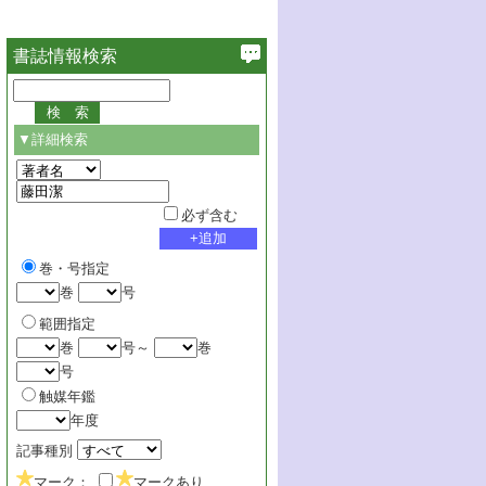
書誌情報検索
▼詳細検索
必ず含む
巻・号指定
巻
号
範囲指定
巻
号～
巻
号
触媒年鑑
年度
記事種別
マーク：
マークあり