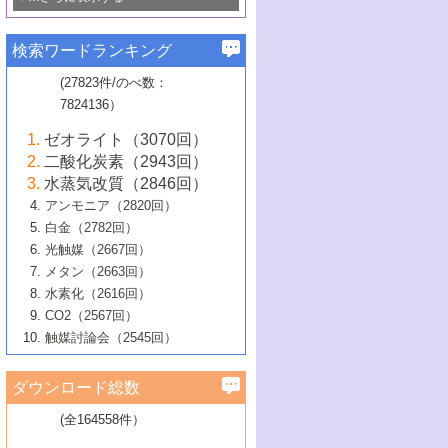
若き触媒の研究者たち～（1）
3号 水処理のための触媒化学
5号 情報学的手法を用いた触媒開発
6号 ヘテロ接合界面
関わる触媒開発動向
B号 第133回触媒討論会（2023年）
6号 窒素とリンの循環のための触媒・機
3号 ナノ粒子・クラスター触媒の最前線
2号 機能性材料の局所構造解析のための
5号 若手による情報発信企画～とびたて
▼58巻（2016年）
4号 光触媒を用いた水分解の最新の研究
6号 カーボンニュートラルに向けた電解
B号 第135回触媒討論会（2025年）
3号 精密高分子合成に関する最近の研究
能性材料
最先端技術
検索ワードランキング
4号 60周年記念企画
若き触媒の研究者たち～（2）
動向
技術
1号 ユニークな構造の高分子を生み出す触
▼57巻（2015年）
動向
B号 第131回触媒討論会（2023年）
3号 無機分離膜材料の開発と触媒反応プ
5号 進化するゼオライト合成技術
6号 石油のノーブル・ユースを志向した
媒技術
(27823件/のべ数：
5号 次世代の触媒プロセスを支えるマイ
B号 第127回触媒討論会（2021年・オン
1号 水素キャリアにかかわる触媒技術の新
4号 バイオマス化成品製造のための触媒
▼56巻（2014年）
ロセスへの適用
触媒技術
7824136）
クロ波
6号 非貴金属系触媒における電気化学的
ライン開催(Zoom)のみ）
2号 リグニンからの化成品製造に向けた触
展開
技術
1号 特殊環境場を利用した材料合成
▼55巻（2013年）
4号 触媒研究における計算科学の利用
酸素還元反応
B号 第129回触媒討論会（2022年・京都
媒技術
6号 メタン転換技術の最新動向
ゼオライト（3070回）
2号 石油精製用触媒の最近の進展
5号 固体触媒による含窒素有機化合物変
2号 光触媒反応機構に関する最新の研究動
1号 高耐久性燃料電池システム用触媒にお
大学：オンライン・対面開催）
▼54巻（2012年）
5号 水素のふるまいを解き明かす最先端
B号 第121回触媒討論会（2018年・東京
3号 触媒研究の最先端～とびたて若き研究
二酸化炭素（2943回）
B号 第125回触媒討論会（2020年・工学
換の最前線
3号 固体酸化物形燃料電池（SOFC）におけ
向
ける新展開
研究
大学）
1号 規則性多孔体の利用技術における最近
▼53巻（2011年）
者たち～（1）
水蒸気改質（2846回）
院大学）
るアノード触媒上での燃料直接改質技術
6号 貴金属使用量低減に向けた自動車排
3号 固体高分子形燃料電池カソード触媒の
2号 リビングラジカル重合の最近の動向
6号 低級アルカンの有効利用のための触
の進歩
アンモニア（2820回）
4号 触媒研究の最先端～とびたて若き研究
1号 金属学から見る合金触媒の新展開
▼52巻（2010年）
ガス浄化触媒の開発
4号 コアシェル構造の制御による触媒機能
開発動向
媒技術
白金（2782回）
3号 天然ガスの化学工業的展開に関する触
2号 第109回触媒討論会
者たち～（2）
2号 第107回触媒討論会
の向上
1号 触媒の劣化対策と長寿命触媒開発
B号 第123回触媒討論会（2019年・大阪
▼51巻（2009年）
4号 人工光合成に向けた近年のアプローチ
光触媒（2667回）
媒技術
B号 第119回触媒討論会（2017年・首都
3号 貴金属低減技術の最新動向
5号 触媒研究の最先端～とびたて若き研究
市立大学）
3号 触媒のその場観察法の進歩（１）
5号 工業触媒およびその周辺技術の最近の
2号 第105回触媒討論会
1号 炭素材料－熱い注目を集める材料－
▼50巻（2008年）
メタン（2663回）
大学東京）
5号 未利用熱エネルギーの有効活用に貢献
4号 貴金属触媒の精密構造制御とその活用
者たち～（3）
4号 貴金属代替技術の最新動向
進歩
水素化（2616回）
4号 触媒のその場観察法の進歩（２）
3号 ナノ構造が拓く新機能
する触媒技術
2号 第103回触媒討論会
1号 触媒化学と学会のこの10年，半世紀，
▼49巻（2007年）
5号 バイオマス化成品製造のための固体触
6号 イオニクス材料と燃料電池・電解合成
5号 光触媒による物質変換反応の新展開
CO2（2567回）
6号 ナノシート
5号 不活性結合の触媒的活性化による有機
そして未来
4号 活性サイトおよびその環境の精密な設
6号 ポリオキソメタレート
3号 環境浄化用光触媒の現状と課題
媒の開発
1号 含フッ素化合物の合成と触媒
▼48巻（2006年）
の最新の研究動向
触媒討論会（2545回）
6号 グラフェン
合成
B号 第115回触媒討論会（2015年・成蹊大
計による触媒の高機能化
2号 第101回触媒討論会
B号 第113回触媒討論会（2014年・ロワジ
4号 水素社会の実現に向けた水素製造・貯
6号 ナノ空間─吸着状態解析から新機能開拓
2号 第99回触媒討論会
B号 第117回触媒討論会（2016年・大阪府
1号 固体酸触媒の最近の進歩
▼47巻（2005年）
学）
7号 水素を利用する化成品合成の新潮流
6号 新しい固体酸触媒技術
5号 触媒を有効に使うための技術
ールホテル豊橋）
蔵技術の進歩
まで─
3号 メソポーラス物質の新展開
立大学）
3号 実用的ファインケミカル合成プロセス
ダウンロード総数
2号 第97回触媒討論会
1号 最近の触媒担体とその効果
▼46巻（2004年）
7号 ゼオライト合成における最近の進歩
6号 第106回触媒討論会
5号 CO
が関わる触媒・材料
B号 第111回触媒討論会（2013年・関西大
4号 錯体を利用したユニークな表面構造の
を実現する触媒
2
3号 リビング重合触媒の最近の展開
2号 第95回触媒討論会
(全164558件）
1号 部分酸化反応触媒の最前線
▼45巻（2003年）
学）
構築と機能
7号 有機分子触媒による精密有機合成
4号 バイオマス活用のための技術開発
6号 第104回触媒討論会
4号 今後の液体燃料を支える触媒技術
3号 化成品を合成するゼオライト触媒
2号 第93回触媒討論会