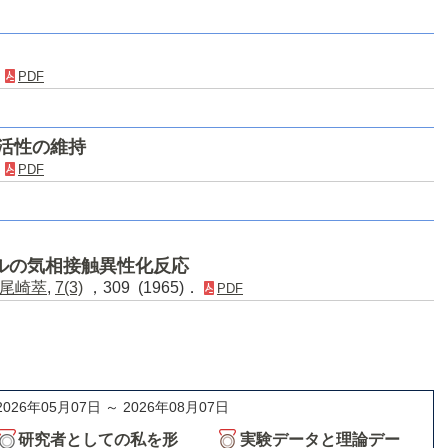
．
PDF
媒活性の維持
．
PDF
ルの気相接触異性化反応
尾崎萃
,
7(3)
，309 (1965)．
PDF
2026年05月07日 ～ 2026年08月07日
研究者としての私を形
実験データと理論デー