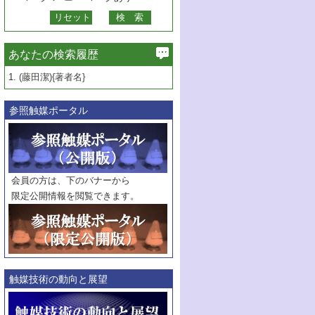
あなたの検索履歴
1.
(藤田潔){著者名}
参照触媒ポータル
会員の方は、下のバナーから
限定公開情報を閲覧できます。
触媒技術の動向と展望