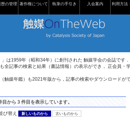
履歴の管理
著作権について
執筆の手引き
入会案内
利用方法・
talysis）」は1959年（昭和34年）に創刊された 触媒学会の会誌です．
も全記事の検索と結果（書誌情報）の表示ができ， 正会員・
（触媒年鑑）も2021年版から，記事の検索やダウンロードが
 件目から 3 件目を表示しています。
び替え
新しいものから
古いものから