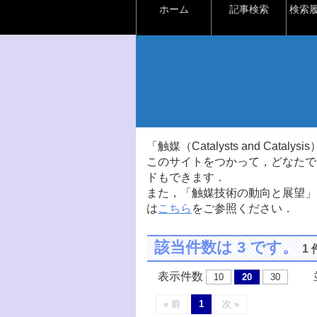
ホーム
記事検索
検索
「触媒（Catalysts and Ca
このサイトをつかって，どなたで
ドもできます．
また，「触媒技術の動向と展望」
は
こちら
をご参照ください．
該当件数は 3 です。
1
表示件数
並
10
20
30
« 前
1
次 »