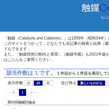
「触媒（Catalysts and Catalysis）」は1959年（昭
このサイトをつかって，どなたでも全記事の検索と結果（書
ドもできます．
また，「触媒技術の動向と展望」（触媒年鑑）も2021年
は
こちら
をご参照ください．
該当件数は 1 です。
1 件目から 1 件目を表示し
表示件数
並び替え
10
20
30
新しいものから
« 前
1
次 »
第59回触媒討論会