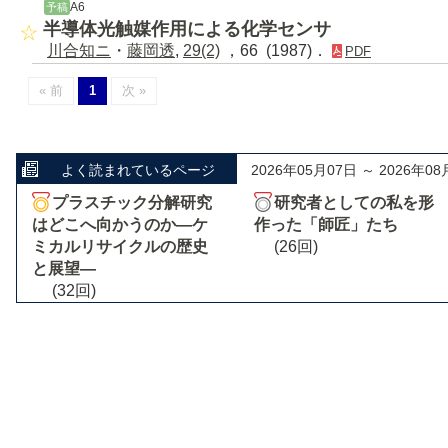
A6
予稿
半導体光触媒作用による化学センサ
川合知ニ
・
藤岡透
,
29(2)
，66 (1987)．
PDF
« 前
1
次 »
よく読まれているページ
2026年05月07日 ～ 2026年08
プラスチック分解研究
研究者としての私を形
はどこへ向かうのか―ケ
作った「師匠」たち
ミカルリサイクルの歴史
(26回)
と展望―
(32回)