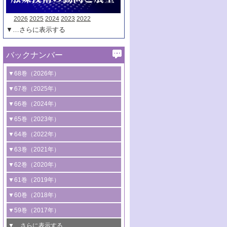
2026
2025
2024
2023
2022
▼…さらに表示する
バックナンバー
▼68巻（2026年）
1号 過酸化水素合成に関する研究動向
▼67巻（2025年）
2号 コンピューター技術により加速する
1号 CO
水素化によるグリーン燃料/グリ
▼66巻（2024年）
2
触媒開発
ーンケミカル製造
1号 低次元ナノ構造を有する触媒材料
▼65巻（2023年）
3号 有機分子変換やCO
資源化のための
2
2号 水素製造のための水分解技術に関す
2号 規制反応場を活用した固体触媒研究
1号 炭素が関わる触媒機能
▼64巻（2022年）
光触媒に関する最近の研究
る最近の研究
の新展開
2号 プラスチックケミカルリサイクルの
1号 合成ガス製造とCOを用いるケミカル
▼63巻（2021年）
B号 第137回触媒討論会（2026年）
3号 オレフィン系樹脂の精密合成に関す
3号 未踏分子変換を目指した酸化触媒プ
ための触媒技術
ズ合成の最新動向
1号 金触媒の新展開
▼62巻（2020年）
る最新技術
ロセスの最前線
3号 非酸化物系金属化合物を基盤とした
2号 化学品合成のための合金触媒開発
2号 ペロブスカイト
1号 触媒設計を拓く欠陥構造のキャラク
▼61巻（2019年）
4号 アルコール類の効率的変換を実現す
4号 シンクロトロン放射光および中性子
触媒材料の開発
3号 CO
の排出削減および有効活用のた
タリゼーション
2
3号 特殊反応場を利用した触媒的分子変
る非貴金属触媒の研究動向
線を利用した触媒解析技術の最先端
1号 物質移動制御に着目した触媒プロセ
▼60巻（2018年）
4号 格子酸素・格子酸素欠陥を利用した
めの触媒技術
換反応
2号 機能化学品製造に資するクリーンな
ス開発
5号 ゼオライトの合成と応用における研
5号 単原子触媒
触媒反応
1号 固体酸触媒の最新の研究動向
▼59巻（2017年）
触媒的酸化反応
4号 若手による情報発信企画～とびたて
4号 多孔質材料を用いた触媒の新展開
究動向
2号 CO
フリー水素サプライチェーンに
2
6号 参照触媒委員会からのお知らせ
5号 生体触媒によるエネルギー変換反応
2号 二酸化炭素からの有用化学品合成
1号 いたるところに，触媒
▼…さらに表示する