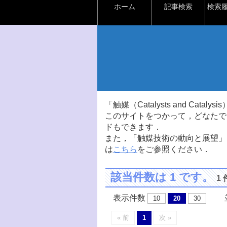
ホーム
記事検索
検索
「触媒（Catalysts and Ca
このサイトをつかって，どなたで
ドもできます．
また，「触媒技術の動向と展望」
は
こちら
をご参照ください．
該当件数は 1 です。
1
表示件数
並
10
20
30
« 前
1
次 »