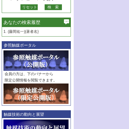
あなたの検索履歴
1.
(藤岡祐一){著者名}
参照触媒ポータル
会員の方は、下のバナーから
限定公開情報を閲覧できます。
触媒技術の動向と展望