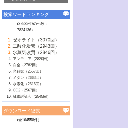
若き触媒の研究者たち～（1）
3号 水処理のための触媒化学
5号 情報学的手法を用いた触媒開発
6号 ヘテロ接合界面
関わる触媒開発動向
B号 第133回触媒討論会（2023年）
6号 窒素とリンの循環のための触媒・機
3号 ナノ粒子・クラスター触媒の最前線
2号 機能性材料の局所構造解析のための
5号 若手による情報発信企画～とびたて
▼58巻（2016年）
4号 光触媒を用いた水分解の最新の研究
6号 カーボンニュートラルに向けた電解
B号 第135回触媒討論会（2025年）
3号 精密高分子合成に関する最近の研究
能性材料
最先端技術
検索ワードランキング
4号 60周年記念企画
若き触媒の研究者たち～（2）
動向
技術
1号 ユニークな構造の高分子を生み出す触
▼57巻（2015年）
動向
B号 第131回触媒討論会（2023年）
3号 無機分離膜材料の開発と触媒反応プ
5号 進化するゼオライト合成技術
6号 石油のノーブル・ユースを志向した
媒技術
(27823件/のべ数：
5号 次世代の触媒プロセスを支えるマイ
B号 第127回触媒討論会（2021年・オン
1号 水素キャリアにかかわる触媒技術の新
4号 バイオマス化成品製造のための触媒
▼56巻（2014年）
ロセスへの適用
触媒技術
7824136）
クロ波
6号 非貴金属系触媒における電気化学的
ライン開催(Zoom)のみ）
2号 リグニンからの化成品製造に向けた触
展開
技術
1号 特殊環境場を利用した材料合成
▼55巻（2013年）
4号 触媒研究における計算科学の利用
酸素還元反応
B号 第129回触媒討論会（2022年・京都
媒技術
6号 メタン転換技術の最新動向
ゼオライト（3070回）
2号 石油精製用触媒の最近の進展
5号 固体触媒による含窒素有機化合物変
2号 光触媒反応機構に関する最新の研究動
1号 高耐久性燃料電池システム用触媒にお
大学：オンライン・対面開催）
▼54巻（2012年）
5号 水素のふるまいを解き明かす最先端
B号 第121回触媒討論会（2018年・東京
3号 触媒研究の最先端～とびたて若き研究
二酸化炭素（2943回）
B号 第125回触媒討論会（2020年・工学
換の最前線
3号 固体酸化物形燃料電池（SOFC）におけ
向
ける新展開
研究
大学）
1号 規則性多孔体の利用技術における最近
▼53巻（2011年）
者たち～（1）
水蒸気改質（2846回）
院大学）
るアノード触媒上での燃料直接改質技術
6号 貴金属使用量低減に向けた自動車排
3号 固体高分子形燃料電池カソード触媒の
2号 リビングラジカル重合の最近の動向
6号 低級アルカンの有効利用のための触
の進歩
アンモニア（2820回）
4号 触媒研究の最先端～とびたて若き研究
1号 金属学から見る合金触媒の新展開
▼52巻（2010年）
ガス浄化触媒の開発
4号 コアシェル構造の制御による触媒機能
開発動向
媒技術
白金（2782回）
3号 天然ガスの化学工業的展開に関する触
2号 第109回触媒討論会
者たち～（2）
2号 第107回触媒討論会
の向上
1号 触媒の劣化対策と長寿命触媒開発
B号 第123回触媒討論会（2019年・大阪
▼51巻（2009年）
4号 人工光合成に向けた近年のアプローチ
光触媒（2667回）
媒技術
B号 第119回触媒討論会（2017年・首都
3号 貴金属低減技術の最新動向
5号 触媒研究の最先端～とびたて若き研究
市立大学）
3号 触媒のその場観察法の進歩（１）
5号 工業触媒およびその周辺技術の最近の
2号 第105回触媒討論会
1号 炭素材料－熱い注目を集める材料－
▼50巻（2008年）
メタン（2663回）
大学東京）
5号 未利用熱エネルギーの有効活用に貢献
4号 貴金属触媒の精密構造制御とその活用
者たち～（3）
4号 貴金属代替技術の最新動向
進歩
水素化（2616回）
4号 触媒のその場観察法の進歩（２）
3号 ナノ構造が拓く新機能
する触媒技術
2号 第103回触媒討論会
1号 触媒化学と学会のこの10年，半世紀，
▼49巻（2007年）
5号 バイオマス化成品製造のための固体触
6号 イオニクス材料と燃料電池・電解合成
5号 光触媒による物質変換反応の新展開
CO2（2567回）
6号 ナノシート
5号 不活性結合の触媒的活性化による有機
そして未来
4号 活性サイトおよびその環境の精密な設
6号 ポリオキソメタレート
3号 環境浄化用光触媒の現状と課題
媒の開発
1号 含フッ素化合物の合成と触媒
▼48巻（2006年）
の最新の研究動向
触媒討論会（2545回）
6号 グラフェン
合成
B号 第115回触媒討論会（2015年・成蹊大
計による触媒の高機能化
2号 第101回触媒討論会
B号 第113回触媒討論会（2014年・ロワジ
4号 水素社会の実現に向けた水素製造・貯
6号 ナノ空間─吸着状態解析から新機能開拓
2号 第99回触媒討論会
B号 第117回触媒討論会（2016年・大阪府
1号 固体酸触媒の最近の進歩
▼47巻（2005年）
学）
7号 水素を利用する化成品合成の新潮流
6号 新しい固体酸触媒技術
5号 触媒を有効に使うための技術
ールホテル豊橋）
蔵技術の進歩
まで─
3号 メソポーラス物質の新展開
立大学）
3号 実用的ファインケミカル合成プロセス
ダウンロード総数
2号 第97回触媒討論会
1号 最近の触媒担体とその効果
▼46巻（2004年）
7号 ゼオライト合成における最近の進歩
6号 第106回触媒討論会
5号 CO
が関わる触媒・材料
B号 第111回触媒討論会（2013年・関西大
4号 錯体を利用したユニークな表面構造の
を実現する触媒
2
3号 リビング重合触媒の最近の展開
2号 第95回触媒討論会
(全164558件）
1号 部分酸化反応触媒の最前線
▼45巻（2003年）
学）
構築と機能
7号 有機分子触媒による精密有機合成
4号 バイオマス活用のための技術開発
6号 第104回触媒討論会
4号 今後の液体燃料を支える触媒技術
3号 化成品を合成するゼオライト触媒
2号 第93回触媒討論会