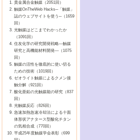
1号 なぜこの触媒が良いのか？
▼44巻（2002年）
貴金属合金触媒（2051回）
5号 若手会員による触媒研究の未来展望1：
8号 高機能化ポリオレフィンに向けた重合
5号 こんな物質，あんな物質―新たな触媒
7号 持続可能社会実現のための触媒および
5号 水素製造・貯蔵のための触媒技術の新
4号 水分解用光触媒材料
3号 特殊エネルギー場の触媒反応
触媒OnTheWeb Hacks─「触媒」
企業編
2号 第91回触媒討論会
触媒の最近の進展
1号 高次制御された触媒の化学
▼43巻（2001年）
の可能性―
触媒関連技術
しい展開
誌のウェブサイトを使う─（1659
5号 時間分解分光の進歩と応用
4号 生体内における金属の触媒作用
6号 第102回触媒討論会
3号 最近の自動車排ガス処理技術
2号 第89回触媒討論会
1号 グリーンケミストリーと触媒
▼42巻（2000年）
6号 第100回触媒討論会
8号 未来を拓く金属錯体
回）
6号 第98回触媒討論会
6号 第96回触媒討論会
5号 ファインケミカルズの展開に寄与する
7号 触媒・化学反応における計算化学の進
4号 触媒研究の現状と将来─第90回触媒討論
3号 触媒を利用した電気化学の新展開
2号 第87回触媒討論会特集号
1号 触媒反応工学の明日を拓く
▼41巻（1999年）
7号 『結晶の化学』を活かした触媒研究
光触媒はどこまでわかったか
7号 基礎化学品製造の触媒技術
触媒
歩
会Aから
7号 未来型金属錯体触媒開発への展望
4号 ナノ材料の調製と機能化
（1091回）
3号 生体触媒とバイオプロセス
2号 第85回触媒討論会
8号 イオン液体の応用
1号 孔、穴、あな?-特異な空間とその利用-
▼40巻（1998年）
8号 多機能型リアクター
6号 第94回触媒討論会
8号 若手研究者による触媒研究の未来展望
5号 基礎化学品製造の触媒技術
8号 超臨界流体を用いた化学プロセスの新
住友化学の研究開発戦略―触媒
5号 こんな触媒が欲しい
4号 水素製造・利用の触媒化学
3号 反応ダイナミクス
2号 第83回触媒討論会
1号 創立40周年記念・触媒化学この10年の
▼39巻（1997年）
2：大学・研究所編
展開
研究と高機能材料開発―（1075
7号 サブナノレベルでみた新しい表面現象
6号 第92回触媒討論会
6号 第90回触媒討論会
5号 触媒研究における新しい切り口：コン
進展と21世紀への提言/創立40周年記念・触
4号 超臨界流体の触媒反応への応用
3号 均一系触媒反応最前線
1号 均一系と不均一系触媒反応-その特徴と
回）
▼38巻（1996年）
8号 オレフィン重合触媒の新たな展
7号 基礎化学品製造の触媒技術
ビナトリアルケミストリー
媒学会この10年の歩みとこれから/創立40周
7号 触媒研究と学術雑誌/情報
5号 触媒のおもしろさをどのように伝える
接点
触媒の活性を徹底的に使い切る
4号 実用炭素材料の新展開
1号 触媒の構造と触媒作用/C1化学を中心と
▼37巻（1995年）
年記念・記録は語る
8号 資源の循環と触媒技術
6号 第88回触媒討論会特集号
か
ための技術（1019回）
8号 若い世代からみた触媒化学の現状と未
2号 第79回触媒討論会
5号 研究の方法論を考える
する21世紀への触媒
1号 ファインケミカルズと固体触媒
▼36巻（1994年）
2号 第81回触媒討論会
ゼオライト触媒によるクメン接
来
7号 企業における触媒研究のブレークスル
6号 第86回触媒討論会
3号 最新NO除去触媒の実用化研究
6号 第84回触媒討論会
2号 第77回触媒討論会
2号 第75回触媒討論会
触分解（921回）
1号 電気化学と触媒
▼35巻（1993年）
ー
3号 計算機触媒化学へのさそい
7号 水素化精製触媒の新しい展開
4号 新しい反応場を目指した触媒調製
7号 機能性金属材料と触媒
3号 オリンピックメダル:金・銀・銅はどん
酸化亜鉛の光触媒能の研究（837
3号 希土類を利用した触媒
2号 第73回触媒討論会
8号 この材料を触媒として使ってみません
4号 触媒劣化の制御と予測
1号 工業触媒開発マニュアル―探索から工
▼34巻（1992年）
8号 新しい反応性と機能性を目指した金属
な触媒作用を示すか
回）
5号 反応・分離技術の新しい展開
8号 触媒研究へのNMRの応用と展望
か？
業化まで
4号 触媒とリサイクル
3号 C4化学の展開
5号 最新の実用プロセスと触媒
クラスタ-化学
1号 インパクトを与えたこの研究
▼33巻（1991年）
光触媒反応（826回）
4号 触媒作用における機能の複合化
6号 第80回触媒討論会
2号 第71回触媒討論会
5号 エネルギー変換触媒
4号 《通常号》
6号 第82回触媒討論会
急速加熱急速冷却法による十面
2号 第69回触媒討論会
1号 触媒プロセス開発マニュアル―探索か
▼32巻（1990年）
5号 未来を拓け！若手研究者
7号 無機―有機ハイブリッド材料の新展開
3号 研究開発のうらおもて―着想と展開
体形状アナタース型酸化チタン
6号 第76回触媒討論会
5号 《通常号》
ら工業化まで，知っておきたいこと PartII
7号 ナノ構造体の化学
3号 ケミカルズ合成触媒―新しい展開と応
1号 21世紀に向けて触媒研究の飛躍をめざ
▼31巻（1989年）
6号 第78回触媒討論会
8号 AFMでみる世界
の気相合成（770回）
4号 触媒劣化と寿命の予測
7号 表面吸着相の新しい展開
用
6号 第74回触媒討論会
2号 第67回触媒討論会
8号 あの反応は今
す―触媒化学の裾野を広げよう
1号 情報科学と反応設計・材料設計
▼30巻（1988年）
7号 ダイナミックな領域への触媒研究の展
平成25年度触媒学会表彰（699
5号 環境に優しい触媒
8号 マイクロポーラス・クリスタル触媒の
4号 触媒調製の科学と技術の最前線
7号 半導体光触媒の基礎と広がり
3号 光触媒
2号 第65回触媒討論会
開/C1化学を中心とする21世紀への触媒
回）