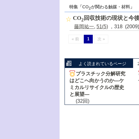
特集「CO
が関わる触媒・材料」
2
CO
回収技術の現状と今
2
藤岡祐一
,
51(5)
，318 (200
« 前
1
次 »
よく読まれているページ
プラスチック分解研究
はどこへ向かうのか―ケ
ミカルリサイクルの歴史
と展望―
(32回)