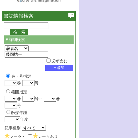
書誌情報検索
▼詳細検索
必ず含む
巻・号指定
巻
号
範囲指定
巻
号～
巻
号
触媒年鑑
年度
記事種別
マーク：
マークあり