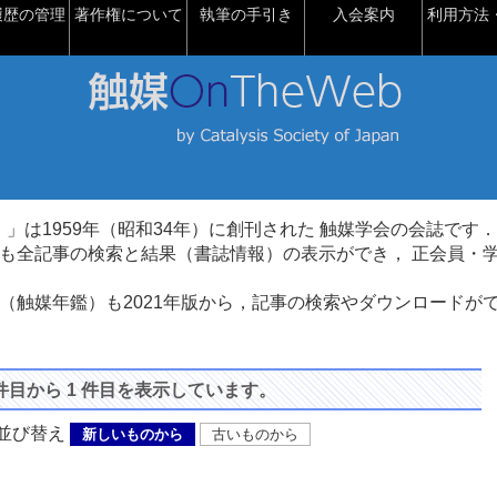
履歴の管理
著作権について
執筆の手引き
入会案内
利用方法・
talysis）」は1959年（昭和34年）に創刊された 触媒学会の会誌です．
も全記事の検索と結果（書誌情報）の表示ができ， 正会員・
（触媒年鑑）も2021年版から，記事の検索やダウンロードが
 件目から 1 件目を表示しています。
び替え
新しいものから
古いものから