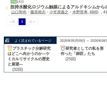
1A13
予稿
担持水酸化ロジウム触媒によるアルドキシムから
山口和也
・
藤原裕志
・
小笠原義之
・
水野哲孝
,
49(6)
，41
« 前
1
次 »
よく読まれているページ
2026年05月09日 ～ 2026年08
プラスチック分解研究
研究者としての私を形
はどこへ向かうのか―ケ
作った「師匠」たち
ミカルリサイクルの歴史
(25回)
と展望―
(32回)