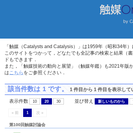
「触媒（Catalysts and Catalysis）」は1959年（昭
このサイトをつかって，どなたでも全記事の検索と結果（書
ドもできます．
また，「触媒技術の動向と展望」（触媒年鑑）も2021年
は
こちら
をご参照ください．
該当件数は 1 です。
1 件目から 1 件目を表示し
表示件数
並び替え
10
20
30
新しいものから
« 前
1
次 »
第100回触媒討論会