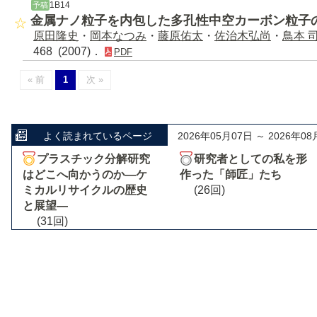
1B14
予稿
金属ナノ粒子を内包した多孔性中空カーボン粒子
原田隆史
・
岡本なつみ
・
藤原佑太
・
佐治木弘尚
・
鳥本 
468 (2007)．
PDF
« 前
1
次 »
よく読まれているページ
2026年05月07日 ～ 2026年08
プラスチック分解研究
研究者としての私を形
はどこへ向かうのか―ケ
作った「師匠」たち
ミカルリサイクルの歴史
(26回)
と展望―
(31回)