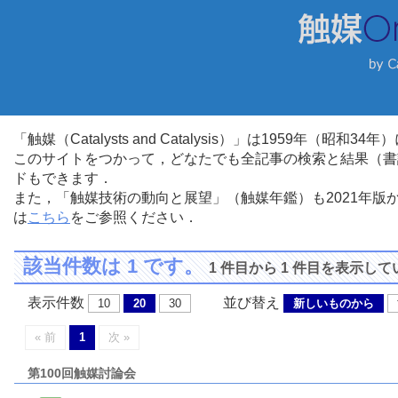
「触媒（Catalysts and Catalysis）」は1959年（昭
このサイトをつかって，どなたでも全記事の検索と結果（書
ドもできます．
また，「触媒技術の動向と展望」（触媒年鑑）も2021年
は
こちら
をご参照ください．
該当件数は 1 です。
1 件目から 1 件目を表示し
表示件数
並び替え
10
20
30
新しいものから
« 前
1
次 »
第100回触媒討論会