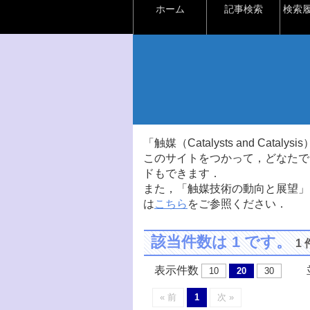
ホーム
記事検索
検索
「触媒（Catalysts and Ca
このサイトをつかって，どなたで
ドもできます．
また，「触媒技術の動向と展望」
は
こちら
をご参照ください．
該当件数は 1 です。
1
表示件数
並
10
20
30
« 前
1
次 »