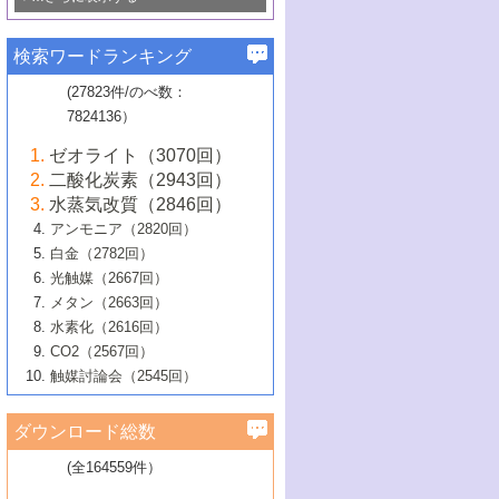
若き触媒の研究者たち～（1）
3号 水処理のための触媒化学
5号 情報学的手法を用いた触媒開発
6号 ヘテロ接合界面
関わる触媒開発動向
B号 第133回触媒討論会（2023年）
6号 窒素とリンの循環のための触媒・機
3号 ナノ粒子・クラスター触媒の最前線
2号 機能性材料の局所構造解析のための
5号 若手による情報発信企画～とびたて
▼58巻（2016年）
4号 光触媒を用いた水分解の最新の研究
6号 カーボンニュートラルに向けた電解
B号 第135回触媒討論会（2025年）
3号 精密高分子合成に関する最近の研究
能性材料
最先端技術
検索ワードランキング
4号 60周年記念企画
若き触媒の研究者たち～（2）
動向
技術
1号 ユニークな構造の高分子を生み出す触
▼57巻（2015年）
動向
B号 第131回触媒討論会（2023年）
3号 無機分離膜材料の開発と触媒反応プ
5号 進化するゼオライト合成技術
6号 石油のノーブル・ユースを志向した
媒技術
(27823件/のべ数：
5号 次世代の触媒プロセスを支えるマイ
B号 第127回触媒討論会（2021年・オン
1号 水素キャリアにかかわる触媒技術の新
4号 バイオマス化成品製造のための触媒
▼56巻（2014年）
ロセスへの適用
触媒技術
7824136）
クロ波
6号 非貴金属系触媒における電気化学的
ライン開催(Zoom)のみ）
2号 リグニンからの化成品製造に向けた触
展開
技術
1号 特殊環境場を利用した材料合成
▼55巻（2013年）
4号 触媒研究における計算科学の利用
酸素還元反応
B号 第129回触媒討論会（2022年・京都
媒技術
6号 メタン転換技術の最新動向
ゼオライト（3070回）
2号 石油精製用触媒の最近の進展
5号 固体触媒による含窒素有機化合物変
2号 光触媒反応機構に関する最新の研究動
1号 高耐久性燃料電池システム用触媒にお
大学：オンライン・対面開催）
▼54巻（2012年）
5号 水素のふるまいを解き明かす最先端
B号 第121回触媒討論会（2018年・東京
3号 触媒研究の最先端～とびたて若き研究
二酸化炭素（2943回）
B号 第125回触媒討論会（2020年・工学
換の最前線
3号 固体酸化物形燃料電池（SOFC）におけ
向
ける新展開
研究
大学）
1号 規則性多孔体の利用技術における最近
▼53巻（2011年）
者たち～（1）
水蒸気改質（2846回）
院大学）
るアノード触媒上での燃料直接改質技術
6号 貴金属使用量低減に向けた自動車排
3号 固体高分子形燃料電池カソード触媒の
2号 リビングラジカル重合の最近の動向
6号 低級アルカンの有効利用のための触
の進歩
アンモニア（2820回）
4号 触媒研究の最先端～とびたて若き研究
1号 金属学から見る合金触媒の新展開
▼52巻（2010年）
ガス浄化触媒の開発
4号 コアシェル構造の制御による触媒機能
開発動向
媒技術
白金（2782回）
3号 天然ガスの化学工業的展開に関する触
2号 第109回触媒討論会
者たち～（2）
2号 第107回触媒討論会
の向上
1号 触媒の劣化対策と長寿命触媒開発
B号 第123回触媒討論会（2019年・大阪
▼51巻（2009年）
4号 人工光合成に向けた近年のアプローチ
光触媒（2667回）
媒技術
B号 第119回触媒討論会（2017年・首都
3号 貴金属低減技術の最新動向
5号 触媒研究の最先端～とびたて若き研究
市立大学）
3号 触媒のその場観察法の進歩（１）
5号 工業触媒およびその周辺技術の最近の
2号 第105回触媒討論会
1号 炭素材料－熱い注目を集める材料－
▼50巻（2008年）
メタン（2663回）
大学東京）
5号 未利用熱エネルギーの有効活用に貢献
4号 貴金属触媒の精密構造制御とその活用
者たち～（3）
4号 貴金属代替技術の最新動向
進歩
水素化（2616回）
4号 触媒のその場観察法の進歩（２）
3号 ナノ構造が拓く新機能
する触媒技術
2号 第103回触媒討論会
1号 触媒化学と学会のこの10年，半世紀，
▼49巻（2007年）
5号 バイオマス化成品製造のための固体触
6号 イオニクス材料と燃料電池・電解合成
5号 光触媒による物質変換反応の新展開
CO2（2567回）
6号 ナノシート
5号 不活性結合の触媒的活性化による有機
そして未来
4号 活性サイトおよびその環境の精密な設
6号 ポリオキソメタレート
3号 環境浄化用光触媒の現状と課題
媒の開発
1号 含フッ素化合物の合成と触媒
▼48巻（2006年）
の最新の研究動向
触媒討論会（2545回）
6号 グラフェン
合成
B号 第115回触媒討論会（2015年・成蹊大
計による触媒の高機能化
2号 第101回触媒討論会
B号 第113回触媒討論会（2014年・ロワジ
4号 水素社会の実現に向けた水素製造・貯
6号 ナノ空間─吸着状態解析から新機能開拓
2号 第99回触媒討論会
B号 第117回触媒討論会（2016年・大阪府
1号 固体酸触媒の最近の進歩
▼47巻（2005年）
学）
7号 水素を利用する化成品合成の新潮流
6号 新しい固体酸触媒技術
5号 触媒を有効に使うための技術
ールホテル豊橋）
蔵技術の進歩
まで─
3号 メソポーラス物質の新展開
立大学）
3号 実用的ファインケミカル合成プロセス
ダウンロード総数
2号 第97回触媒討論会
1号 最近の触媒担体とその効果
▼46巻（2004年）
7号 ゼオライト合成における最近の進歩
6号 第106回触媒討論会
5号 CO
が関わる触媒・材料
B号 第111回触媒討論会（2013年・関西大
4号 錯体を利用したユニークな表面構造の
を実現する触媒
2
3号 リビング重合触媒の最近の展開
2号 第95回触媒討論会
(全164559件）
1号 部分酸化反応触媒の最前線
▼45巻（2003年）
学）
構築と機能
7号 有機分子触媒による精密有機合成
4号 バイオマス活用のための技術開発
6号 第104回触媒討論会
4号 今後の液体燃料を支える触媒技術
3号 化成品を合成するゼオライト触媒
2号 第93回触媒討論会