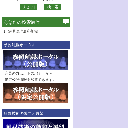
あなたの検索履歴
1.
(蓮見真也){著者名}
参照触媒ポータル
会員の方は、下のバナーから
限定公開情報を閲覧できます。
触媒技術の動向と展望