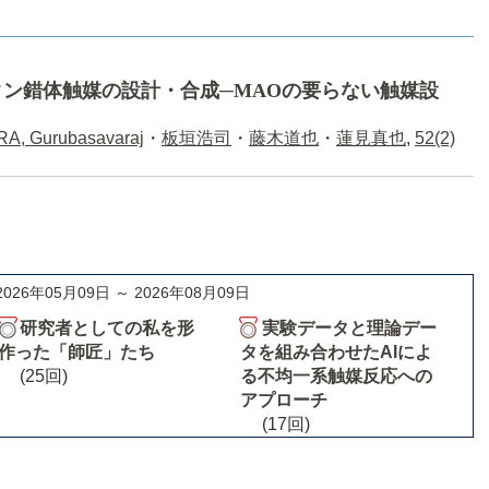
ン錯体触媒の設計・合成─MAOの要らない触媒設
, Gurubasavaraj
・
板垣浩司
・
藤木道也
・
蓮見真也
,
52(2)
2026年05月09日 ～ 2026年08月09日
研究者としての私を形
実験データと理論デー
作った「師匠」たち
タを組み合わせたAIによ
(25回)
る不均一系触媒反応への
アプローチ
(17回)