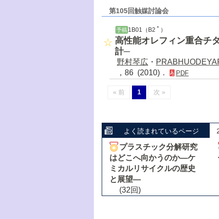
第105回触媒討論会
＊
1B01（B2
）
予稿
高性能オレフィン重合チタ
計─
野村琴広
・
PRABHUODEYARA
，86 (2010)．
PDF
« 前
1
次 »
よく読まれているページ
プラスチック分解研究
はどこへ向かうのか―ケ
ミカルリサイクルの歴史
と展望―
(32回)