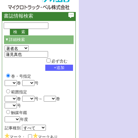
書誌情報検索
▼詳細検索
必ず含む
巻・号指定
巻
号
範囲指定
巻
号～
巻
号
触媒年鑑
年度
記事種別
マーク：
マークあり