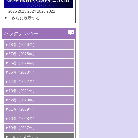
2026
2025
2024
2023
2022
▼…さらに表示する
バックナンバー
▼68巻（2026年）
1号 過酸化水素合成に関する研究動向
▼67巻（2025年）
2号 コンピューター技術により加速する
1号 CO
水素化によるグリーン燃料/グリ
▼66巻（2024年）
2
触媒開発
ーンケミカル製造
1号 低次元ナノ構造を有する触媒材料
▼65巻（2023年）
3号 有機分子変換やCO
資源化のための
2
2号 水素製造のための水分解技術に関す
2号 規制反応場を活用した固体触媒研究
1号 炭素が関わる触媒機能
▼64巻（2022年）
光触媒に関する最近の研究
る最近の研究
の新展開
2号 プラスチックケミカルリサイクルの
1号 合成ガス製造とCOを用いるケミカル
▼63巻（2021年）
B号 第137回触媒討論会（2026年）
3号 オレフィン系樹脂の精密合成に関す
3号 未踏分子変換を目指した酸化触媒プ
ための触媒技術
ズ合成の最新動向
1号 金触媒の新展開
▼62巻（2020年）
る最新技術
ロセスの最前線
3号 非酸化物系金属化合物を基盤とした
2号 化学品合成のための合金触媒開発
2号 ペロブスカイト
1号 触媒設計を拓く欠陥構造のキャラク
▼61巻（2019年）
4号 アルコール類の効率的変換を実現す
4号 シンクロトロン放射光および中性子
触媒材料の開発
3号 CO
の排出削減および有効活用のた
タリゼーション
2
3号 特殊反応場を利用した触媒的分子変
る非貴金属触媒の研究動向
線を利用した触媒解析技術の最先端
1号 物質移動制御に着目した触媒プロセ
▼60巻（2018年）
4号 格子酸素・格子酸素欠陥を利用した
めの触媒技術
換反応
2号 機能化学品製造に資するクリーンな
ス開発
5号 ゼオライトの合成と応用における研
5号 単原子触媒
触媒反応
1号 固体酸触媒の最新の研究動向
▼59巻（2017年）
触媒的酸化反応
4号 若手による情報発信企画～とびたて
4号 多孔質材料を用いた触媒の新展開
究動向
2号 CO
フリー水素サプライチェーンに
2
6号 参照触媒委員会からのお知らせ
5号 生体触媒によるエネルギー変換反応
2号 二酸化炭素からの有用化学品合成
1号 いたるところに，触媒
▼…さらに表示する