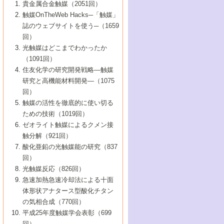
1号 なぜこの触媒が良いのか？
▼44巻（2002年）
貴金属合金触媒（2051回）
5号 若手会員による触媒研究の未来展望1：
8号 高機能化ポリオレフィンに向けた重合
5号 こんな物質，あんな物質―新たな触媒
7号 持続可能社会実現のための触媒および
5号 水素製造・貯蔵のための触媒技術の新
4号 水分解用光触媒材料
3号 特殊エネルギー場の触媒反応
触媒OnTheWeb Hacks─「触媒」
企業編
2号 第91回触媒討論会
触媒の最近の進展
1号 高次制御された触媒の化学
▼43巻（2001年）
の可能性―
触媒関連技術
しい展開
誌のウェブサイトを使う─（1659
5号 時間分解分光の進歩と応用
4号 生体内における金属の触媒作用
6号 第102回触媒討論会
3号 最近の自動車排ガス処理技術
2号 第89回触媒討論会
1号 グリーンケミストリーと触媒
▼42巻（2000年）
6号 第100回触媒討論会
8号 未来を拓く金属錯体
回）
6号 第98回触媒討論会
6号 第96回触媒討論会
5号 ファインケミカルズの展開に寄与する
7号 触媒・化学反応における計算化学の進
4号 触媒研究の現状と将来─第90回触媒討論
3号 触媒を利用した電気化学の新展開
2号 第87回触媒討論会特集号
1号 触媒反応工学の明日を拓く
▼41巻（1999年）
7号 『結晶の化学』を活かした触媒研究
光触媒はどこまでわかったか
7号 基礎化学品製造の触媒技術
触媒
歩
会Aから
7号 未来型金属錯体触媒開発への展望
4号 ナノ材料の調製と機能化
（1091回）
3号 生体触媒とバイオプロセス
2号 第85回触媒討論会
8号 イオン液体の応用
1号 孔、穴、あな?-特異な空間とその利用-
▼40巻（1998年）
8号 多機能型リアクター
6号 第94回触媒討論会
8号 若手研究者による触媒研究の未来展望
5号 基礎化学品製造の触媒技術
8号 超臨界流体を用いた化学プロセスの新
住友化学の研究開発戦略―触媒
5号 こんな触媒が欲しい
4号 水素製造・利用の触媒化学
3号 反応ダイナミクス
2号 第83回触媒討論会
1号 創立40周年記念・触媒化学この10年の
▼39巻（1997年）
2：大学・研究所編
展開
研究と高機能材料開発―（1075
7号 サブナノレベルでみた新しい表面現象
6号 第92回触媒討論会
6号 第90回触媒討論会
5号 触媒研究における新しい切り口：コン
進展と21世紀への提言/創立40周年記念・触
4号 超臨界流体の触媒反応への応用
3号 均一系触媒反応最前線
1号 均一系と不均一系触媒反応-その特徴と
回）
▼38巻（1996年）
8号 オレフィン重合触媒の新たな展
7号 基礎化学品製造の触媒技術
ビナトリアルケミストリー
媒学会この10年の歩みとこれから/創立40周
7号 触媒研究と学術雑誌/情報
5号 触媒のおもしろさをどのように伝える
接点
触媒の活性を徹底的に使い切る
4号 実用炭素材料の新展開
1号 触媒の構造と触媒作用/C1化学を中心と
▼37巻（1995年）
年記念・記録は語る
8号 資源の循環と触媒技術
6号 第88回触媒討論会特集号
か
ための技術（1019回）
8号 若い世代からみた触媒化学の現状と未
2号 第79回触媒討論会
5号 研究の方法論を考える
する21世紀への触媒
1号 ファインケミカルズと固体触媒
▼36巻（1994年）
2号 第81回触媒討論会
ゼオライト触媒によるクメン接
来
7号 企業における触媒研究のブレークスル
6号 第86回触媒討論会
3号 最新NO除去触媒の実用化研究
6号 第84回触媒討論会
2号 第77回触媒討論会
2号 第75回触媒討論会
触分解（921回）
1号 電気化学と触媒
▼35巻（1993年）
ー
3号 計算機触媒化学へのさそい
7号 水素化精製触媒の新しい展開
4号 新しい反応場を目指した触媒調製
7号 機能性金属材料と触媒
3号 オリンピックメダル:金・銀・銅はどん
酸化亜鉛の光触媒能の研究（837
3号 希土類を利用した触媒
2号 第73回触媒討論会
8号 この材料を触媒として使ってみません
4号 触媒劣化の制御と予測
1号 工業触媒開発マニュアル―探索から工
▼34巻（1992年）
8号 新しい反応性と機能性を目指した金属
な触媒作用を示すか
回）
5号 反応・分離技術の新しい展開
8号 触媒研究へのNMRの応用と展望
か？
業化まで
4号 触媒とリサイクル
3号 C4化学の展開
5号 最新の実用プロセスと触媒
クラスタ-化学
1号 インパクトを与えたこの研究
▼33巻（1991年）
光触媒反応（826回）
4号 触媒作用における機能の複合化
6号 第80回触媒討論会
2号 第71回触媒討論会
5号 エネルギー変換触媒
4号 《通常号》
6号 第82回触媒討論会
急速加熱急速冷却法による十面
2号 第69回触媒討論会
1号 触媒プロセス開発マニュアル―探索か
▼32巻（1990年）
5号 未来を拓け！若手研究者
7号 無機―有機ハイブリッド材料の新展開
3号 研究開発のうらおもて―着想と展開
体形状アナタース型酸化チタン
6号 第76回触媒討論会
5号 《通常号》
ら工業化まで，知っておきたいこと PartII
7号 ナノ構造体の化学
3号 ケミカルズ合成触媒―新しい展開と応
1号 21世紀に向けて触媒研究の飛躍をめざ
▼31巻（1989年）
6号 第78回触媒討論会
8号 AFMでみる世界
の気相合成（770回）
4号 触媒劣化と寿命の予測
7号 表面吸着相の新しい展開
用
6号 第74回触媒討論会
2号 第67回触媒討論会
8号 あの反応は今
す―触媒化学の裾野を広げよう
1号 情報科学と反応設計・材料設計
▼30巻（1988年）
7号 ダイナミックな領域への触媒研究の展
平成25年度触媒学会表彰（699
5号 環境に優しい触媒
8号 マイクロポーラス・クリスタル触媒の
4号 触媒調製の科学と技術の最前線
7号 半導体光触媒の基礎と広がり
3号 光触媒
2号 第65回触媒討論会
開/C1化学を中心とする21世紀への触媒
回）