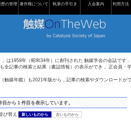
履歴の管理
著作権について
執筆の手引き
入会案内
利用方法・
talysis）」は1959年（昭和34年）に創刊された 触媒学会の会誌です．
も全記事の検索と結果（書誌情報）の表示ができ， 正会員・
（触媒年鑑）も2021年版から，記事の検索やダウンロードが
 件目から 1 件目を表示しています。
び替え
新しいものから
古いものから