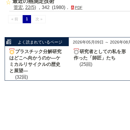
最近の熱測定技術
菅宏
,
22(5)
，342 (1980)．
PDF
« 前
1
次 »
よく読まれているページ
2026年05月09日 ～ 2026年08
プラスチック分解研究
研究者としての私を形
はどこへ向かうのか―ケ
作った「師匠」たち
ミカルリサイクルの歴史
(25回)
と展望―
(32回)