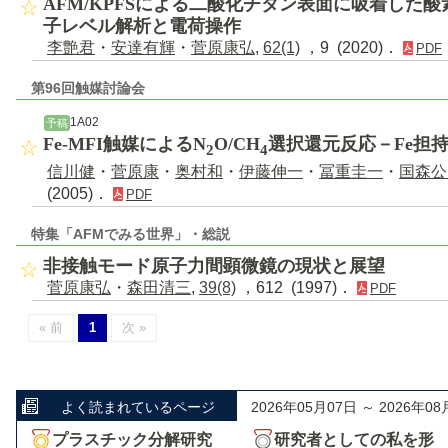
AFM/KPFSによる二酸化チタン表面に吸着した
子レベル解析と電荷操作
李艶君
・
安達有輝
・
菅原康弘
,
62(1)
，9 (2020)．
PDF
第96回触媒討論会
1A02
予稿
Fe-MFI触媒によるN
O/CH
選択還元反応－Fe担
2
4
信川健
・
菅原康
・
奥村和
・
伊藤伸一
・
冨重圭一
・
国森公
(2005)．
PDF
特集「AFMでみる世界」・総説
非接触モード原子力間顕微鏡の現状と展望
菅原康弘
・
森田清三
,
39(8)
，612 (1997)．
PDF
« 前
1
次 »
よく読まれているページ
2026年05月07日 ～ 2026年08
プラスチック分解研究
研究者としての私を形