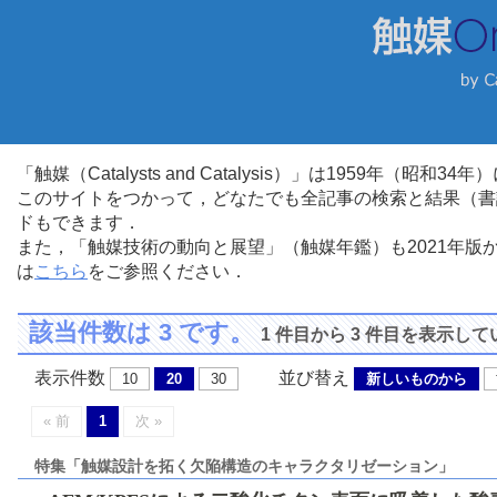
「触媒（Catalysts and Catalysis）」は1959年（昭
このサイトをつかって，どなたでも全記事の検索と結果（書
ドもできます．
また，「触媒技術の動向と展望」（触媒年鑑）も2021年
は
こちら
をご参照ください．
該当件数は 3 です。
1 件目から 3 件目を表示し
表示件数
並び替え
10
20
30
新しいものから
« 前
1
次 »
特集「触媒設計を拓く欠陥構造のキャラクタリゼーション」