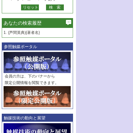
あなたの検索履歴
1.
(芦間英典){著者名}
参照触媒ポータル
会員の方は、下のバナーから
限定公開情報を閲覧できます。
触媒技術の動向と展望