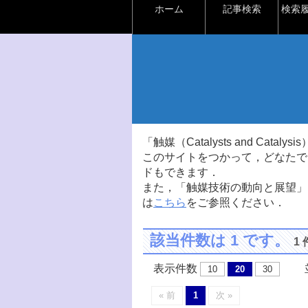
ホーム
記事検索
検索
「触媒（Catalysts and Ca
このサイトをつかって，どなたで
ドもできます．
また，「触媒技術の動向と展望」
は
こちら
をご参照ください．
該当件数は 1 です。
1
表示件数
並
10
20
30
« 前
1
次 »