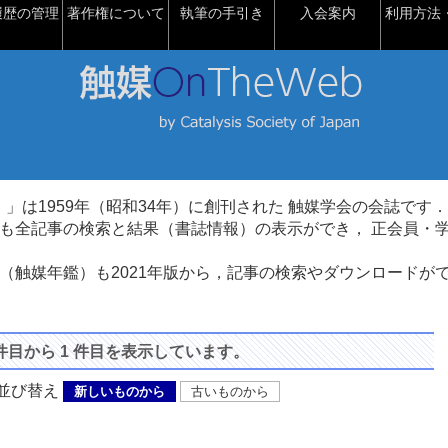
履歴の管理
著作権について
執筆の手引き
入会案内
利用方法・
talysis）」は1959年（昭和34年）に創刊された 触媒学会の会誌です．
も全記事の検索と結果（書誌情報）の表示ができ， 正会員・
（触媒年鑑）も2021年版から，記事の検索やダウンロードが
 件目から 1 件目を表示しています。
び替え
新しいものから
古いものから