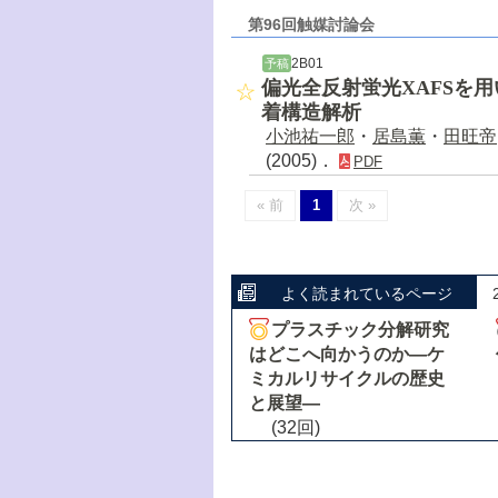
第96回触媒討論会
2B01
予稿
偏光全反射蛍光XAFSを
着構造解析
小池祐一郎
・
居島薫
・
田旺帝
(2005)．
PDF
« 前
1
次 »
よく読まれているページ
プラスチック分解研究
はどこへ向かうのか―ケ
ミカルリサイクルの歴史
と展望―
(32回)