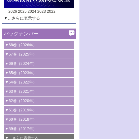
2026
2025
2024
2023
2022
▼…さらに表示する
バックナンバー
▼68巻（2026年）
1号 過酸化水素合成に関する研究動向
▼67巻（2025年）
2号 コンピューター技術により加速する
1号 CO
水素化によるグリーン燃料/グリ
▼66巻（2024年）
2
触媒開発
ーンケミカル製造
1号 低次元ナノ構造を有する触媒材料
▼65巻（2023年）
3号 有機分子変換やCO
資源化のための
2
2号 水素製造のための水分解技術に関す
2号 規制反応場を活用した固体触媒研究
1号 炭素が関わる触媒機能
▼64巻（2022年）
光触媒に関する最近の研究
る最近の研究
の新展開
2号 プラスチックケミカルリサイクルの
1号 合成ガス製造とCOを用いるケミカル
▼63巻（2021年）
B号 第137回触媒討論会（2026年）
3号 オレフィン系樹脂の精密合成に関す
3号 未踏分子変換を目指した酸化触媒プ
ための触媒技術
ズ合成の最新動向
1号 金触媒の新展開
▼62巻（2020年）
る最新技術
ロセスの最前線
3号 非酸化物系金属化合物を基盤とした
2号 化学品合成のための合金触媒開発
2号 ペロブスカイト
1号 触媒設計を拓く欠陥構造のキャラク
▼61巻（2019年）
4号 アルコール類の効率的変換を実現す
4号 シンクロトロン放射光および中性子
触媒材料の開発
3号 CO
の排出削減および有効活用のた
タリゼーション
2
3号 特殊反応場を利用した触媒的分子変
る非貴金属触媒の研究動向
線を利用した触媒解析技術の最先端
1号 物質移動制御に着目した触媒プロセ
▼60巻（2018年）
4号 格子酸素・格子酸素欠陥を利用した
めの触媒技術
換反応
2号 機能化学品製造に資するクリーンな
ス開発
5号 ゼオライトの合成と応用における研
5号 単原子触媒
触媒反応
1号 固体酸触媒の最新の研究動向
▼59巻（2017年）
触媒的酸化反応
4号 若手による情報発信企画～とびたて
4号 多孔質材料を用いた触媒の新展開
究動向
2号 CO
フリー水素サプライチェーンに
2
6号 参照触媒委員会からのお知らせ
5号 生体触媒によるエネルギー変換反応
2号 二酸化炭素からの有用化学品合成
1号 いたるところに，触媒
▼…さらに表示する