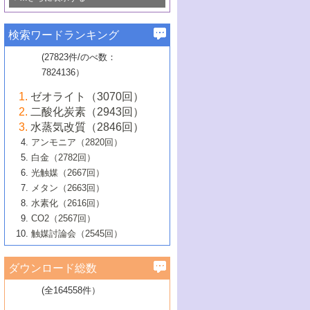
若き触媒の研究者たち～（1）
3号 水処理のための触媒化学
5号 情報学的手法を用いた触媒開発
6号 ヘテロ接合界面
関わる触媒開発動向
B号 第133回触媒討論会（2023年）
6号 窒素とリンの循環のための触媒・機
3号 ナノ粒子・クラスター触媒の最前線
2号 機能性材料の局所構造解析のための
5号 若手による情報発信企画～とびたて
▼58巻（2016年）
4号 光触媒を用いた水分解の最新の研究
6号 カーボンニュートラルに向けた電解
B号 第135回触媒討論会（2025年）
3号 精密高分子合成に関する最近の研究
能性材料
最先端技術
検索ワードランキング
4号 60周年記念企画
若き触媒の研究者たち～（2）
動向
技術
1号 ユニークな構造の高分子を生み出す触
▼57巻（2015年）
動向
B号 第131回触媒討論会（2023年）
3号 無機分離膜材料の開発と触媒反応プ
5号 進化するゼオライト合成技術
6号 石油のノーブル・ユースを志向した
媒技術
(27823件/のべ数：
5号 次世代の触媒プロセスを支えるマイ
B号 第127回触媒討論会（2021年・オン
1号 水素キャリアにかかわる触媒技術の新
4号 バイオマス化成品製造のための触媒
▼56巻（2014年）
ロセスへの適用
触媒技術
7824136）
クロ波
6号 非貴金属系触媒における電気化学的
ライン開催(Zoom)のみ）
2号 リグニンからの化成品製造に向けた触
展開
技術
1号 特殊環境場を利用した材料合成
▼55巻（2013年）
4号 触媒研究における計算科学の利用
酸素還元反応
B号 第129回触媒討論会（2022年・京都
媒技術
6号 メタン転換技術の最新動向
ゼオライト（3070回）
2号 石油精製用触媒の最近の進展
5号 固体触媒による含窒素有機化合物変
2号 光触媒反応機構に関する最新の研究動
1号 高耐久性燃料電池システム用触媒にお
大学：オンライン・対面開催）
▼54巻（2012年）
5号 水素のふるまいを解き明かす最先端
B号 第121回触媒討論会（2018年・東京
3号 触媒研究の最先端～とびたて若き研究
二酸化炭素（2943回）
B号 第125回触媒討論会（2020年・工学
換の最前線
3号 固体酸化物形燃料電池（SOFC）におけ
向
ける新展開
研究
大学）
1号 規則性多孔体の利用技術における最近
▼53巻（2011年）
者たち～（1）
水蒸気改質（2846回）
院大学）
るアノード触媒上での燃料直接改質技術
6号 貴金属使用量低減に向けた自動車排
3号 固体高分子形燃料電池カソード触媒の
2号 リビングラジカル重合の最近の動向
6号 低級アルカンの有効利用のための触
の進歩
アンモニア（2820回）
4号 触媒研究の最先端～とびたて若き研究
1号 金属学から見る合金触媒の新展開
▼52巻（2010年）
ガス浄化触媒の開発
4号 コアシェル構造の制御による触媒機能
開発動向
媒技術
白金（2782回）
3号 天然ガスの化学工業的展開に関する触
2号 第109回触媒討論会
者たち～（2）
2号 第107回触媒討論会
の向上
1号 触媒の劣化対策と長寿命触媒開発
B号 第123回触媒討論会（2019年・大阪
▼51巻（2009年）
4号 人工光合成に向けた近年のアプローチ
光触媒（2667回）
媒技術
B号 第119回触媒討論会（2017年・首都
3号 貴金属低減技術の最新動向
5号 触媒研究の最先端～とびたて若き研究
市立大学）
3号 触媒のその場観察法の進歩（１）
5号 工業触媒およびその周辺技術の最近の
2号 第105回触媒討論会
1号 炭素材料－熱い注目を集める材料－
▼50巻（2008年）
メタン（2663回）
大学東京）
5号 未利用熱エネルギーの有効活用に貢献
4号 貴金属触媒の精密構造制御とその活用
者たち～（3）
4号 貴金属代替技術の最新動向
進歩
水素化（2616回）
4号 触媒のその場観察法の進歩（２）
3号 ナノ構造が拓く新機能
する触媒技術
2号 第103回触媒討論会
1号 触媒化学と学会のこの10年，半世紀，
▼49巻（2007年）
5号 バイオマス化成品製造のための固体触
6号 イオニクス材料と燃料電池・電解合成
5号 光触媒による物質変換反応の新展開
CO2（2567回）
6号 ナノシート
5号 不活性結合の触媒的活性化による有機
そして未来
4号 活性サイトおよびその環境の精密な設
6号 ポリオキソメタレート
3号 環境浄化用光触媒の現状と課題
媒の開発
1号 含フッ素化合物の合成と触媒
▼48巻（2006年）
の最新の研究動向
触媒討論会（2545回）
6号 グラフェン
合成
B号 第115回触媒討論会（2015年・成蹊大
計による触媒の高機能化
2号 第101回触媒討論会
B号 第113回触媒討論会（2014年・ロワジ
4号 水素社会の実現に向けた水素製造・貯
6号 ナノ空間─吸着状態解析から新機能開拓
2号 第99回触媒討論会
B号 第117回触媒討論会（2016年・大阪府
1号 固体酸触媒の最近の進歩
▼47巻（2005年）
学）
7号 水素を利用する化成品合成の新潮流
6号 新しい固体酸触媒技術
5号 触媒を有効に使うための技術
ールホテル豊橋）
蔵技術の進歩
まで─
3号 メソポーラス物質の新展開
立大学）
3号 実用的ファインケミカル合成プロセス
ダウンロード総数
2号 第97回触媒討論会
1号 最近の触媒担体とその効果
▼46巻（2004年）
7号 ゼオライト合成における最近の進歩
6号 第106回触媒討論会
5号 CO
が関わる触媒・材料
B号 第111回触媒討論会（2013年・関西大
4号 錯体を利用したユニークな表面構造の
を実現する触媒
2
3号 リビング重合触媒の最近の展開
2号 第95回触媒討論会
(全164558件）
1号 部分酸化反応触媒の最前線
▼45巻（2003年）
学）
構築と機能
7号 有機分子触媒による精密有機合成
4号 バイオマス活用のための技術開発
6号 第104回触媒討論会
4号 今後の液体燃料を支える触媒技術
3号 化成品を合成するゼオライト触媒
2号 第93回触媒討論会