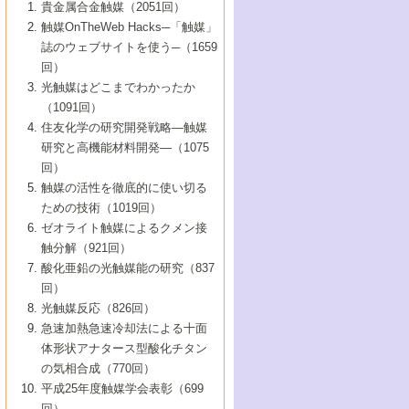
1号 なぜこの触媒が良いのか？
▼44巻（2002年）
貴金属合金触媒（2051回）
5号 若手会員による触媒研究の未来展望1：
8号 高機能化ポリオレフィンに向けた重合
5号 こんな物質，あんな物質―新たな触媒
7号 持続可能社会実現のための触媒および
5号 水素製造・貯蔵のための触媒技術の新
4号 水分解用光触媒材料
3号 特殊エネルギー場の触媒反応
触媒OnTheWeb Hacks─「触媒」
企業編
2号 第91回触媒討論会
触媒の最近の進展
1号 高次制御された触媒の化学
▼43巻（2001年）
の可能性―
触媒関連技術
しい展開
誌のウェブサイトを使う─（1659
5号 時間分解分光の進歩と応用
4号 生体内における金属の触媒作用
6号 第102回触媒討論会
3号 最近の自動車排ガス処理技術
2号 第89回触媒討論会
1号 グリーンケミストリーと触媒
▼42巻（2000年）
6号 第100回触媒討論会
8号 未来を拓く金属錯体
回）
6号 第98回触媒討論会
6号 第96回触媒討論会
5号 ファインケミカルズの展開に寄与する
7号 触媒・化学反応における計算化学の進
4号 触媒研究の現状と将来─第90回触媒討論
3号 触媒を利用した電気化学の新展開
2号 第87回触媒討論会特集号
1号 触媒反応工学の明日を拓く
▼41巻（1999年）
7号 『結晶の化学』を活かした触媒研究
光触媒はどこまでわかったか
7号 基礎化学品製造の触媒技術
触媒
歩
会Aから
7号 未来型金属錯体触媒開発への展望
4号 ナノ材料の調製と機能化
（1091回）
3号 生体触媒とバイオプロセス
2号 第85回触媒討論会
8号 イオン液体の応用
1号 孔、穴、あな?-特異な空間とその利用-
▼40巻（1998年）
8号 多機能型リアクター
6号 第94回触媒討論会
8号 若手研究者による触媒研究の未来展望
5号 基礎化学品製造の触媒技術
8号 超臨界流体を用いた化学プロセスの新
住友化学の研究開発戦略―触媒
5号 こんな触媒が欲しい
4号 水素製造・利用の触媒化学
3号 反応ダイナミクス
2号 第83回触媒討論会
1号 創立40周年記念・触媒化学この10年の
▼39巻（1997年）
2：大学・研究所編
展開
研究と高機能材料開発―（1075
7号 サブナノレベルでみた新しい表面現象
6号 第92回触媒討論会
6号 第90回触媒討論会
5号 触媒研究における新しい切り口：コン
進展と21世紀への提言/創立40周年記念・触
4号 超臨界流体の触媒反応への応用
3号 均一系触媒反応最前線
1号 均一系と不均一系触媒反応-その特徴と
回）
▼38巻（1996年）
8号 オレフィン重合触媒の新たな展
7号 基礎化学品製造の触媒技術
ビナトリアルケミストリー
媒学会この10年の歩みとこれから/創立40周
7号 触媒研究と学術雑誌/情報
5号 触媒のおもしろさをどのように伝える
接点
触媒の活性を徹底的に使い切る
4号 実用炭素材料の新展開
1号 触媒の構造と触媒作用/C1化学を中心と
▼37巻（1995年）
年記念・記録は語る
8号 資源の循環と触媒技術
6号 第88回触媒討論会特集号
か
ための技術（1019回）
8号 若い世代からみた触媒化学の現状と未
2号 第79回触媒討論会
5号 研究の方法論を考える
する21世紀への触媒
1号 ファインケミカルズと固体触媒
▼36巻（1994年）
2号 第81回触媒討論会
ゼオライト触媒によるクメン接
来
7号 企業における触媒研究のブレークスル
6号 第86回触媒討論会
3号 最新NO除去触媒の実用化研究
6号 第84回触媒討論会
2号 第77回触媒討論会
2号 第75回触媒討論会
触分解（921回）
1号 電気化学と触媒
▼35巻（1993年）
ー
3号 計算機触媒化学へのさそい
7号 水素化精製触媒の新しい展開
4号 新しい反応場を目指した触媒調製
7号 機能性金属材料と触媒
3号 オリンピックメダル:金・銀・銅はどん
酸化亜鉛の光触媒能の研究（837
3号 希土類を利用した触媒
2号 第73回触媒討論会
8号 この材料を触媒として使ってみません
4号 触媒劣化の制御と予測
1号 工業触媒開発マニュアル―探索から工
▼34巻（1992年）
8号 新しい反応性と機能性を目指した金属
な触媒作用を示すか
回）
5号 反応・分離技術の新しい展開
8号 触媒研究へのNMRの応用と展望
か？
業化まで
4号 触媒とリサイクル
3号 C4化学の展開
5号 最新の実用プロセスと触媒
クラスタ-化学
1号 インパクトを与えたこの研究
▼33巻（1991年）
光触媒反応（826回）
4号 触媒作用における機能の複合化
6号 第80回触媒討論会
2号 第71回触媒討論会
5号 エネルギー変換触媒
4号 《通常号》
6号 第82回触媒討論会
急速加熱急速冷却法による十面
2号 第69回触媒討論会
1号 触媒プロセス開発マニュアル―探索か
▼32巻（1990年）
5号 未来を拓け！若手研究者
7号 無機―有機ハイブリッド材料の新展開
3号 研究開発のうらおもて―着想と展開
体形状アナタース型酸化チタン
6号 第76回触媒討論会
5号 《通常号》
ら工業化まで，知っておきたいこと PartII
7号 ナノ構造体の化学
3号 ケミカルズ合成触媒―新しい展開と応
1号 21世紀に向けて触媒研究の飛躍をめざ
▼31巻（1989年）
6号 第78回触媒討論会
8号 AFMでみる世界
の気相合成（770回）
4号 触媒劣化と寿命の予測
7号 表面吸着相の新しい展開
用
6号 第74回触媒討論会
2号 第67回触媒討論会
8号 あの反応は今
す―触媒化学の裾野を広げよう
1号 情報科学と反応設計・材料設計
▼30巻（1988年）
7号 ダイナミックな領域への触媒研究の展
平成25年度触媒学会表彰（699
5号 環境に優しい触媒
8号 マイクロポーラス・クリスタル触媒の
4号 触媒調製の科学と技術の最前線
7号 半導体光触媒の基礎と広がり
3号 光触媒
2号 第65回触媒討論会
開/C1化学を中心とする21世紀への触媒
回）