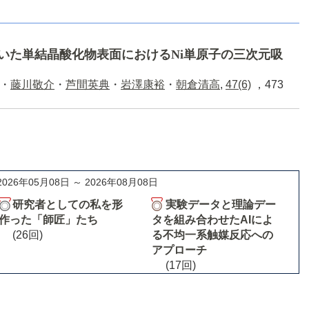
用いた単結晶酸化物表面におけるNi単原子の三次元吸
・
藤川敬介
・
芦間英典
・
岩澤康裕
・
朝倉清高
,
47(6)
，473
2026年05月08日 ～ 2026年08月08日
研究者としての私を形
実験データと理論デー
作った「師匠」たち
タを組み合わせたAIによ
(26回)
る不均一系触媒反応への
アプローチ
(17回)