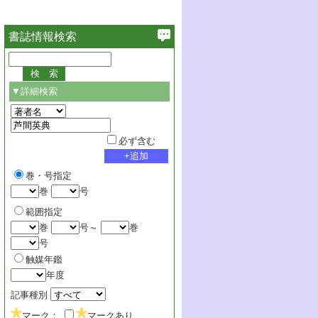
書誌情報検索
▼詳細検索
必ず含む
巻・号指定
巻
号
範囲指定
巻
号～
巻
号
触媒年鑑
年度
記事種別
マーク：
マークあり