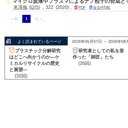
マイクロ波液中プラズマによるナノ粒子の合成と
米澤徹
,
62(5)
，322 (2020)．
PDF
全文HTML
« 前
1
次 »
よく読まれているページ
2026年05月07日 ～ 2026年08
プラスチック分解研究
研究者としての私を形
はどこへ向かうのか―ケ
作った「師匠」たち
ミカルリサイクルの歴史
(26回)
と展望―
(32回)