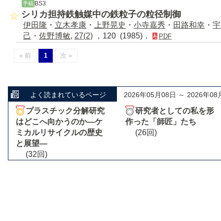
BS3
予稿
シリカ担持鉄触媒中の鉄粒子の粒径制御
伊田隆
・
立木孝康
・
上野晃史
・
小寺嘉秀
・
田路和幸
・
宇
己
・
佐野博敏
,
27(2)
，120 (1985)．
PDF
« 前
1
次 »
よく読まれているページ
2026年05月08日 ～ 2026年08
プラスチック分解研究
研究者としての私を形
はどこへ向かうのか―ケ
作った「師匠」たち
ミカルリサイクルの歴史
(26回)
と展望―
(32回)