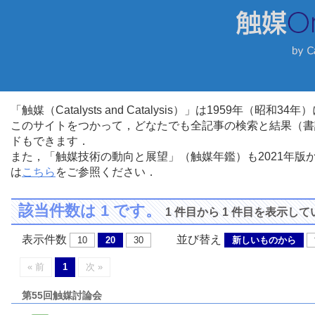
「触媒（Catalysts and Catalysis）」は1959年（昭
このサイトをつかって，どなたでも全記事の検索と結果（書
ドもできます．
また，「触媒技術の動向と展望」（触媒年鑑）も2021年
は
こちら
をご参照ください．
該当件数は 1 です。
1 件目から 1 件目を表示し
表示件数
並び替え
10
20
30
新しいものから
« 前
1
次 »
第55回触媒討論会